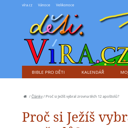
víra.cz
Vánoce
Velikonoce
BIBLE PRO DĚTI
KALENDÁŘ
MOJ
/
Články
/
Proč si Ježíš vybral zrovna těch 12 apoštolů?
Proč si Ježíš vyb