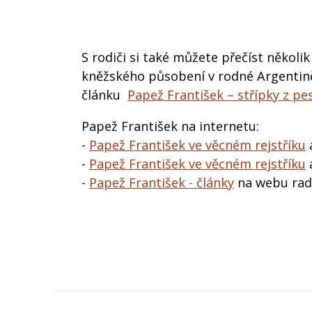
S rodiči si také můžete přečíst několik
kněžského působení v rodné Argentině
článku
Papež František – střípky z pe
Papež František na internetu:
-
Papež František ve věcném rejstříku
-
Papež František ve věcném rejstříku
-
Papež František - články
na webu rad