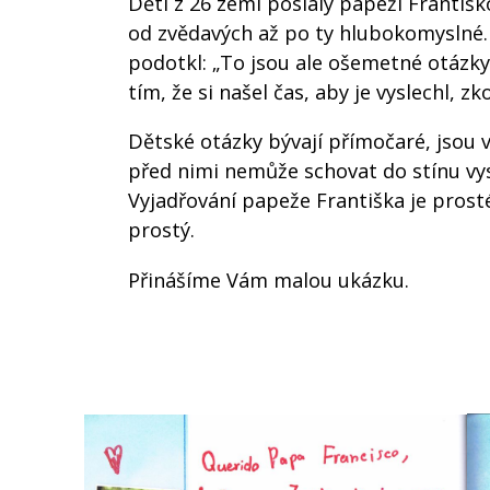
Děti z 26 zemí poslaly papeži Františ
od zvědavých až po ty hlubokomyslné. 
podotkl: „To jsou ale ošemetné otázky
tím, že si našel čas, aby je vyslechl, z
Dětské otázky bývají přímočaré, jsou 
před nimi nemůže schovat do stínu vy
Vyjadřování papeže Františka je prosté,
prostý.
Přinášíme Vám malou ukázku.