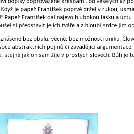
kovi dopisy doprovázené kresbami, od veselých až po
Když je papež František poprvé držel v rukou, usmá
!“ Papež František dal najevo hlubokou lásku a úctu
koušel si představit jejich tváře a z hloubi srdce jim o
vznášené bez obalu, věcně, bez možnosti úniku. Člov
soce abstraktních pojmů či zavádějící argumentace.
 stejně jak on sám žije v prostých slovech. Bůh je t