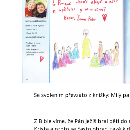
Se svolením převzato z knížky: Milý p
Z Bible víme, že Pán Ježíš bral děti do
Krista a proto se často obrací také k