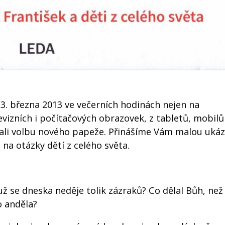
. března 2013 ve večerních hodinách nejen na
vizních i počítačových obrazovek, z tabletů, mobilů a
vali volbu nového papeže. Přinášíme Vám malou ukáz
 na otázky dětí z celého světa.
už se dneska neděje tolik zázraků? Co dělal Bůh, než 
o anděla?