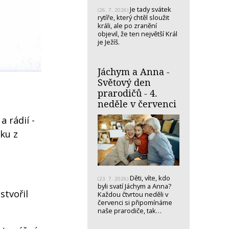
Je tady svátek
(26. 7. 2026)
rytíře, který chtěl sloužit
králi, ale po zranění
objevil, že ten největší Král
je Ježíš.
Jáchym a Anna -
Světový den
prarodičů - 4.
neděle v červenci
 rádií -
ku z
Děti, víte, kdo
(23. 7. 2026)
byli svatí Jáchym a Anna?
stvořil
Každou čtvrtou neděli v
červenci si připomínáme
naše prarodiče, tak…