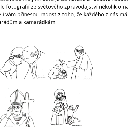
dle fotografií ze světového zpravodajství několik om
že i vám přinesou radost z toho, že každého z nás má
arádům a kamarádkám.