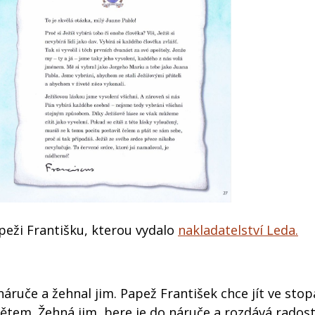
apeži Františku, kterou vydalo
nakladatelství Leda.
 náruče a žehnal jim. Papež František chce jít ve stop
 dětem. Žehná jim, bere je do náruče a rozdává rados