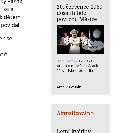
 ty vážné,
20. července 1969
l se a
dosáhli lidé
 k dětem
povrchu Měsíce
dpovídal.
ěk se
otiž
20.7.1969
(17. 7. 2026)
přistálo na Měsíci Apollo
11 s lidskou posádkou.
Archiv aktualit
Aktualizováno
Letní květiny -