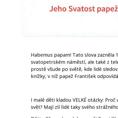
Habemus papam! Tato slova zazněla 13
svatopetrském náměstí, ale také z tele
prostě všude po světě, kde lidé sledo
knížky, v níž papež František odpovídá
I malé děti kladou VELKÉ otázky: Proč 
svět? Mají zlí lidé taky svého strážnéh