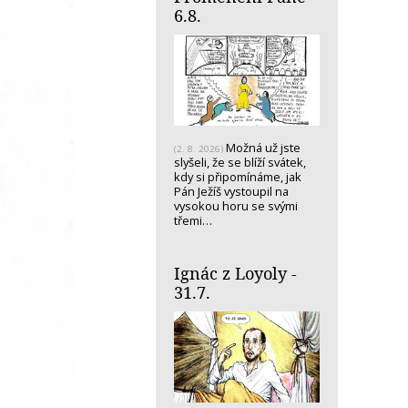
6.8.
Možná už jste
(2. 8. 2026)
slyšeli, že se blíží svátek,
kdy si připomínáme, jak
Pán Ježíš vystoupil na
vysokou horu se svými
třemi…
Ignác z Loyoly -
31.7.