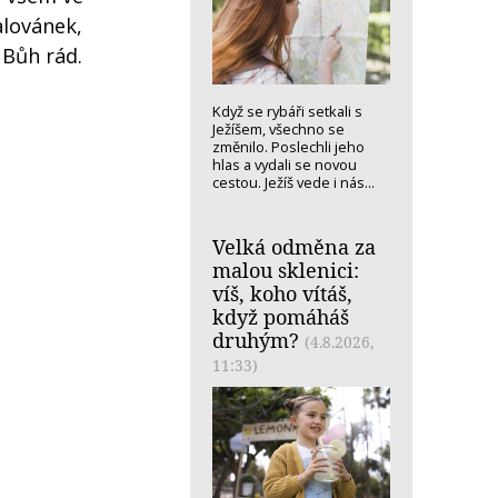
alovánek,
 Bůh rád.
Když se rybáři setkali s
Ježíšem, všechno se
změnilo. Poslechli jeho
hlas a vydali se novou
cestou. Ježíš vede i nás...
Velká odměna za
malou sklenici:
víš, koho vítáš,
když pomáháš
druhým?
(4.8.2026,
11:33)