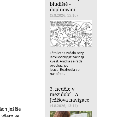
bludiště -
doplňování
(5.8.2026, 15:16)
Léto letos začalo brzy,
letní kytičky již začínají
kvést. Anička se ráda
prochází po
louce. Rozhodla se
nasbírat...
3. neděle v
mezidobí - A -
Ježíšova navigace
(4.8.2026, 13:14)
ách Ježíše
t všem ve