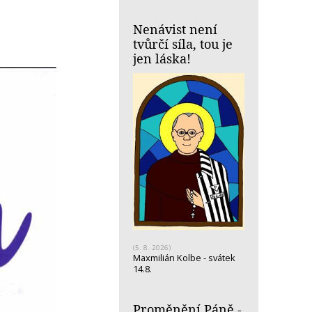
Nenávist není
tvůrčí síla, tou je
jen láska!
(5. 8. 2026)
Maxmilián Kolbe - svátek
14.8.
Proměnění Páně -