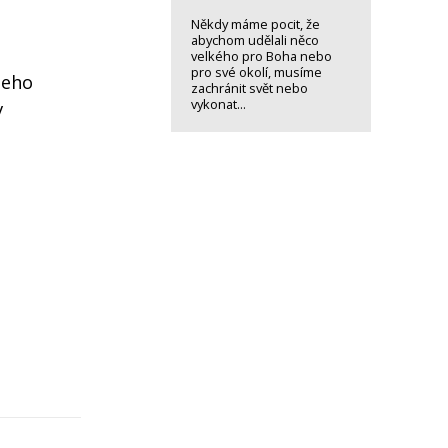
Někdy máme pocit, že
abychom udělali něco
velkého pro Boha nebo
pro své okolí, musíme
jeho
zachránit svět nebo
vykonat...
v