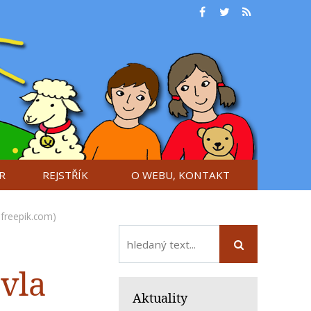
R
REJSTŘÍK
O WEBU, KONTAKT
: freepik.com)
avla
Aktuality