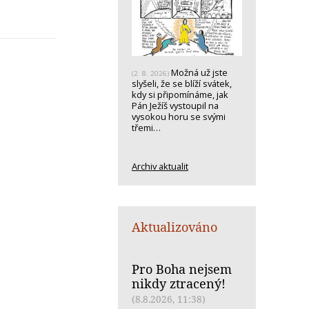
Možná už jste
(2. 8. 2026)
slyšeli, že se blíží svátek,
kdy si připomínáme, jak
Pán Ježíš vystoupil na
vysokou horu se svými
třemi…
Archiv aktualit
Aktualizováno
Pro Boha nejsem
nikdy ztracený!
(8.8.2026, 11:38)