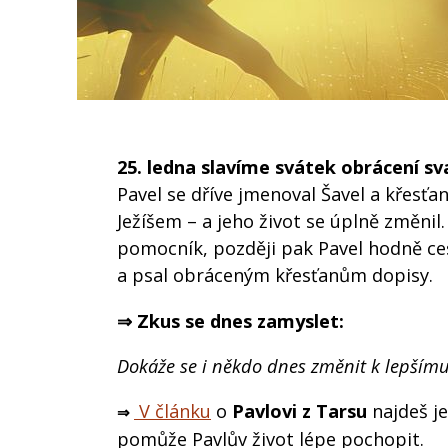
25. ledna slavíme svátek obrácení sv
Pavel se dříve jmenoval Šavel a křesťa
Ježíšem – a jeho život se úplně změnil. 
pomocník, později pak Pavel hodně cest
a psal obráceným křesťanům dopisy.
⇒ Zkus se dnes zamyslet:
Dokáže se i někdo dnes změnit k lepšímu,
V článku
o
Pavlovi z Tarsu
najdeš je
⇒
pomůže Pavlův život lépe pochopit.