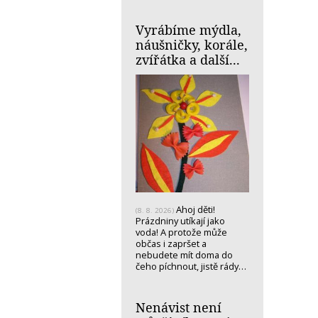
Vyrábíme mýdla,
náušničky, korále,
zvířátka a další...
Ahoj děti!
(8. 8. 2026)
Prázdniny utíkají jako
voda! A protože může
občas i zapršet a
nebudete mít doma do
čeho píchnout, jistě rády…
Nenávist není