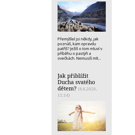
Přemýšlel jsi někdy, jak
poznáš, kam opravdu
patříš? Ježíš o tom mluví v
příběhu o pastýři a
ovečkách. Nemusíš mít...
Jak přiblížit
Ducha svatého
dětem?
(8.8.2026,
11:14)