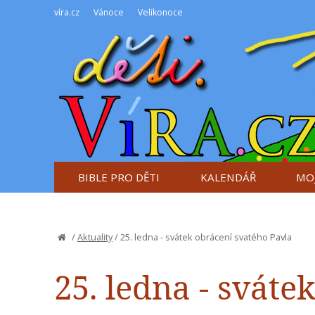
víra.cz
Vánoce
Velikonoce
BIBLE PRO DĚTI
KALENDÁŘ
MOJ
/
Aktuality
/
25. ledna - svátek obrácení svatého Pavla
25. ledna - sváte