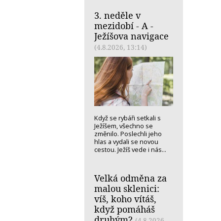
3. neděle v
mezidobí - A -
Ježíšova navigace
(4.8.2026, 13:14)
Když se rybáři setkali s
Ježíšem, všechno se
změnilo. Poslechli jeho
hlas a vydali se novou
cestou. Ježíš vede i nás...
Velká odměna za
malou sklenici:
víš, koho vítáš,
když pomáháš
druhým?
(4.8.2026,