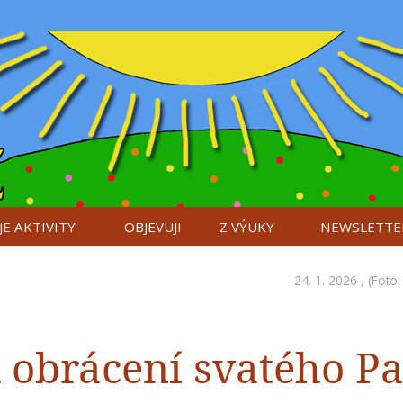
E AKTIVITY
OBJEVUJI
Z VÝUKY
NEWSLETTE
24. 1. 2026 , (Foto
k obrácení svatého P