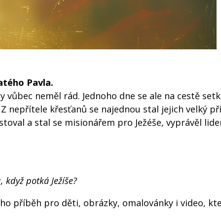
atého Pavla.
ny vůbec neměl rád. Jednoho dne se ale na cestě setk
Z nepřítele křesťanů se najednou stal jejich velký pří
oval a stal se misionářem pro Ježéše, vyprávěl lide
 když potká Ježíše?
ho příběh pro děti, obrázky, omalovánky i video, kte