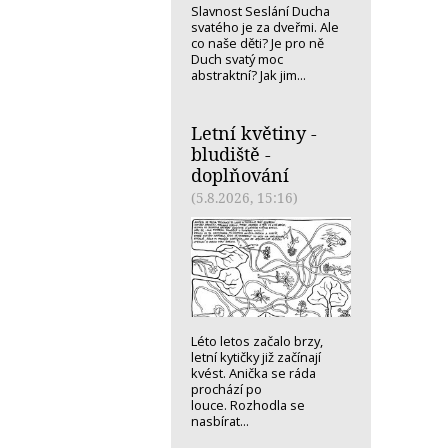
Slavnost Seslání Ducha
svatého je za dveřmi. Ale
co naše děti? Je pro ně
Duch svatý moc
abstraktní? Jak jim...
Letní květiny -
bludiště -
doplňování
(5.8.2026, 15:16)
Léto letos začalo brzy,
letní kytičky již začínají
kvést. Anička se ráda
prochází po
louce. Rozhodla se
nasbírat...