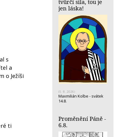
tvůrčí síla, tou je
jen láska!
al s
tel a
m o Ježíši
(5. 8. 2026)
Maxmilián Kolbe - svátek
14.8.
Proměnění Páně -
6.8.
ré ti