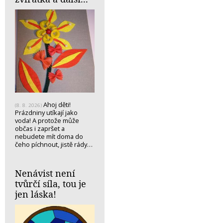
Ahoj děti!
(8. 8. 2026)
Prázdniny utíkají jako
voda! A protože může
občas i zapršet a
nebudete mít doma do
čeho píchnout, jistě rády…
Nenávist není
tvůrčí síla, tou je
jen láska!