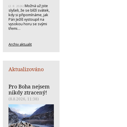
Možná už jste
(2. 8. 2026)
slyšeli, že se blíží svátek,
kdy si připomínáme, jak
Pán Ježíš vystoupil na
vysokou horu se svými
třemi…
Archiv aktualit
Aktualizováno
Pro Boha nejsem
nikdy ztracený!
(8.8.2026, 11:38)