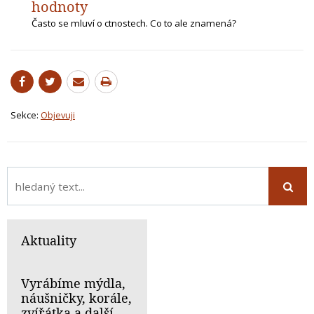
hodnoty
Často se mluví o ctnostech. Co to ale znamená?
Sekce:
Objevuji
Aktuality
Vyrábíme mýdla,
náušničky, korále,
zvířátka a další...