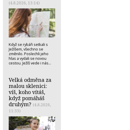
(4.8.2026, 13:14)
Když se rybáři setkali s
Ježíšem, všechno se
změnilo. Poslechli jeho
hlas a vydali se novou
cestou. Ježíš vede i nás...
Velká odměna za
malou sklenici:
víš, koho vítáš,
když pomáháš
druhým?
(4.8.2026,
11:33)