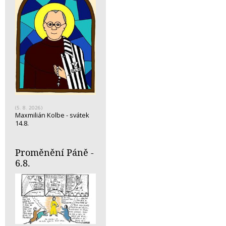
(5. 8. 2026)
Maxmilián Kolbe - svátek
14.8.
Proměnění Páně -
6.8.