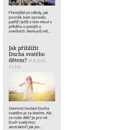
Přemýšlel jsi někdy, jak
poznáš, kam opravdu
patříš? Ježíš o tom mluví v
příběhu o pastýři a
ovečkách. Nemusíš mít...
Jak přiblížit
Ducha svatého
dětem?
(8.8.2026,
11:14)
Slavnost Seslání Ducha
svatého je za dveřmi. Ale
co naše děti? Je pro ně
Duch svatý moc
abstraktní? Jak jim...