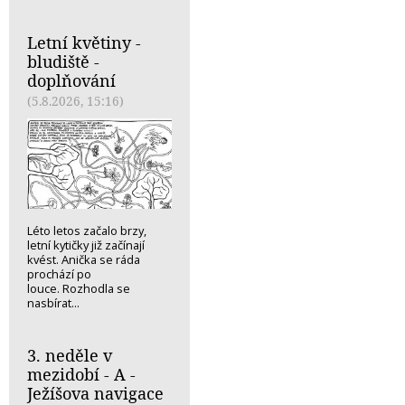
Letní květiny -
bludiště -
doplňování
(5.8.2026, 15:16)
Léto letos začalo brzy,
letní kytičky již začínají
kvést. Anička se ráda
prochází po
louce. Rozhodla se
nasbírat...
3. neděle v
mezidobí - A -
Ježíšova navigace