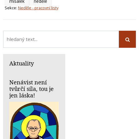
misálek
neděle
Sekce:
Neděle - pracovní listy
Aktuality
Nenávist není
tvůrčí síla, tou je
jen láska!