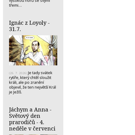
vysokou horu se svými
třemi…
Ignác z Loyoly -
31.7.
Je tady svátek
(26. 7. 2026)
rytíře, který chtěl sloužit
králi, ale po zranění
objevil, že ten největší Král
je Ježíš.
Jáchym a Anna -
Světový den
prarodičů - 4.
neděle v červenci