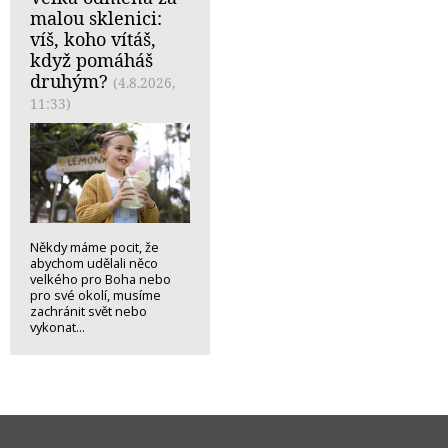
malou sklenici:
víš, koho vítáš,
když pomáháš
druhým?
(4.8.2026,
11:33)
Někdy máme pocit, že
abychom udělali něco
velkého pro Boha nebo
pro své okolí, musíme
zachránit svět nebo
vykonat...