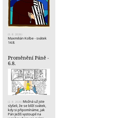
(5. 8. 2026)
Maxmilián Kolbe - svátek
14.8.
Proměnění Páně -
6.8.
Možná už jste
(2. 8. 2026)
slyšeli, že se blíží svátek,
kdy si připomínáme, jak
Pán Ježíš vystoupil na