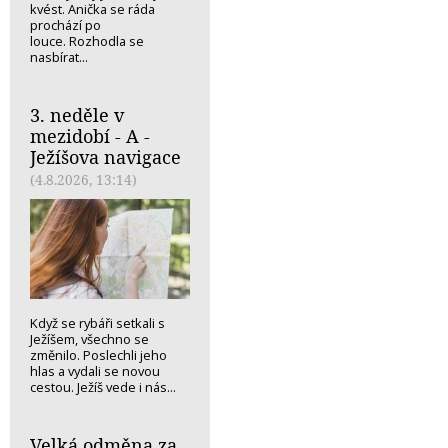
kvést. Anička se ráda
prochází po
louce. Rozhodla se
nasbírat...
3. neděle v
mezidobí - A -
Ježíšova navigace
(4.8.2026, 13:14)
Když se rybáři setkali s
Ježíšem, všechno se
změnilo. Poslechli jeho
hlas a vydali se novou
cestou. Ježíš vede i nás...
Velká odměna za