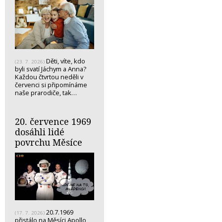
Děti, víte, kdo
(23. 7. 2026)
byli svatí Jáchym a Anna?
Každou čtvrtou neděli v
červenci si připomínáme
naše prarodiče, tak…
20. července 1969
dosáhli lidé
povrchu Měsíce
20.7.1969
(17. 7. 2026)
přistálo na Měsíci Apollo