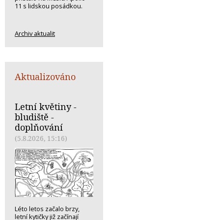
11 s lidskou posádkou.
Archiv aktualit
Aktualizováno
Letní květiny -
bludiště -
doplňování
(5.8.2026, 15:16)
Léto letos začalo brzy,
letní kytičky již začínají