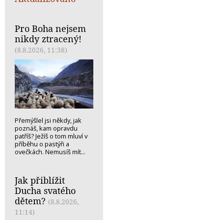
Pro Boha nejsem
nikdy ztracený!
(8.8.2026, 11:38)
Přemýšlel jsi někdy, jak
poznáš, kam opravdu
patříš? Ježíš o tom mluví v
příběhu o pastýři a
ovečkách. Nemusíš mít...
Jak přiblížit
Ducha svatého
dětem?
(8.8.2026,
11:14)