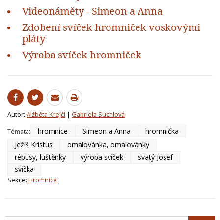
Videonáměty - Simeon a Anna
Zdobení svíček hromniček voskovými
pláty
Výroba svíček hromniček
Autor:
Alžběta Krejčí
|
Gabriela Suchlová
hromnice
Simeon a Anna
hromnička
Témata:
Ježíš Kristus
omalovánka, omalovánky
rébusy, luštěnky
výroba svíček
svatý Josef
svíčka
Sekce:
Hromnice