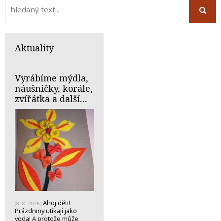
Aktuality
Vyrábíme mýdla,
náušničky, korále,
zvířátka a další...
Ahoj děti!
(8. 8. 2026)
Prázdniny utíkají jako
voda! A protože může