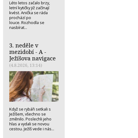
Léto letos začalo brzy,
letní kytičky již začínají
kvést. Anička se ráda
prochází po
louce. Rozhodla se
nasbírat...
3. neděle v
mezidobí - A -
Ježíšova navigace
(4.8.2026, 13:14)
Když se rybáři setkali s
Ježíšem, všechno se
změnilo. Poslechli jeho
hlas a vydali se novou
cestou. Ježíš vede i nás...