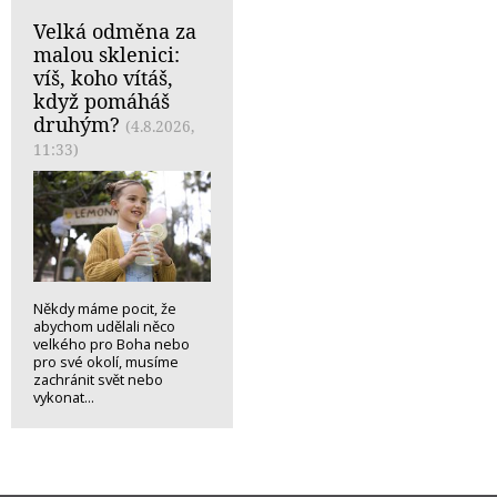
Velká odměna za
malou sklenici:
víš, koho vítáš,
když pomáháš
druhým?
(4.8.2026,
11:33)
Někdy máme pocit, že
abychom udělali něco
velkého pro Boha nebo
pro své okolí, musíme
zachránit svět nebo
vykonat...