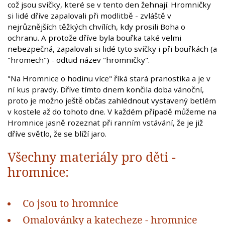
což jsou svíčky, které se v tento den žehnají. Hromničky
si lidé dříve zapalovali při modlitbě - zvláště v
nejrůznějších těžkých chvílích, kdy prosili Boha o
ochranu. A protože dříve byla bouřka také velmi
nebezpečná, zapalovali si lidé tyto svíčky i při bouřkách (a
"hromech") - odtud název "hromničky".
"Na Hromnice o hodinu více" říká stará pranostika a je v
ní kus pravdy. Dříve tímto dnem končila doba vánoční,
proto je možno ještě občas zahlédnout vystavený betlém
v kostele až do tohoto dne. V každém případě můžeme na
Hromnice jasně rozeznat při ranním vstávání, že je již
dříve světlo, že se blíží jaro.
Všechny materiály pro děti -
hromnice:
Co jsou to hromnice
Omalovánky a katecheze - hromnice