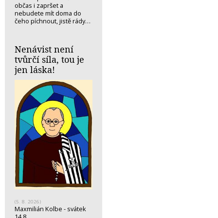
občas i zapršet a
nebudete mít doma do
čeho píchnout, jistě rády…
Nenávist není
tvůrčí síla, tou je
jen láska!
(5. 8. 2026)
Maxmilián Kolbe - svátek
14.8.