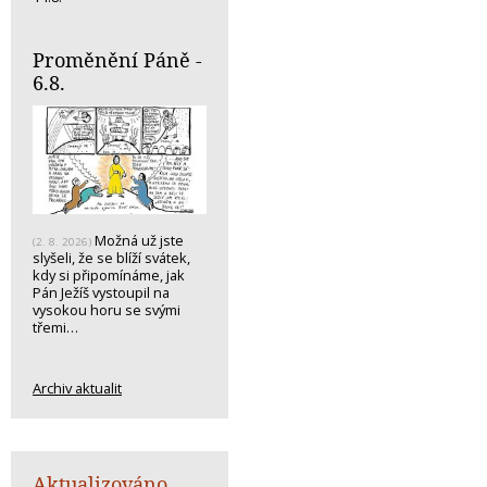
Proměnění Páně -
6.8.
Možná už jste
(2. 8. 2026)
slyšeli, že se blíží svátek,
kdy si připomínáme, jak
Pán Ježíš vystoupil na
vysokou horu se svými
třemi…
Archiv aktualit
Aktualizováno