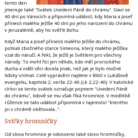
tento den
jmenuje také "Svátek Uvedení Páně do chrámu". Slaví se
40 dní po Vánocích a připomíná událost, kdy Maria a Josef
přinesli malého Ježíše 40 dní po jeho narození do chrámu
v Jeruzalémě, aby ho svěřili Bohu.
Když Maria a Josef přinesli malého Ježíše do chrámu,
potkali zbožného starce Simeona, který malého Ježíška
vzal do náručí. A řekl, že Ježíš je Světlem pro všechny
národy. To mohl říci jen někdo, kdo měl prorockého
ducha a viděl věci docela jinak, než jak je bylo možné
lidsky vnímat. Celé vyprávění najdete v Bibli v Lukášově
evangeliu, kapitola 2, verše 22-40 (Lk 2,22-40). V katolické
církvi se tento svátek označuje pojmem "Uvedení Páně
do chrámu", lidově se mu však říká hromnice. V modlitbě
růžence se tato událost připomíná v tajemství "kterého
jsi v chrámě obětovala...".
Svíčky hromničky
Od slova hromnice je odvozeno také slovo hromničky,