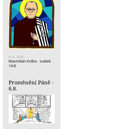
(5. 8. 2026)
Maxmilián Kolbe - svátek
14.8.
Proměnění Páně -
6.8.