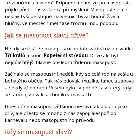
„rozloučení s masem“. Připomíná nám, že po masopustu
přijde půst – čas ztišení a přemýšlení. Masopust se ale
neslavil všude stejně: na vesnici býval hodně živý a
hlučný, ve městech měl zase trochu jinou podobu.
Jak se masopust slavil dříve?
Někdy se říká, že masopustní období začíná už po svátku
Tří králů
a končí
Popeleční středou
. Dříve ale byl
nejdůležitější hlavně poslední třídenní masopust.
Začínalo se masopustní nedělí, kdy se celá rodina sešla u
bohatého oběda. Pak následovala muzika, tanec a zábava
– někdy až do rána. Veselo bylo i v pondělí a v úterý, kdy
se tančilo, zpívalo a chodilo v maskách.
Dnes už se masopust většinou neslaví tak dlouho jako
dřív, ale přesto se mnoho z nás zapojí alespoň do
karnevalu nebo masopustního průvodu.
Kdy se masopust slaví?