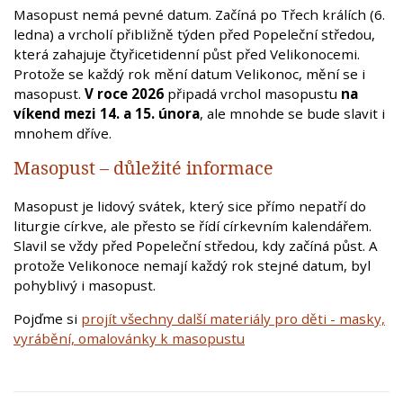
Masopust nemá pevné datum. Začíná po Třech králích (6.
ledna) a vrcholí přibližně týden před Popeleční středou,
která zahajuje čtyřicetidenní půst před Velikonocemi.
Protože se každý rok mění datum Velikonoc, mění se i
masopust.
V roce 2026
připadá vrchol masopustu
na
víkend mezi 14. a 15. února
, ale mnohde se bude slavit i
mnohem dříve.
Masopust – důležité informace
Masopust je lidový svátek, který sice přímo nepatří do
liturgie církve, ale přesto se řídí církevním kalendářem.
Slavil se vždy před Popeleční středou, kdy začíná půst. A
protože Velikonoce nemají každý rok stejné datum, byl
pohyblivý i masopust.
Pojďme si
projít všechny další materiály pro děti - masky,
vyrábění, omalovánky k masopustu