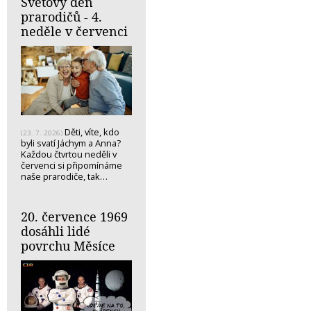
Světový den
prarodičů - 4.
neděle v červenci
Děti, víte, kdo
(23. 7. 2026)
byli svatí Jáchym a Anna?
Každou čtvrtou neděli v
červenci si připomínáme
naše prarodiče, tak…
20. července 1969
dosáhli lidé
povrchu Měsíce