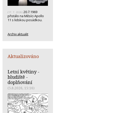
20.7.1969
(17. 7. 2026)
přistálo na Měsíci Apollo
11 s lidskou posádkou.
Archiv aktualit
Aktualizováno
Letní květiny -
bludiště -
doplňování
(5.8.2026, 15:16)