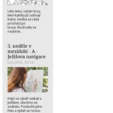
Léto letos začalo brzy,
letní kytičky již začínají
kvést. Anička se ráda
prochází po
louce. Rozhodla se
nasbírat...
3. neděle v
mezidobí - A -
Ježíšova navigace
(4.8.2026, 13:14)
Když se rybáři setkali s
Ježíšem, všechno se
změnilo. Poslechli jeho
hlas a vydali se novou