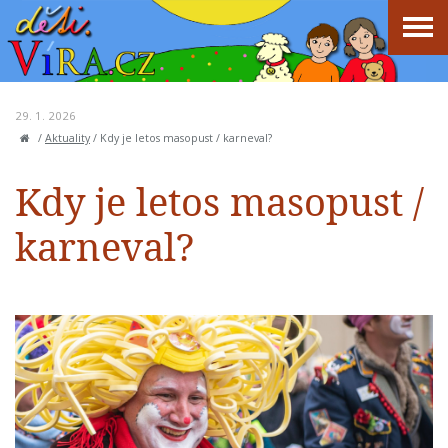
29. 1. 2026
/
Aktuality
/
Kdy je letos masopust / karneval?
Kdy je letos masopust /
karneval?