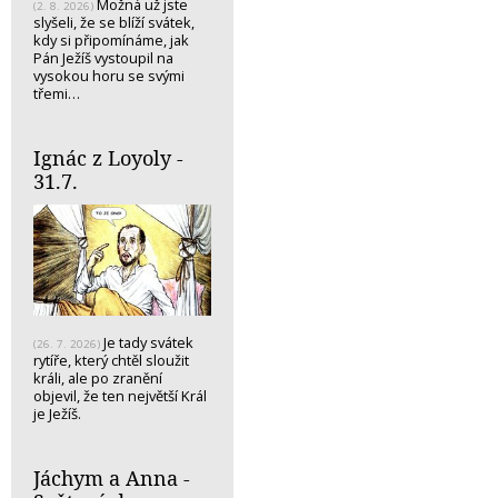
Možná už jste
(2. 8. 2026)
slyšeli, že se blíží svátek,
kdy si připomínáme, jak
Pán Ježíš vystoupil na
vysokou horu se svými
třemi…
Ignác z Loyoly -
31.7.
Je tady svátek
(26. 7. 2026)
rytíře, který chtěl sloužit
králi, ale po zranění
objevil, že ten největší Král
je Ježíš.
Jáchym a Anna -