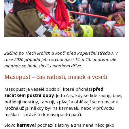
Začíná po Třech králích a končí před Popeleční středou. V
roce 2026 připadá jeho vrchol mezi 14. a 15. únorem, ale
mnohde se bude slavit i mnohem dříve.
Masopust – čas radosti, masek a veselí
Masopust je veselé období, které přichází
před
začátkem postní doby
. Je to čas, kdy se lidé radují, baví,
pořádají hostiny, tancují, zpívají a oblékají se do masek.
Možná už jsi někdy byl na karnevalu nebo v průvodu
maškar – právě to k masopustu patří.
Slovo
karneval
pochází z latiny a znamená něco jako