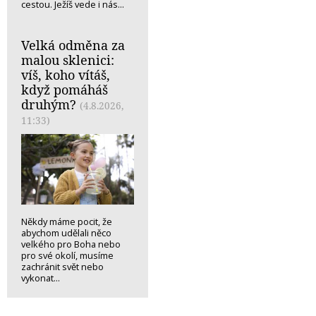
cestou. Ježíš vede i nás...
Velká odměna za
malou sklenici:
víš, koho vítáš,
když pomáháš
druhým?
(4.8.2026,
11:33)
Někdy máme pocit, že
abychom udělali něco
velkého pro Boha nebo
pro své okolí, musíme
zachránit svět nebo
vykonat...