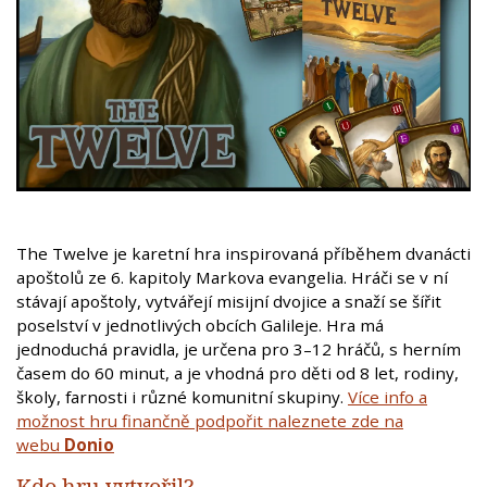
The Twelve je karetní hra inspirovaná příběhem dvanácti
apoštolů ze 6. kapitoly Markova evangelia. Hráči se v ní
stávají apoštoly, vytvářejí misijní dvojice a snaží se šířit
poselství v jednotlivých obcích Galileje. Hra má
jednoduchá pravidla, je určena pro 3–12 hráčů, s herním
časem do 60 minut, a je vhodná pro děti od 8 let, rodiny,
školy, farnosti i různé komunitní skupiny.
Více info a
možnost hru finančně podpořit naleznete zde na
webu
Donio
Kdo hru vytvořil?