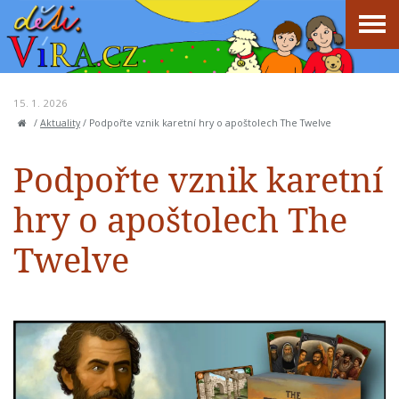
15. 1. 2026
/
Aktuality
/
Podpořte vznik karetní hry o apoštolech The Twelve
Podpořte vznik karetní
hry o apoštolech The
Twelve