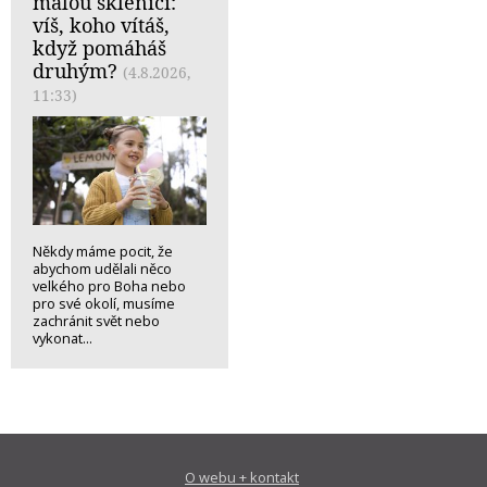
malou sklenici:
víš, koho vítáš,
když pomáháš
druhým?
(4.8.2026,
11:33)
Někdy máme pocit, že
abychom udělali něco
velkého pro Boha nebo
pro své okolí, musíme
zachránit svět nebo
vykonat...
O webu + kontakt