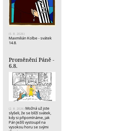
(5. 8. 2026)
Maxmilián Kolbe - svátek
14.8.
Proměnění Páně -
6.8.
Možná už jste
(2. 8. 2026)
slyšeli, že se blíží svátek,
kdy si připomínáme, jak
Pán Ježíš vystoupil na
vysokou horu se svými