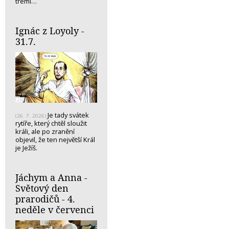
třemi…
Ignác z Loyoly -
31.7.
Je tady svátek
(26. 7. 2026)
rytíře, který chtěl sloužit
králi, ale po zranění
objevil, že ten největší Král
je Ježíš.
Jáchym a Anna -
Světový den
prarodičů - 4.
neděle v červenci