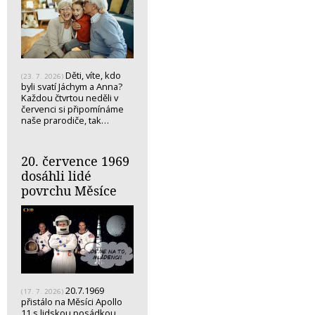
Děti, víte, kdo
(23. 7. 2026)
byli svatí Jáchym a Anna?
Každou čtvrtou neděli v
červenci si připomínáme
naše prarodiče, tak…
20. července 1969
dosáhli lidé
povrchu Měsíce
20.7.1969
(17. 7. 2026)
přistálo na Měsíci Apollo
11 s lidskou posádkou.