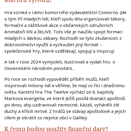
Hra vzniká v rámci komorního vydavatelství Comorno. Jde
o tým tří mladých lidí, kteří spolu léta organizovali tábory,
formační a zážitkové akce v občanských sdruženích
Animátoři KN a žeLIVE. Toto vše je naučilo spojit formaci
mladých s dávkou zábavy. Rozhodli se tyto zkušenosti z
dobrovolnictví využít a vyzkoušet jiný formát –
společenské hry, které vzdělávají, spojují a inspirují.
A tak v roce 2024 vymysleli, ilustrovali a vydali hru o
Slovenském národním povstání..
Po roce se rozhodli vypovědět příběh mužů, kteří
inspirovali miliony lidí a věříme, že mají co říci i dnešnímu
světu. Karetní hra The Twelve vychází ze 6. kapitoly
Markova evangelia, ve které Ježíš posílá dvanáct apoštolů
po dvou, aby uzdravovali nemocné, kázali, vyháněli zlé
duchy a křísili mrtvé. Z hráčů se stávají apoštolové a jejich
cílem je obrátit co nejvíce obcí v Galileji.
K čemu budou použity finanční dary?