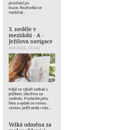
prochází po
louce. Rozhodla se
nasbírat...
3. neděle v
mezidobí - A -
Ježíšova navigace
(4.8.2026, 13:14)
Když se rybáři setkali s
Ježíšem, všechno se
změnilo. Poslechli jeho
hlas a vydali se novou
cestou. Ježíš vede i nás...
Velká odměna za