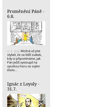
Proměnění Páně -
6.8.
Možná už jste
(2. 8. 2026)
slyšeli, že se blíží svátek,
kdy si připomínáme, jak
Pán Ježíš vystoupil na
vysokou horu se svými
třemi…
Ignác z Loyoly -
31.7.