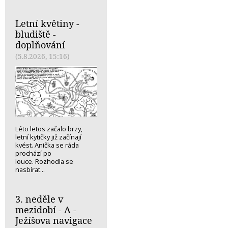
Letní květiny -
bludiště -
doplňování
(5.8.2026, 15:16)
Léto letos začalo brzy,
letní kytičky již začínají
kvést. Anička se ráda
prochází po
louce. Rozhodla se
nasbírat...
3. neděle v
mezidobí - A -
Ježíšova navigace