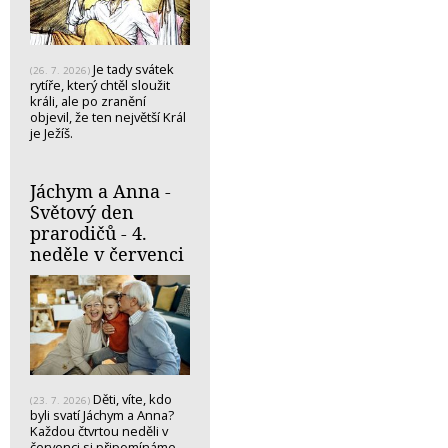
Je tady svátek
(26. 7. 2026)
rytíře, který chtěl sloužit
králi, ale po zranění
objevil, že ten největší Král
je Ježíš.
Jáchym a Anna -
Světový den
prarodičů - 4.
neděle v červenci
Děti, víte, kdo
(23. 7. 2026)
byli svatí Jáchym a Anna?
Každou čtvrtou neděli v
červenci si připomínáme