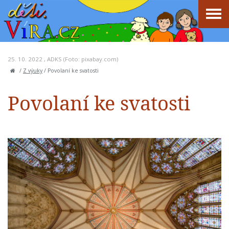
25. 10. 2022 ,
ADKS
(Foto: pixabay.com)
/
Z výuky
/
Povolaní ke svatosti
Povolaní ke svatosti