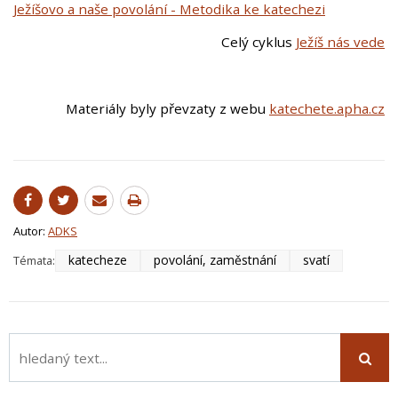
Ježíšovo a naše povolání - Metodika ke katechezi
Celý cyklus
Ježíš nás vede
Materiály byly převzaty z webu
katechete.apha.cz
Autor:
ADKS
katecheze
povolání, zaměstnání
svatí
Témata: