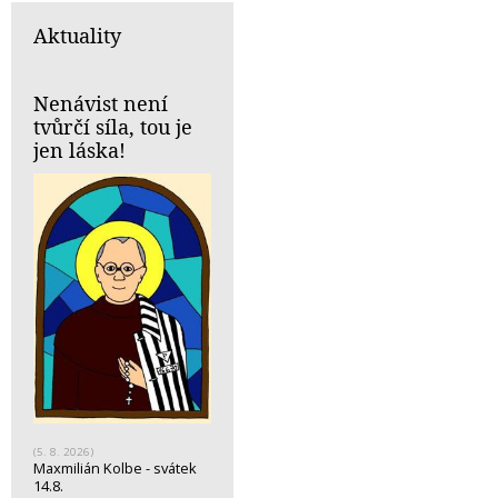
Aktuality
Nenávist není
tvůrčí síla, tou je
jen láska!
(5. 8. 2026)
Maxmilián Kolbe - svátek
14.8.