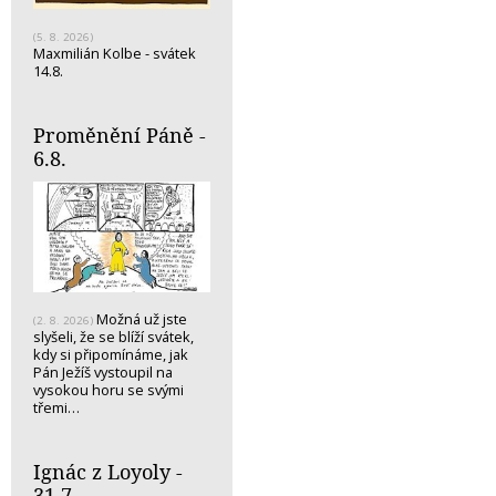
(5. 8. 2026)
Maxmilián Kolbe - svátek
14.8.
Proměnění Páně -
6.8.
Možná už jste
(2. 8. 2026)
slyšeli, že se blíží svátek,
kdy si připomínáme, jak
Pán Ježíš vystoupil na
vysokou horu se svými
třemi…
Ignác z Loyoly -
31.7.