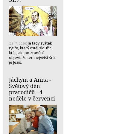
Je tady svátek
(26. 7. 2026)
rytíře, který chtěl sloužit
králi, ale po zranění
objevil, že ten největší Král
je Ježíš.
Jáchym a Anna -
Světový den
prarodičů - 4.
neděle v červenci