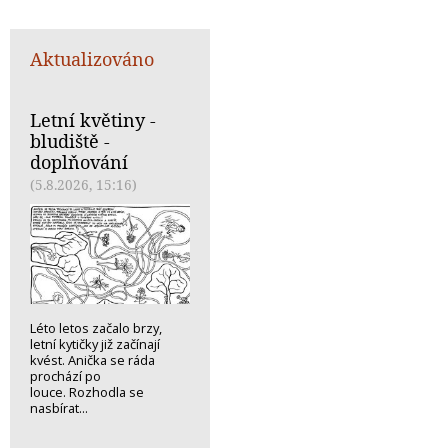
Aktualizováno
Letní květiny -
bludiště -
doplňování
(5.8.2026, 15:16)
Léto letos začalo brzy,
letní kytičky již začínají
kvést. Anička se ráda
prochází po
louce. Rozhodla se
nasbírat...