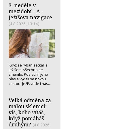
3. neděle v
mezidobí - A -
Ježíšova navigace
(4.8.2026, 13:14)
Když se rybáři setkali s
Ježíšem, všechno se
změnilo. Poslechli jeho
hlas a vydali se novou
cestou. Ježíš vede i nás...
Velká odměna za
malou sklenici:
víš, koho vítáš,
když pomáháš
druhým?
(4.8.2026,