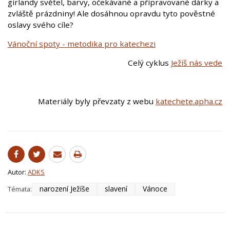
girlandy světel, barvy, očekávané a připravované dárky a
zvláště prázdniny! Ale dosáhnou opravdu tyto pověstné
oslavy svého cíle?
Vánoční spoty - metodika pro katechezi
Celý cyklus
Ježíš nás vede
Materiály byly převzaty z webu
katechete.apha.cz
Autor:
ADKS
narození Ježíše
slavení
Vánoce
Témata: