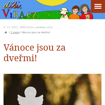
6. 12. 2022 ,
ADKS
(Foto: pixabay.com)
/
Z výuky
/
Vánoce jsou za dveřmi!
Vánoce jsou za
dveřmi!