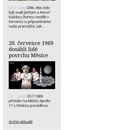
Děti, víte, kdo
(23. 7. 2026)
byli svatí Jáchym a Anna?
Každou čtvrtou neděli v
červenci si připomínáme
naše prarodiče, tak…
20. července 1969
dosáhli lidé
povrchu Měsíce
20.7.1969
(17. 7. 2026)
přistálo na Měsíci Apollo
11 s lidskou posádkou.
Archiv aktualit