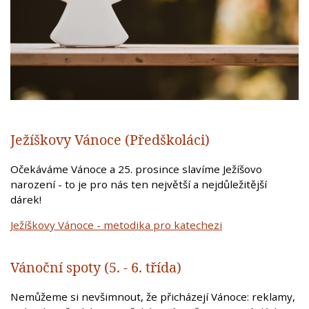
Ježíškovy Vánoce (Předškoláci)
Očekáváme Vánoce a 25. prosince slavíme Ježíšovo
narození - to je pro nás ten největší a nejdůležitější
dárek!
Ježíškovy Vánoce - metodika pro katechezi
Vánoční spoty (5. - 6. třída)
Nemůžeme si nevšimnout, že přicházejí Vánoce: reklamy,