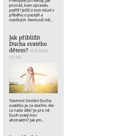
Přemýšlel jsi někdy, jak
poznáš, kam opravdu
patříš? Ježíš o tom mluví v
příběhu o pastýři a
ovečkách. Nemusíš mít...
Jak přiblížit
Ducha svatého
dětem?
(8.8.2026,
11:14)
Slavnost Seslání Ducha
svatého je za dveřmi. Ale
co naše děti? Je pro ně
Duch svatý moc
abstraktní? Jak jim...