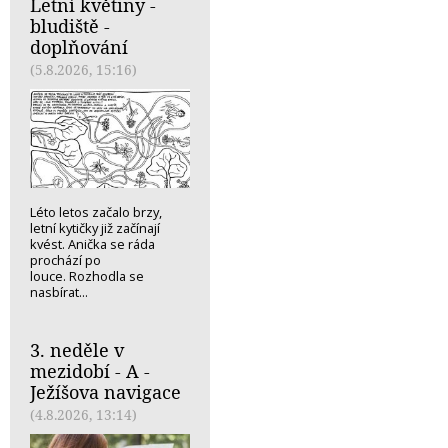
Letní květiny -
bludiště -
doplňování
(5.8.2026, 15:16)
Léto letos začalo brzy,
letní kytičky již začínají
kvést. Anička se ráda
prochází po
louce. Rozhodla se
nasbírat...
3. neděle v
mezidobí - A -
Ježíšova navigace
(4.8.2026, 13:14)