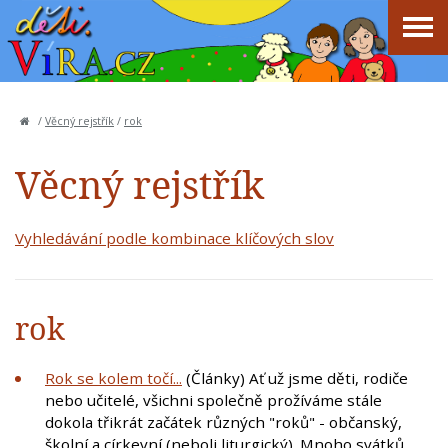
/
Věcný rejstřík
/
rok
Věcný rejstřík
Vyhledávání podle kombinace klíčových slov
rok
Rok se kolem točí...
(Články) Ať už jsme děti, rodiče
nebo učitelé, všichni společně prožíváme stále
dokola třikrát začátek různých "roků" - občanský,
školní a církevní (neboli liturgický). Mnoho svátků,