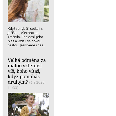
Když se rybáři setkali s
Ježíšem, všechno se
změnilo. Poslechli jeho
hlas a vydali se novou
cestou. Ježíš vede i nás...
Velká odměna za
malou sklenici:
víš, koho vítáš,
když pomáháš
druhým?
(4.8.2026,
11:33)