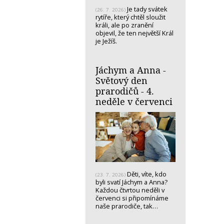
Je tady svátek
(26. 7. 2026)
rytíře, který chtěl sloužit
králi, ale po zranění
objevil, že ten největší Král
je Ježíš.
Jáchym a Anna -
Světový den
prarodičů - 4.
neděle v červenci
Děti, víte, kdo
(23. 7. 2026)
byli svatí Jáchym a Anna?
Každou čtvrtou neděli v
červenci si připomínáme
naše prarodiče, tak…