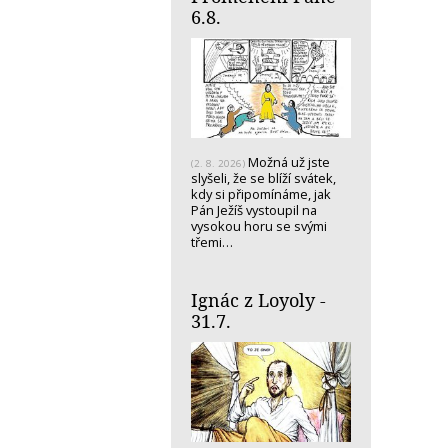
6.8.
Možná už jste
(2. 8. 2026)
slyšeli, že se blíží svátek,
kdy si připomínáme, jak
Pán Ježíš vystoupil na
vysokou horu se svými
třemi…
Ignác z Loyoly -
31.7.