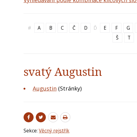
Vyhledávání podle kombinace klíčových slo
#
A
B
C
Č
D
Ď
E
F
G
Š
T
svatý Augustin
Augustin
(Stránky)
Sekce:
Věcný rejstřík