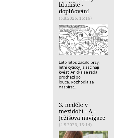
bludiště -
doplňování
(5.8.2026, 15:16)
Léto letos začalo brzy,
letní kytičky již začínají
kvést. Anička se ráda
prochází po
louce. Rozhodla se
nasbírat...
3. neděle v
mezidobí - A -
Ježíšova navigace
(4.8.2026, 13:14)