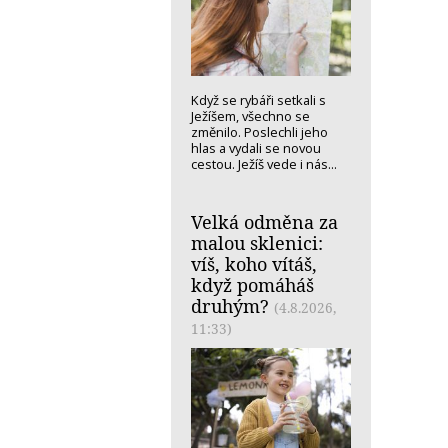
Když se rybáři setkali s
Ježíšem, všechno se
změnilo. Poslechli jeho
hlas a vydali se novou
cestou. Ježíš vede i nás...
Velká odměna za
malou sklenici:
víš, koho vítáš,
když pomáháš
druhým?
(4.8.2026,
11:33)