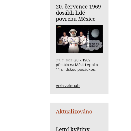
20. července 1969
dosáhli lidé
povrchu Měsíce
20.7.1969
(17. 7. 2026)
přistálo na Měsíci Apollo
11 s lidskou posádkou.
Archiv aktualit
Aktualizováno
Letní květiny -