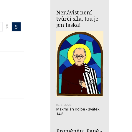
Nenávist není
tvůrčí síla, tou je
jen láska!
Ř
S
(5. 8. 2026)
Maxmilián Kolbe - svátek
14.8.
Proměnění Páně -