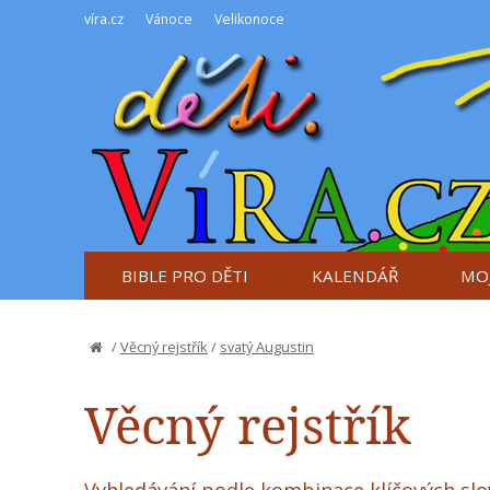
víra.cz
Vánoce
Velikonoce
BIBLE PRO DĚTI
KALENDÁŘ
MOJ
/
Věcný rejstřík
/
svatý Augustin
Věcný rejstřík