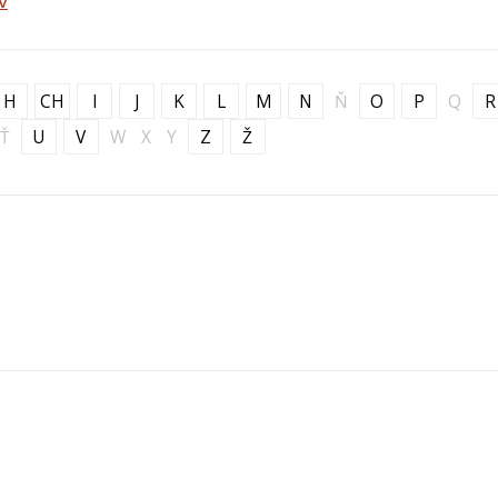
v
H
CH
I
J
K
L
M
N
Ň
O
P
Q
R
Ť
U
V
W
X
Y
Z
Ž