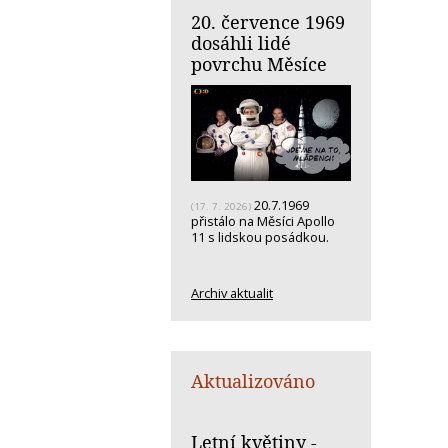
20. července 1969
dosáhli lidé
povrchu Měsíce
20.7.1969
(17. 7. 2026)
přistálo na Měsíci Apollo
11 s lidskou posádkou.
Archiv aktualit
Aktualizováno
Letní květiny -