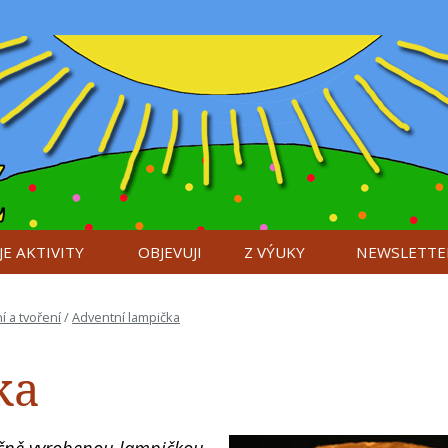
E AKTIVITY
OBJEVUJI
Z VÝUKY
NEWSLETTE
í a tvoření
/
Adventní lampička
ka