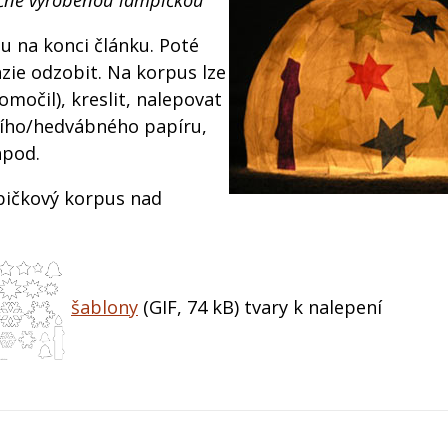
ručně vyrobenou lampičkou
u na konci článku. Poté
azie odzobit. Na korpus lze
močil), kreslit, nalepovat
ního/hedvábného papíru,
apod.
mpičkový korpus nad
šablony
(GIF, 74 kB)
tvary k nalepení