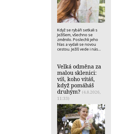
Když se rybáři setkali s
Ježíšem, všechno se
změnilo. Poslechli jeho
hlas a vydali se novou
cestou. Ježíš vede i nás...
Velká odměna za
malou sklenici:
víš, koho vítáš,
když pomáháš
druhým?
(4.8.2026,
11:33)