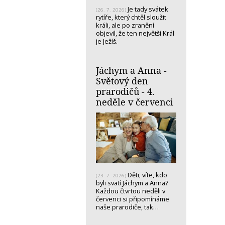
Je tady svátek
(26. 7. 2026)
rytíře, který chtěl sloužit
králi, ale po zranění
objevil, že ten největší Král
je Ježíš.
Jáchym a Anna -
Světový den
prarodičů - 4.
neděle v červenci
Děti, víte, kdo
(23. 7. 2026)
byli svatí Jáchym a Anna?
Každou čtvrtou neděli v
červenci si připomínáme
naše prarodiče, tak…