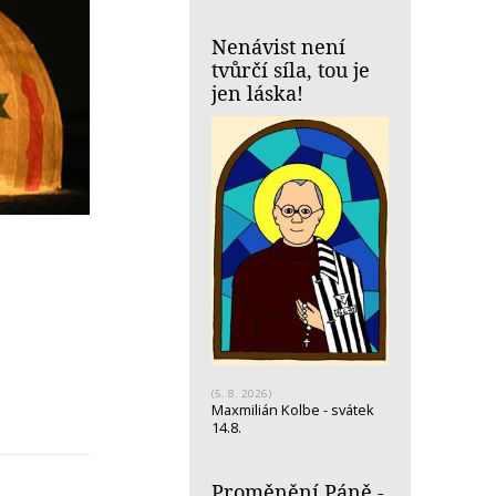
Nenávist není
tvůrčí síla, tou je
jen láska!
(5. 8. 2026)
Maxmilián Kolbe - svátek
14.8.
Proměnění Páně -