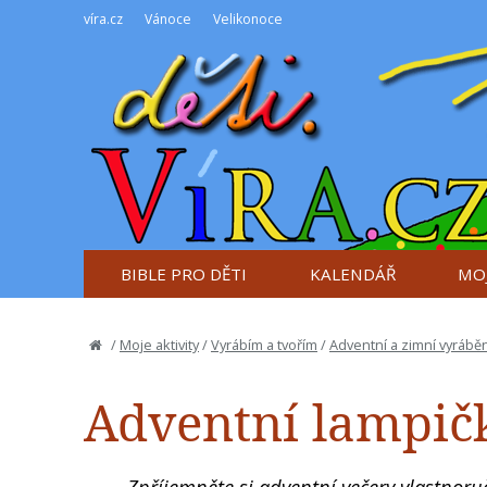
víra.cz
Vánoce
Velikonoce
BIBLE PRO DĚTI
KALENDÁŘ
MOJ
/
Moje aktivity
/
Vyrábím a tvořím
/
Adventní a zimní vyráběn
Adventní lampič