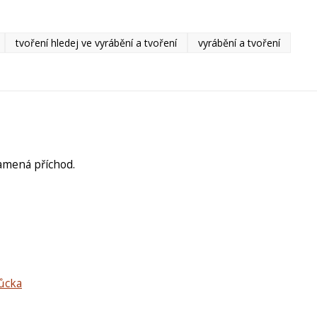
tvoření hledej ve vyrábění a tvoření
vyrábění a tvoření
namená příchod.
můcka