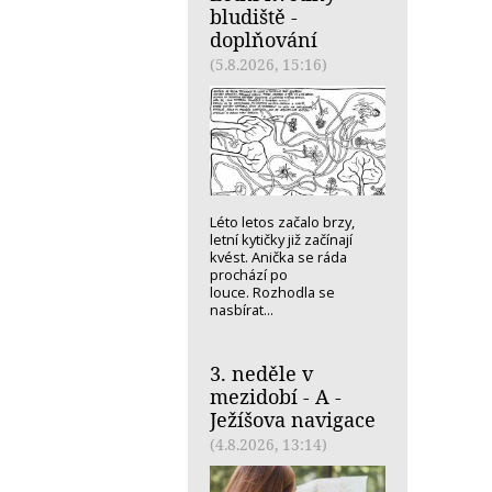
bludiště -
doplňování
(5.8.2026, 15:16)
Léto letos začalo brzy,
letní kytičky již začínají
kvést. Anička se ráda
prochází po
louce. Rozhodla se
nasbírat...
3. neděle v
mezidobí - A -
Ježíšova navigace
(4.8.2026, 13:14)