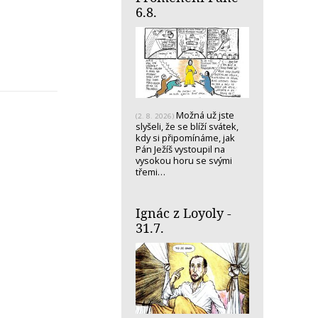
6.8.
Možná už jste
(2. 8. 2026)
slyšeli, že se blíží svátek,
kdy si připomínáme, jak
Pán Ježíš vystoupil na
vysokou horu se svými
třemi…
Ignác z Loyoly -
31.7.