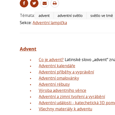
Témata:
advent
adventní světlo
světlo ve tmě
Sekce:
Adventní lampička
Advent
Co je advent?
Latinské slovo „advent“ z
Adventní kalendáře
Adventní příběhy a vyprávění
Adventní omalovánky
Adventní rébusy
Výroba adventního věnce
Adventní a zimní tvoření a vyrábění
Adventní události - katechetická 3D po
Všechny materiály k adventu