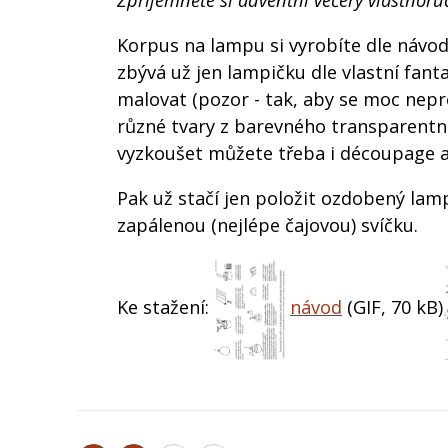
Zpříjemněte si adventní večery vlastno
Korpus na lampu si vyrobíte dle návod
zbývá už jen lampičku dle vlastní fant
malovat (pozor - tak, aby se moc nepro
různé tvary z barevného transparent
vyzkoušet můžete třeba i découpage 
Pak už stačí jen položit ozdobený la
zapálenou (nejlépe čajovou) svíčku.
Ke stažení:
návod
(GIF, 70 kB)