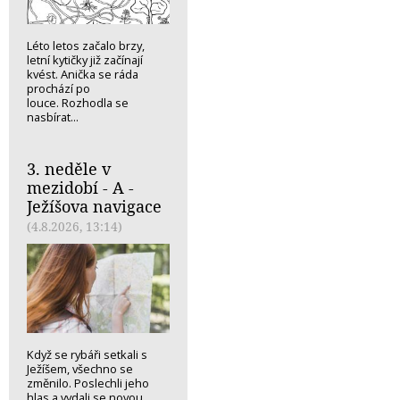
Léto letos začalo brzy,
letní kytičky již začínají
kvést. Anička se ráda
prochází po
louce. Rozhodla se
nasbírat...
3. neděle v
mezidobí - A -
Ježíšova navigace
(4.8.2026, 13:14)
Když se rybáři setkali s
Ježíšem, všechno se
změnilo. Poslechli jeho
hlas a vydali se novou