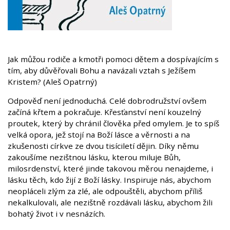
Jak můžou rodiče a kmotři pomoci dětem a dospívajícím s
tím, aby důvěřovali Bohu a navázali vztah s Ježíšem
Kristem? (Aleš Opatrný)
Odpověď není jednoduchá. Celé dobrodružství ovšem
začíná křtem a pokračuje. Křesťanství není kouzelný
proutek, který by chránil člověka před omylem. Je to spíš
velká opora, jež stojí na Boží lásce a věrnosti a na
zkušenosti církve ze dvou tisíciletí dějin. Díky němu
zakoušíme nezištnou lásku, kterou miluje Bůh,
milosrdenství, které jinde takovou měrou nenajdeme, i
lásku těch, kdo žijí z Boží lásky. Inspiruje nás, abychom
neopláceli zlým za zlé, ale odpouštěli, abychom příliš
nekalkulovali, ale nezištně rozdávali lásku, abychom žili
bohatý život i v nesnázích.