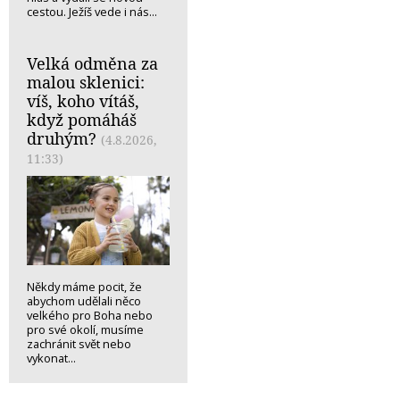
cestou. Ježíš vede i nás...
Velká odměna za
malou sklenici:
víš, koho vítáš,
když pomáháš
druhým?
(4.8.2026,
11:33)
Někdy máme pocit, že
abychom udělali něco
velkého pro Boha nebo
pro své okolí, musíme
zachránit svět nebo
vykonat...