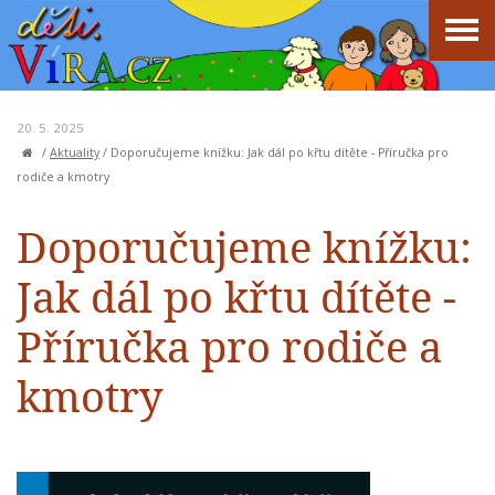
20. 5. 2025
/
Aktuality
/
Doporučujeme knížku: Jak dál po křtu dítěte - Příručka pro
rodiče a kmotry
Doporučujeme knížku:
Jak dál po křtu dítěte -
Příručka pro rodiče a
kmotry