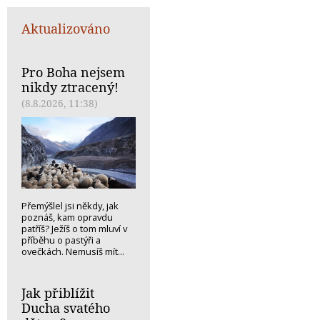
Aktualizováno
Pro Boha nejsem
nikdy ztracený!
(8.8.2026, 11:38)
Přemýšlel jsi někdy, jak
poznáš, kam opravdu
patříš? Ježíš o tom mluví v
příběhu o pastýři a
ovečkách. Nemusíš mít...
Jak přiblížit
Ducha svatého