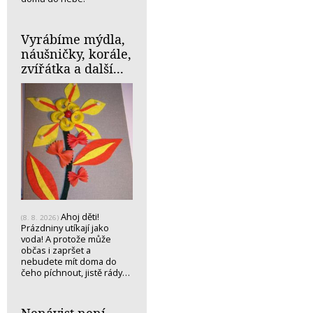
Vyrábíme mýdla,
náušničky, korále,
zvířátka a další...
Ahoj děti!
(8. 8. 2026)
Prázdniny utíkají jako
voda! A protože může
občas i zapršet a
nebudete mít doma do
čeho píchnout, jistě rády…
Nenávist není