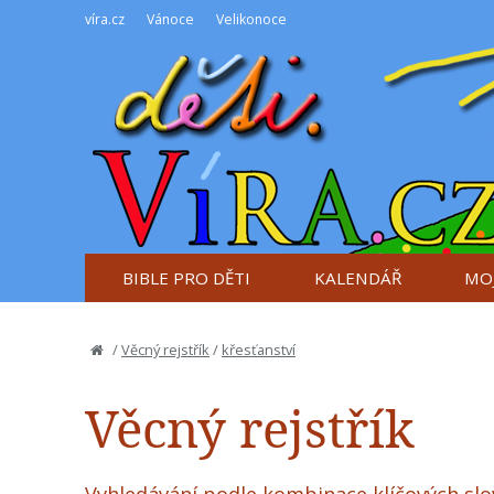
víra.cz
Vánoce
Velikonoce
BIBLE PRO DĚTI
KALENDÁŘ
MOJ
/
Věcný rejstřík
/
křesťanství
Věcný rejstřík