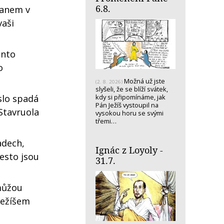
6.8.
sťanem v
vaši
ento
o
Možná už jste
(2. 8. 2026)
slyšeli, že se blíží svátek,
íslo spadá
kdy si připomínáme, jak
Pán Ježíš vystoupil na
Stavruola
vysokou horu se svými
třemi…
adech,
Ignác z Loyoly -
esto jsou
31.7.
 můžou
Ježíšem