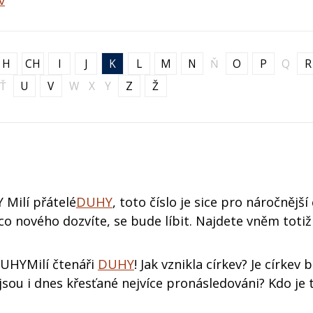
v
H
CH
I
J
K
L
M
N
Ň
O
P
Q
R
Ť
U
V
W
X
Y
Z
Ž
 Milí přátelé
DUHY
, toto číslo je sice pro náročnější
ěco nového dozvíte, se bude líbit. Najdete vněm toti
DUHYMilí čtenáři
DUHY
! Jak vznikla církev? Je církev
 jsou i dnes křesťané nejvíce pronásledováni? Kdo je