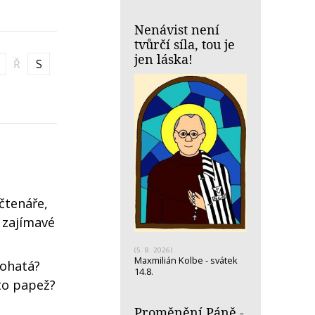
Nenávist není
tvůrčí síla, tou je
jen láska!
Ř
S
 čtenáře,
ž zajímavé
(5. 8. 2026)
Maxmilián Kolbe - svátek
 bohatá?
14.8.
 to papež?
Proměnění Páně -