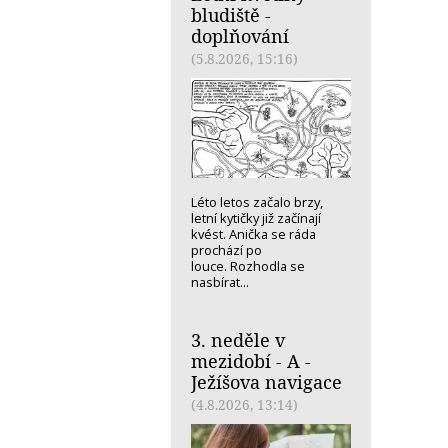
bludiště -
doplňování
(5.8.2026, 15:16)
Léto letos začalo brzy,
letní kytičky již začínají
kvést. Anička se ráda
prochází po
louce. Rozhodla se
nasbírat...
3. neděle v
mezidobí - A -
Ježíšova navigace
(4.8.2026, 13:14)