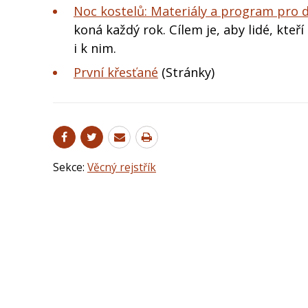
Noc kostelů: Materiály a program pro d
koná každý rok. Cílem je, aby lidé, kte
i k nim.
První křesťané
(Stránky)
Sekce:
Věcný rejstřík