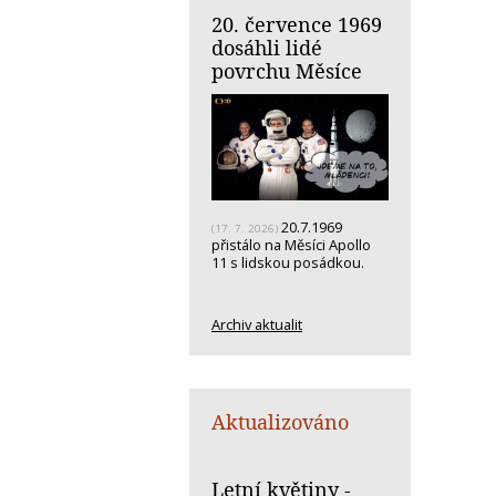
20. července 1969
dosáhli lidé
povrchu Měsíce
20.7.1969
(17. 7. 2026)
přistálo na Měsíci Apollo
11 s lidskou posádkou.
Archiv aktualit
Aktualizováno
Letní květiny -