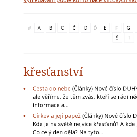
Vyhledávání podle kombinace klíčových slo
#
A
B
C
Č
D
Ď
E
F
G
Š
T
křesťanství
Cesta do nebe
(Články) Nové číslo DUHY
ale věříme, že těm zvás, kteří se rádi n
informace a…
Církev a její papež
(Články) Nové číslo 
Kde je na světě nejvíce křesťanů? A kde
Co celý den dělá? Na tyto…