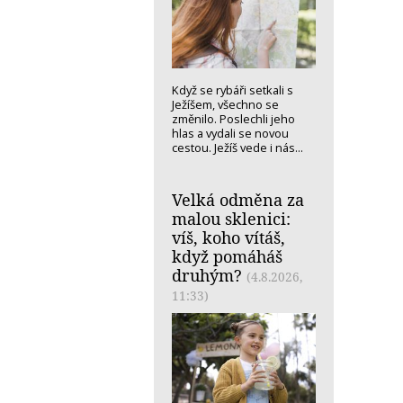
Když se rybáři setkali s
Ježíšem, všechno se
změnilo. Poslechli jeho
hlas a vydali se novou
cestou. Ježíš vede i nás...
Velká odměna za
malou sklenici:
víš, koho vítáš,
když pomáháš
druhým?
(4.8.2026,
11:33)