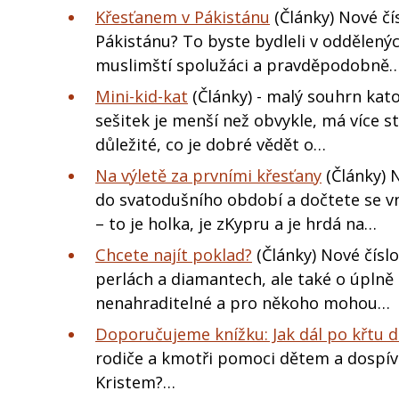
Křesťanem v Pákistánu
(Články) Nové čí
Pákistánu? To byste bydleli v oddělených
muslimští spolužáci a pravděpodobně
Mini-kid-kat
(Články) - malý souhrn kat
sešitek je menší než obvykle, má více 
důležité, co je dobré vědět o…
Na výletě za prvními křesťany
(Články) 
do svatodušního období a dočtete se v
– to je holka, je zKypru a je hrdá na…
Chcete najít poklad?
(Články) Nové čísl
perlách a diamantech, ale také o úplně
nenahraditelné a pro někoho mohou…
Doporučujeme knížku: Jak dál po křtu dí
rodiče a kmotři pomoci dětem a dospíva
Kristem?…