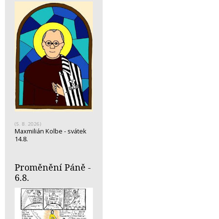
(5. 8. 2026)
Maxmilián Kolbe - svátek
14.8.
Proměnění Páně -
6.8.