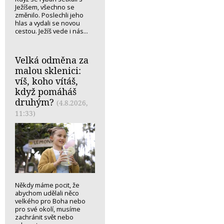
Ježíšem, všechno se
změnilo. Poslechli jeho
hlas a vydali se novou
cestou. Ježíš vede i nás...
Velká odměna za
malou sklenici:
víš, koho vítáš,
když pomáháš
druhým?
(4.8.2026,
11:33)
Někdy máme pocit, že
abychom udělali něco
velkého pro Boha nebo
pro své okolí, musíme
zachránit svět nebo