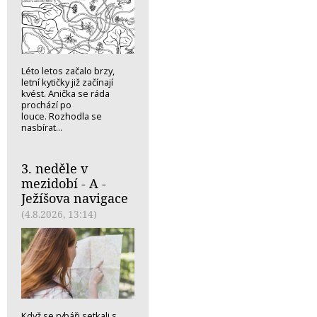
Léto letos začalo brzy,
letní kytičky již začínají
kvést. Anička se ráda
prochází po
louce. Rozhodla se
nasbírat...
3. neděle v
mezidobí - A -
Ježíšova navigace
(4.8.2026, 13:14)
Když se rybáři setkali s