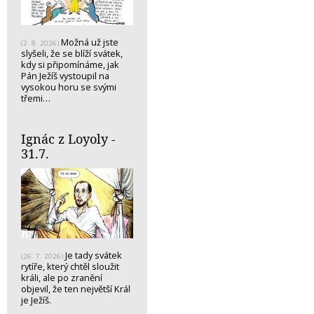
Možná už jste
(2. 8. 2026)
slyšeli, že se blíží svátek,
kdy si připomínáme, jak
Pán Ježíš vystoupil na
vysokou horu se svými
třemi…
Ignác z Loyoly -
31.7.
Je tady svátek
(26. 7. 2026)
rytíře, který chtěl sloužit
králi, ale po zranění
objevil, že ten největší Král
je Ježíš.