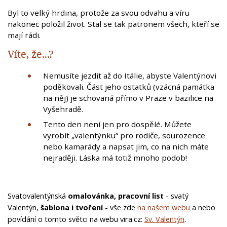
Byl to velký hrdina, protože za svou odvahu a víru
nakonec položil život. Stal se tak patronem všech, kteří se
mají rádi.
Víte, že...?
Nemusíte jezdit až do Itálie, abyste Valentýnovi
poděkovali. Část jeho ostatků (vzácná památka
na něj) je schovaná přímo v Praze v bazilice na
Vyšehradě.
Tento den není jen pro dospělé. Můžete
vyrobit „valentýnku“ pro rodiče, sourozence
nebo kamarády a napsat jim, co na nich máte
nejraději. Láska má totiž mnoho podob!
Svatovalentýnská
omalovánka, pracovní list
- svatý
Valentýn,
šablona i tvoření
- vše zde
na našem webu
a nebo
povídání o tomto světci na webu vira.cz:
Sv. Valentýn
.