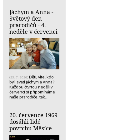
Jáchym a Anna -
Světový den
prarodičů - 4.
neděle v červenci
Děti, víte, kdo
(23. 7. 2026)
byli svatí Jáchym a Anna?
Každou čtvrtou neděli v
červenci si připomínáme
naše prarodiče, tak…
20. července 1969
dosáhli lidé
povrchu Měsíce