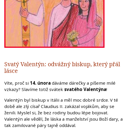
Svatý Valentýn: odvážný biskup, který přál
lásce
Víte, proč si
14. února
dáváme dárečky a píšeme milé
vzkazy? Slavíme totiž svátek
svatého Valentýna
!
Valentýn byl biskup v Itálii a měl moc dobré srdce. V té
době ale zlý císař Claudius II. zakázal vojákům, aby se
ženili. Myslel si, že bez rodiny budou lépe bojovat.
Valentýn ale věděl, že láska a manželství jsou Boží dary, a
tak zamilované páry tajně oddával.