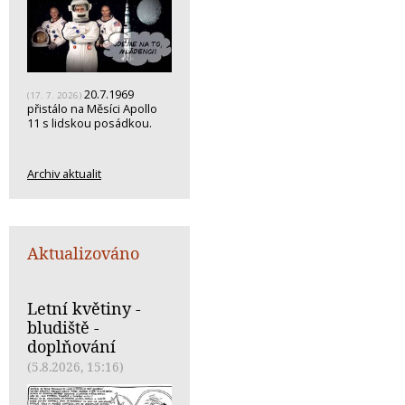
20.7.1969
(17. 7. 2026)
přistálo na Měsíci Apollo
11 s lidskou posádkou.
Archiv aktualit
Aktualizováno
Letní květiny -
bludiště -
doplňování
(5.8.2026, 15:16)