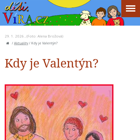
29. 1. 2026 , (Foto: Alena Brožová)
/
Aktuality
/
Kdy je Valentýn?
Kdy je Valentýn?