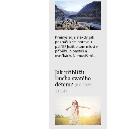
Přemýšlel jsi někdy, jak
poznáš, kam opravdu
patříš? Ježíš o tom mluví v
příběhu o pastýři a
ovečkách. Nemusíš mít...
Jak přiblížit
Ducha svatého
dětem?
(8.8.2026,
11:14)