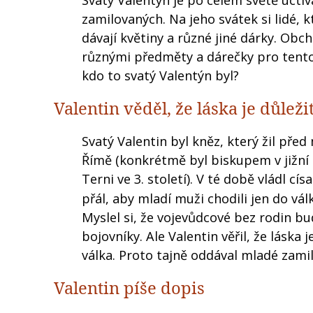
Svatý Valentýn je po celém světě uctí
zamilovaných. Na jeho svátek si lidé, kt
dávají květiny a různé jiné dárky. Obch
různými předměty a dárečky pro tento 
kdo to svatý Valentýn byl?
Valentin věděl, že láska je důleži
Svatý Valentin byl kněz, který žil před
Římě (konkrétmě byl biskupem v jižní I
Terni ve 3. století). V té době vládl císa
přál, aby mladí muži chodili jen do válk
Myslel si, že vojevůdcové bez rodin b
bojovníky. Ale Valentin věřil, že láska j
válka. Proto tajně oddával mladé zami
Valentin píše dopis