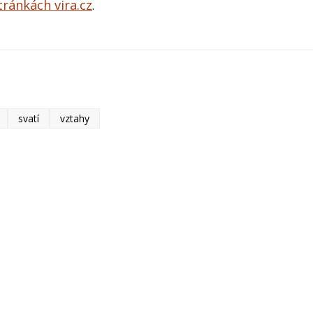
tránkách vira.cz
.
svatí
vztahy