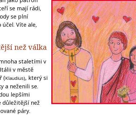
ván jako patron
eří se mají rádi,
ody se plní
účel. Víte ale,
tější než válka
 mnoha staletími v
tálii v městě
ř (
, který si
Klaudius)
y a neženili se.
udou lepšími
e důležitější než
lované páry.