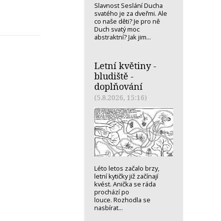
Slavnost Seslání Ducha
svatého je za dveřmi. Ale
co naše děti? Je pro ně
Duch svatý moc
abstraktní? Jak jim...
Letní květiny -
bludiště -
doplňování
(5.8.2026, 15:16)
Léto letos začalo brzy,
letní kytičky již začínají
kvést. Anička se ráda
prochází po
louce. Rozhodla se
nasbírat...