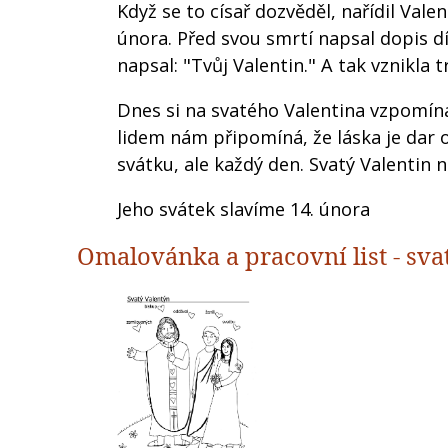
Když se to císař dozvěděl, nařídil Vale
února. Před svou smrtí napsal dopis d
napsal: "Tvůj Valentin." A tak vznikla 
Dnes si na svatého Valentina vzpomín
lidem nám připomíná, že láska je dar 
svátku, ale každý den. Svatý Valentin n
Jeho svátek slavíme 14. února
Omalovánka a pracovní list - sva