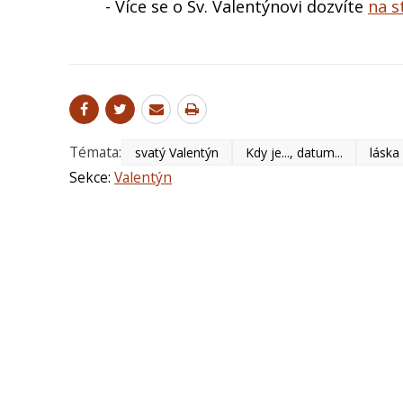
- Více se o Sv. Valentýnovi dozvíte
na s
Témata:
svatý Valentýn
Kdy je..., datum...
láska
Sekce:
Valentýn