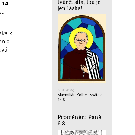
tvůrčí síla, tou je
 14.
jen láska!
su
ska k
en o
avá.
(5. 8. 2026)
Maxmilián Kolbe - svátek
14.8.
Proměnění Páně -
6.8.