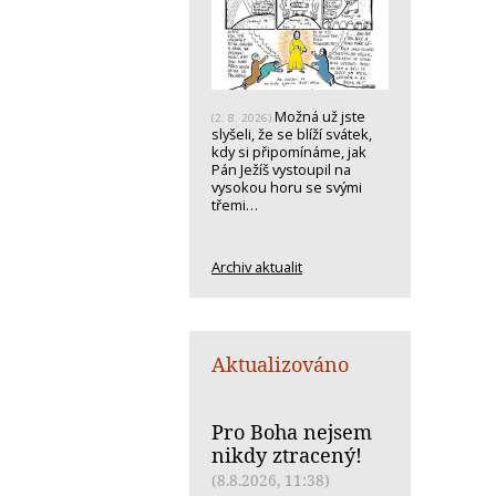
Možná už jste
(2. 8. 2026)
slyšeli, že se blíží svátek,
kdy si připomínáme, jak
Pán Ježíš vystoupil na
vysokou horu se svými
třemi…
Archiv aktualit
Aktualizováno
Pro Boha nejsem
nikdy ztracený!
(8.8.2026, 11:38)