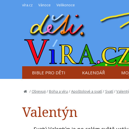
víra.cz
Vánoce
Velikonoce
BIBLE PRO DĚTI
KALENDÁŘ
MOJ
/
Objevuji
/
Boha a víru
/
Apoštolové a svatí
/
Svatí
/
Valent
Valentýn