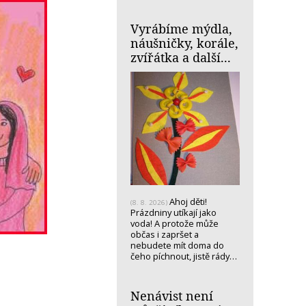
Vyrábíme mýdla,
náušničky, korále,
zvířátka a další...
Ahoj děti!
(8. 8. 2026)
Prázdniny utíkají jako
voda! A protože může
občas i zapršet a
nebudete mít doma do
čeho píchnout, jistě rády…
Nenávist není