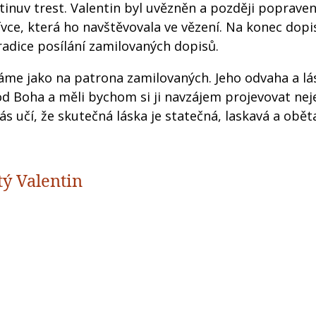
ntinuv trest. Valentin byl uvězněn a později popraven
ívce, která ho navštěvovala ve vězení. Na konec dopi
tradice posílání zamilovaných dopisů.
áme jako na patrona zamilovaných. Jeho odvaha a lá
od Boha a měli bychom si ji navzájem projevovat nej
ás učí, že skutečná láska je statečná, laskavá a obět
tý Valentin