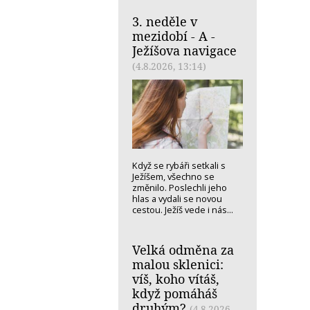
3. neděle v
mezidobí - A -
Ježíšova navigace
(4.8.2026, 13:14)
Když se rybáři setkali s
Ježíšem, všechno se
změnilo. Poslechli jeho
hlas a vydali se novou
cestou. Ježíš vede i nás...
Velká odměna za
malou sklenici:
víš, koho vítáš,
když pomáháš
druhým?
(4.8.2026,