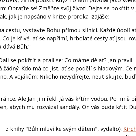
Alžběty, žil na poušti. Když ho Bůh povolal jako svéh
dem: Obraťte se! Změňte svůj život! Dejte se pokřtít v
ak, jak je napsáno v knize proroka Izajáše:
a cestu, vystavte Bohu přímou silnici. Každé údolí ať
Co je křivé, ať se napřímí, hrbolaté cesty ať jsou ro
u dává Bůh."
Dali se pokřtít a ptali se: Co máme dělat? Jan pravil
 žádný. Kdo má co jíst, ať se podělí s hladovým. Ce
veno. A vojákům: Nikoho nevydírejte, neutiskujte, buď
ránce. Ale Jan jim řekl: Já vás křtím vodou. Po mně př
oden, abych mu rozvázal sandály. On vás bude křtít 
z knihy "Bůh mluví ke svým dětem", vydal(o):
Kirc