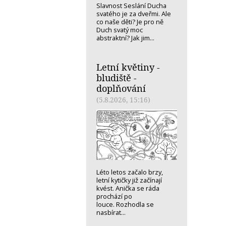
Slavnost Seslání Ducha
svatého je za dveřmi. Ale
co naše děti? Je pro ně
Duch svatý moc
abstraktní? Jak jim...
Letní květiny -
bludiště -
doplňování
(5.8.2026, 15:16)
Léto letos začalo brzy,
letní kytičky již začínají
kvést. Anička se ráda
prochází po
louce. Rozhodla se
nasbírat...