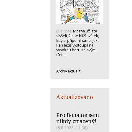
Možná už jste
(2. 8. 2026)
slyšeli, že se blíží svátek,
kdy si připomínáme, jak
Pán Ježíš vystoupil na
vysokou horu se svými
třemi…
Archiv aktualit
Aktualizováno
Pro Boha nejsem
nikdy ztracený!
(8.8.2026, 11:38)