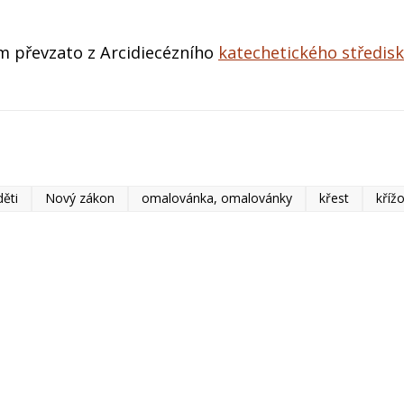
m převzato z Arcidiecézního
katechetického středisk
děti
Nový zákon
omalovánka, omalovánky
křest
kříž