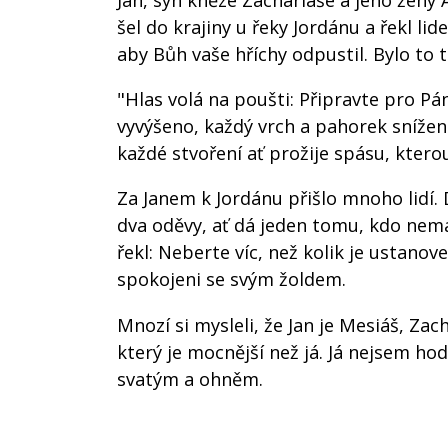
Jan, syn kněze Zachariáše a jeho ženy 
šel do krajiny u řeky Jordánu a řekl li
aby Bůh vaše hříchy odpustil. Bylo to t
"Hlas volá na poušti: Připravte pro Pán
vyvýšeno, každý vrch a pahorek snížen. 
každé stvoření ať prožije spásu, ktero
Za Janem k Jordánu přišlo mnoho lidí. 
dva oděvy, ať dá jeden tomu, kdo nemá
řekl: Neberte víc, než kolik je ustano
spokojeni se svým žoldem.
Mnozí si mysleli, že Jan je Mesiáš, Zach
který je mocnější než já. Já nejsem h
svatým a ohněm.