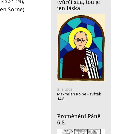
Lk 3,21-23),
tvůrčí síla, tou je
jen láska!
ren Sorne)
(5. 8. 2026)
Maxmilián Kolbe - svátek
14.8.
Proměnění Páně -
6.8.