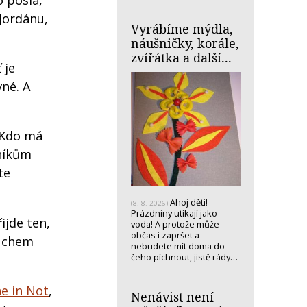
o posla,
 Jordánu,
Vyrábíme mýdla,
náušničky, korále,
zvířátka a další...
 je
vné. A
: Kdo má
lníkům
te
Ahoj děti!
(8. 8. 2026)
Prázdniny utíkají jako
ijde ten,
voda! A protože může
občas i zapršet a
Duchem
nebudete mít doma do
čeho píchnout, jistě rády…
he in Not
,
Nenávist není