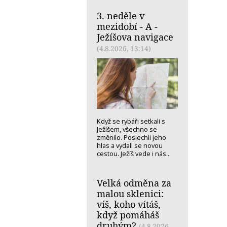
3. neděle v
mezidobí - A -
Ježíšova navigace
(4.8.2026, 13:14)
Když se rybáři setkali s
Ježíšem, všechno se
změnilo. Poslechli jeho
hlas a vydali se novou
cestou. Ježíš vede i nás...
Velká odměna za
malou sklenici:
víš, koho vítáš,
když pomáháš
druhým?
(4.8.2026,