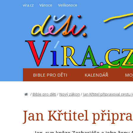
víra.cz
Vánoce
Velikonoce
BIBLE PRO DĚTI
KALENDÁŘ
MOJ
/
Bible pro děti
/
Nový zákon
/
Jan Křtitel připravoval cestu 
Jan Křtitel připr