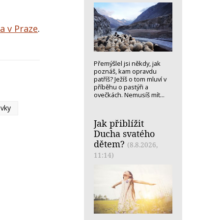
a v Praze
.
Přemýšlel jsi někdy, jak
poznáš, kam opravdu
patříš? Ježíš o tom mluví v
příběhu o pastýři a
ovečkách. Nemusíš mít...
ovky
Jak přiblížit
Ducha svatého
dětem?
(8.8.2026,
11:14)