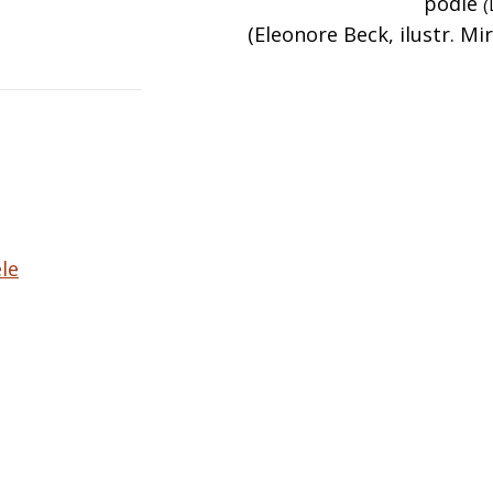
podle
(
(Eleonore Beck, ilustr. Mi
le