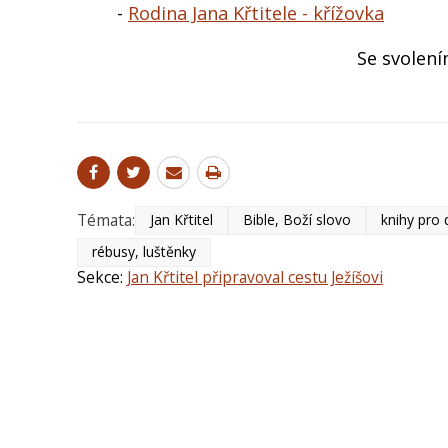
-
Rodina Jana Křtitele - křížovka
Se svolení
Témata:
Jan Křtitel
Bible, Boží slovo
knihy pro 
rébusy, luštěnky
Sekce:
Jan Křtitel připravoval cestu Ježíšovi