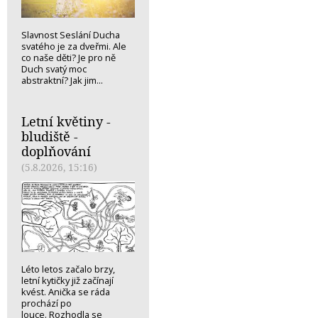
Slavnost Seslání Ducha
svatého je za dveřmi. Ale
co naše děti? Je pro ně
Duch svatý moc
abstraktní? Jak jim...
Letní květiny -
bludiště -
doplňování
(5.8.2026, 15:16)
Léto letos začalo brzy,
letní kytičky již začínají
kvést. Anička se ráda
prochází po
louce. Rozhodla se