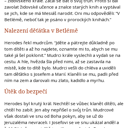
– židovského krále. Začal se bát o svůj trůn. Proto si dal
zavolat židovské učence a znalce starých knih a vyptával
se jich, kde se má Mesiáš narodit. Oni mu odpověděli: “V
Betlémě, neboť tak je psáno v prorockých knihách.”
Nalezení děťátka v Betlémě
Herodes řekl mudrcům. “Jděte a pátrejte důkladně po
tom dítěti a až ho najdete, oznamte mi to, abych se mu
také já šel poklonit.” Mudrci krále vyslechli a vydali se na
cestu. A hle, hvězda šla před nimi, až se zastavila na
místě, kde to dítě bylo. Mudrci vešli do chléva a uviděli
tam děťátko s Josefem a Marií. Klaněli se mu, padli před
ním na zem a darovali mu zlato, kadidlo a myrhu.
Útěk do bezpečí
Herodes byl krutý král. Nechtěl se vůbec klanět dítěti, ale
chtěl ho zabít. Jen aby nepřišel o svůj trůn. Mudrcové
však dostali ve snu od Boha pokyn, aby se už do
Jeruzaléma nevraceli. I Josefovi se ve snu ukázal anděl a