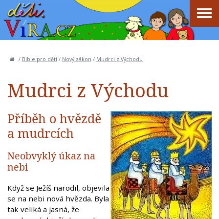
/
Bible pro děti
/
Nový zákon
/
Mudrci z Východu
Mudrci z Východu
Příběh o hvězdě
a mudrcích
Neobvyklý úkaz na
nebi
Když se Ježíš narodil, objevila
se na nebi nová hvězda. Byla
tak veliká a jasná, že