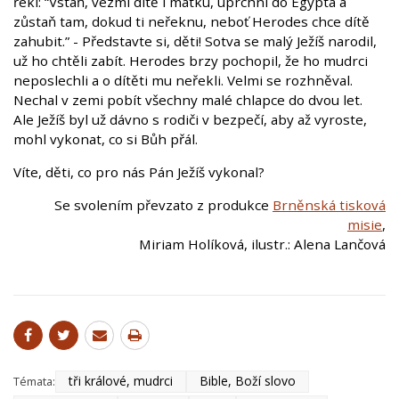
řekl: “Vstaň, vezmi dítě i matku, uprchni do Egypta a
zůstaň tam, dokud ti neřeknu, neboť Herodes chce dítě
zahubit.” - Představte si, děti! Sotva se malý Ježíš narodil,
už ho chtěli zabít. Herodes brzy pochopil, že ho mudrci
neposlechli a o dítěti mu neřekli. Velmi se rozhněval.
Nechal v zemi pobít všechny malé chlapce do dvou let.
Ale Ježíš byl už dávno s rodiči v bezpečí, aby až vyroste,
mohl vykonat, co si Bůh přál.
Víte, děti, co pro nás Pán Ježíš vykonal?
Se svolením převzato z produkce
Brněnská tisková
misie
,
Miriam Holíková, ilustr.: Alena Lančová
tři králové, mudrci
Bible, Boží slovo
Témata: