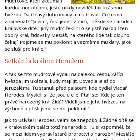
mudrcové, kteří zkoumali
každou noc oblohu, ještě nikdy neviděli tak krásnou
hvězdu. Dali hlavy dohromady a mudrovali. Co to má
znamenat? “Já vím”, řekl jeden z nich, “někde se narodilo
královské dítě.” Jiný mudrc řekl: “To se jistě narodil ten
dobrý král, židovský Mesiáš, na kterého lidé tak dlouho
čekají. Pojďme se mu poklonit a vezměme mu dary, jaké
se sluší pro krále.”
Setkání s králem Herodem
A tak se tito mudrcové vydali na dalekou cestu. Zářící
hvězda jim ukázala, kudy mají jít. Dovedla je až do
Jeruzaléma. Tu stanuli před palácem, kde bydlel vladař
Herodes. Mysleli si, že jsou u cíle. Ptali se: “Kde je ten
právě narozený král Židů? Viděli jsme jeho hvězdu na
východě a přišli jsme se mu poklonit.”
Jak to uslyšel Herodes, velmi se znepokojil. Žádné dítě se
v královském paláci totiž nenarodilo. Tu si vzpomněl, že
se mezi lidem vypráví staré proroctví o narození Mesiáše