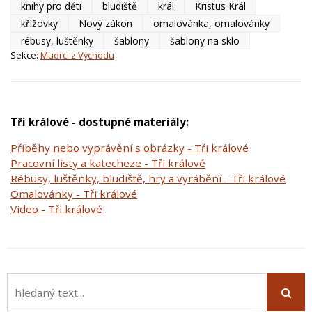
knihy pro děti
bludiště
král
Kristus Král
křížovky
Nový zákon
omalovánka, omalovánky
rébusy, luštěnky
šablony
šablony na sklo
Sekce:
Mudrci z Východu
Tři králové - dostupné materiály:
Příběhy nebo vyprávění s obrázky - Tři králové
Pracovní listy a katecheze - Tři králové
Rébusy, luštěnky, bludiště, hry a vyrábění - Tři králové
Omalovánky - Tři králové
Video - Tři králové