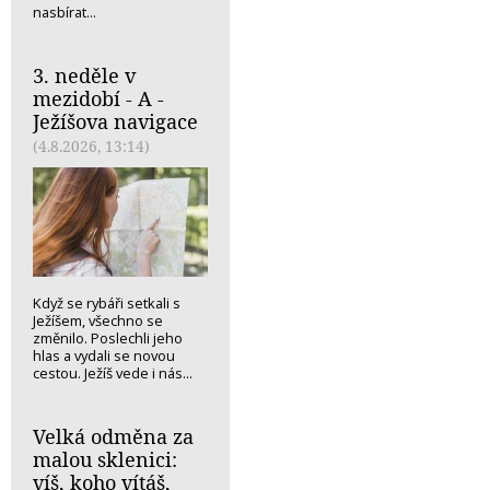
nasbírat...
3. neděle v
mezidobí - A -
Ježíšova navigace
(4.8.2026, 13:14)
Když se rybáři setkali s
Ježíšem, všechno se
změnilo. Poslechli jeho
hlas a vydali se novou
cestou. Ježíš vede i nás...
Velká odměna za
malou sklenici:
víš, koho vítáš,