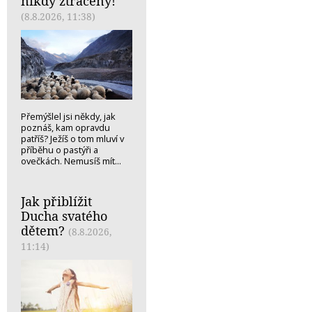
nikdy ztracený!
(8.8.2026, 11:38)
Přemýšlel jsi někdy, jak
poznáš, kam opravdu
patříš? Ježíš o tom mluví v
příběhu o pastýři a
ovečkách. Nemusíš mít...
Jak přiblížit
Ducha svatého
dětem?
(8.8.2026,
11:14)