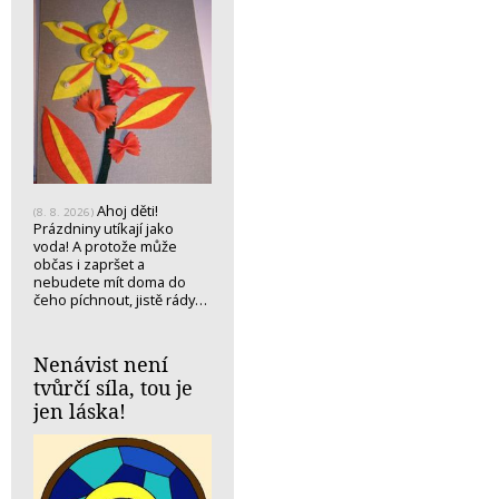
Ahoj děti!
(8. 8. 2026)
Prázdniny utíkají jako
voda! A protože může
občas i zapršet a
nebudete mít doma do
čeho píchnout, jistě rády…
Nenávist není
tvůrčí síla, tou je
jen láska!