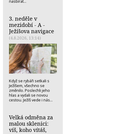
nasbírat...
3. neděle v
mezidobí - A -
Ježíšova navigace
(4.8.2026, 13:14)
Když se rybáři setkali s
Ježíšem, všechno se
změnilo. Poslechli jeho
hlas a vydali se novou
cestou. Ježíš vede i nás...
Velká odměna za
malou sklenici:
víš, koho vítáš,