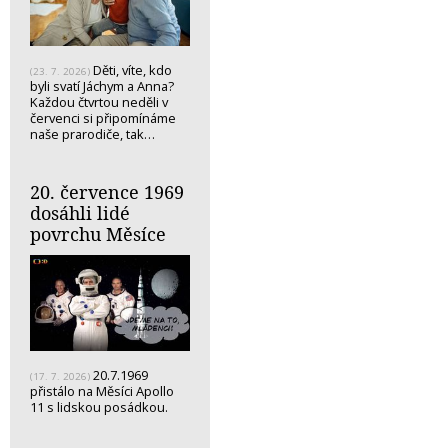
Děti, víte, kdo
(23. 7. 2026)
byli svatí Jáchym a Anna?
Každou čtvrtou neděli v
červenci si připomínáme
naše prarodiče, tak…
20. července 1969
dosáhli lidé
povrchu Měsíce
20.7.1969
(17. 7. 2026)
přistálo na Měsíci Apollo
11 s lidskou posádkou.