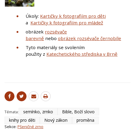
Úkoly:
Kartičky k fotografiím pro děti
a
Kartičky k fotografiím pro mládež
obrázek
rozsévače
barevně
nebo
obrázek rozsévače černobíle
Tyto materiály se svolením
použity z
Katechetického střediska v Brně
semínko, zrnko
Bible, Boží slovo
Témata:
knihy pro děti
Nový zákon
proměna
Sekce:
Pšeničné zrno