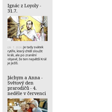
Ignác z Loyoly -
31.7.
Je tady svátek
(26. 7. 2026)
rytíře, který chtěl sloužit
králi, ale po zranění
objevil, že ten největší Král
je Ježíš.
Jáchym a Anna -
Světový den
prarodičů - 4.
neděle v červenci