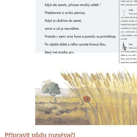
Připravit půdu rozsévači