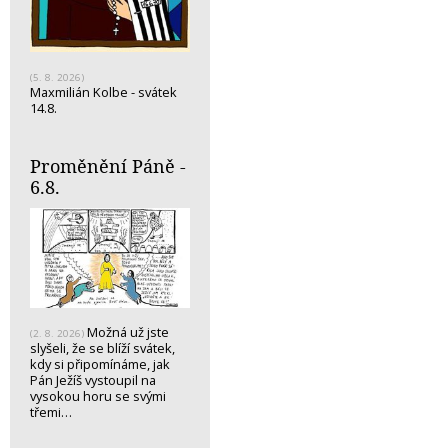
(5. 8. 2026)
Maxmilián Kolbe - svátek
14.8.
Proměnění Páně -
6.8.
Možná už jste
(2. 8. 2026)
slyšeli, že se blíží svátek,
kdy si připomínáme, jak
Pán Ježíš vystoupil na
vysokou horu se svými
třemi…