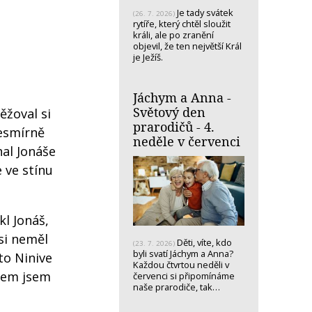
Je tady svátek
(26. 7. 2026)
rytíře, který chtěl sloužit
králi, ale po zranění
objevil, že ten největší Král
je Ježíš.
Jáchym a Anna -
Světový den
ěžoval si
prarodičů - 4.
nesmírně
neděle v červenci
hal Jonáše
e ve stínu
kl Jonáš,
jsi neměl
Děti, víte, kdo
(23. 7. 2026)
byli svatí Jáchym a Anna?
to Ninive
Každou čtvrtou neděli v
všem jsem
červenci si připomínáme
naše prarodiče, tak…