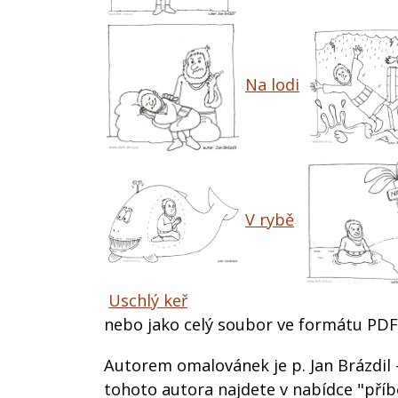
Na lodi
V rybě
Uschlý keř
nebo jako celý soubor ve formátu PDF
Autorem omalovánek je p. Jan Brázdil 
tohoto autora najdete v nabídce "příb