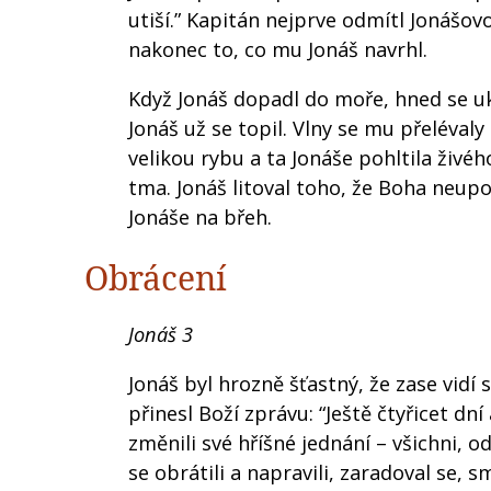
utiší.” Kapitán nejprve odmítl Jonášovo 
nakonec to, co mu Jonáš navrhl.
Když Jonáš dopadl do moře, hned se ukl
Jonáš už se topil. Vlny se mu přeléval
velikou rybu a ta Jonáše pohltila živého
tma. Jonáš litoval toho, že Boha neupo
Jonáše na břeh.
Obrácení
Jonáš 3
Jonáš byl hrozně šťastný, že zase vidí
přinesl Boží zprávu: “Ještě čtyřicet dn
změnili své hříšné jednání – všichni, o
se obrátili a napravili, zaradoval se, 