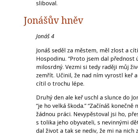
sliboval.
Jonášův hněv
Jonáš 4
Jonáš seděl za městem, měl zlost a cíti
Hospodinu. “Proto jsem dal přednost út
milosrdný. Vezmi si tedy raději můj ži
zemřít. Učinil, že nad ním vyrostl keř 
cítil o trochu lépe.
Druhý den ale keř uschl a slunce do Jon
“je ho velká škoda.” “Začínáš konečně n
žádnou práci. Nevypěstoval jsi ho, pře
s tolika jeho obyvateli, s nevinnými d
dal život a tak se nediv, že mi na nich z