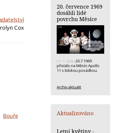
20. července 1969
dosáhli lidé
povrchu Měsíce
adatelství
arolyn Cox
20.7.1969
(17. 7. 2026)
přistálo na Měsíci Apollo
11 s lidskou posádkou.
Archiv aktualit
Aktualizováno
Bouře
Letní květiny -