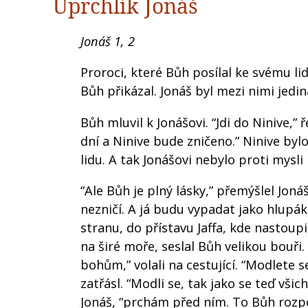
Uprchlík Jonáš
Jonáš 1, 2
Proroci, které Bůh posílal ke svému lid
Bůh přikázal. Jonáš byl mezi nimi jedin
Bůh mluvil k Jonášovi. “Jdi do Ninive,” ř
dní a Ninive bude zničeno.” Ninive byl
lidu. A tak Jonášovi nebylo proti mysli 
“Ale Bůh je plný lásky,” přemýšlel Joná
nezničí. A já budu vypadat jako hlupák
stranu, do přístavu Jaffa, kde nastoup
na širé moře, seslal Bůh velikou bouři
bohům,” volali na cestující. “Modlete s
zatřásl. “Modli se, tak jako se teď vš
Jonáš, “prchám před ním. To Bůh rozp