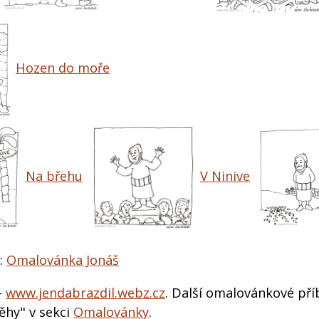
Hozen do moře
Na břehu
V Ninive
:
Omalovánka Jonáš
-
www.jendabrazdil.webz.cz
. Další omalovánkové pří
ěhy" v sekci
Omalovánky
.