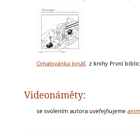
Omalovánka Jonáš
z knihy První bibli
Videonáměty:
se svolením autora uveřejňujeme
anim