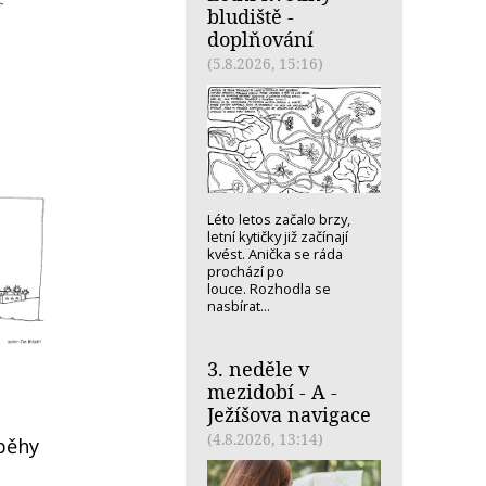
bludiště -
doplňování
(5.8.2026, 15:16)
Léto letos začalo brzy,
letní kytičky již začínají
kvést. Anička se ráda
prochází po
louce. Rozhodla se
nasbírat...
3. neděle v
mezidobí - A -
Ježíšova navigace
(4.8.2026, 13:14)
běhy