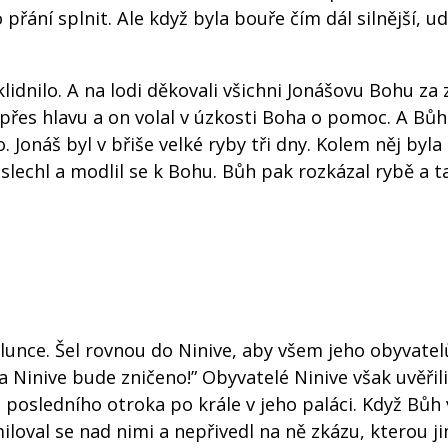
přání splnit. Ale když byla bouře čím dál silnější, ud
idnilo. A na lodi děkovali všichni Jonášovu Bohu za
y přes hlavu a on volal v úzkosti Boha o pomoc. A Bůh
. Jonáš byl v břiše velké ryby tři dny. Kolem něj byla
slechl a modlil se k Bohu. Bůh pak rozkázal rybě a t
 slunce. Šel rovnou do Ninive, aby všem jeho obyvate
í a Ninive bude zničeno!” Obyvatelé Ninive však uvěřil
d posledního otroka po krále v jeho paláci. Když Bůh v
smiloval se nad nimi a nepřivedl na ně zkázu, kterou j