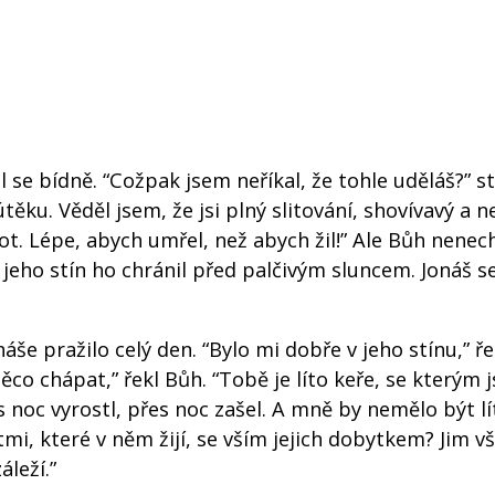
l se bídně. “Cožpak jsem neříkal, že tohle uděláš?” st
ěku. Věděl jsem, že jsi plný slitování, shovívavý a 
vot. Lépe, abych umřel, než abych žil!” Ale Bůh nenec
a jeho stín ho chránil před palčivým sluncem. Jonáš s
áše pražilo celý den. “Bylo mi dobře v jeho stínu,” ře
ěco chápat,” řekl Bůh. “Tobě je líto keře, se kterým 
s noc vyrostl, přes noc zašel. A mně by nemělo být lí
ětmi, které v něm žijí, se vším jejich dobytkem? Jim 
áleží.”