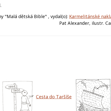
.
hy "Malá dětská Bible" , vydal(o):
Karmelitánské nakl
Pat Alexander, ilustr. C
Cesta do Taršíše