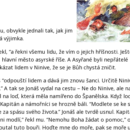
u, obvykle jednali tak, jak jim
á výjimka.
ekl, “a řekni všemu lidu, že vím o jejich hříšnosti. Ješt
o hlavní město asyrské říše. A Asyřané byli nepřátelé
kázat lidem v Ninive, že se je Bůh chystá zničit.
š “odpouští lidem a dává jim znovu šanci. Určitě Nini
.” A tak se Jonáš vydal na cestu – Ne do Ninive, ale 
il na loď, která měla namířeno do Španělska. Když lo
. Kapitán a námořníci se hrozně báli. “Modlete se ke
e za spásu svého života.” Jonáš ale tvrdě usnul. Kapi
ichni modlí,” řekl mu. “Nemohu Boha žádat o pomoc,”
outal tuto bouři. Hoďte mne do moře, pak se moře u