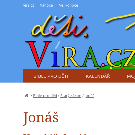
víra.cz
Vánoce
Velikonoce
BIBLE PRO DĚTI
KALENDÁŘ
MOJ
/
Bible pro děti
/
Starý zákon
/
Jonáš
Jonáš