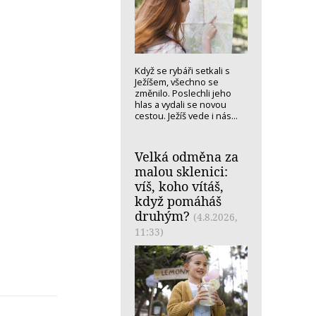
Když se rybáři setkali s
Ježíšem, všechno se
změnilo. Poslechli jeho
hlas a vydali se novou
cestou. Ježíš vede i nás...
Velká odměna za
malou sklenici:
víš, koho vítáš,
když pomáháš
druhým?
(4.8.2026,
11:33)