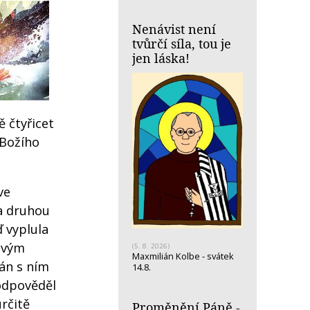
Nenávist není
tvůrčí síla, tou je
jen láska!
ě čtyřicet
 Božího
ve
na druhou
ď vyplula
 svým
(5. 8. 2026)
Maxmilián Kolbe - svátek
tán s ním
14.8.
 odpověděl
rčitě
Proměnění Páně -