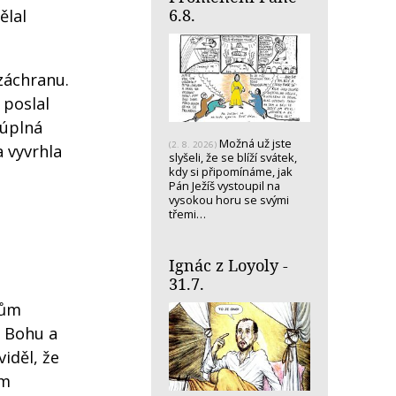
6.8.
ělal
 záchranu.
 poslal
 úplná
Možná už jste
(2. 8. 2026)
a vyvrhla
slyšeli, že se blíží svátek,
kdy si připomínáme, jak
Pán Ježíš vystoupil na
vysokou horu se svými
třemi…
Ignác z Loyoly -
31.7.
lům
i Bohu a
iděl, že
im