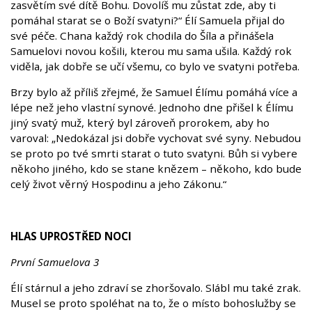
zasvětím své dítě Bohu. Dovolíš mu zůstat zde, aby ti
pomáhal starat se o Boží svatyni?“ Élí Samuela přijal do
své péče. Chana každý rok chodila do Šíla a přinášela
Samuelovi novou košili, kterou mu sama ušila. Každý rok
viděla, jak dobře se učí všemu, co bylo ve svatyni potřeba.
Brzy bylo až příliš zřejmé, že Samuel Élímu pomáhá více a
lépe než jeho vlastní synové. Jednoho dne přišel k Élímu
jiný svatý muž, který byl zároveň prorokem, aby ho
varoval: „Nedokázal jsi dobře vychovat své syny. Nebudou
se proto po tvé smrti starat o tuto svatyni. Bůh si vybere
někoho jiného, kdo se stane knězem – někoho, kdo bude
celý život věrný Hospodinu a jeho Zákonu.“
HLAS UPROSTŘED NOCI
První Samuelova 3
Élí stárnul a jeho zdraví se zhoršovalo. Slábl mu také zrak.
Musel se proto spoléhat na to, že o místo bohoslužby se