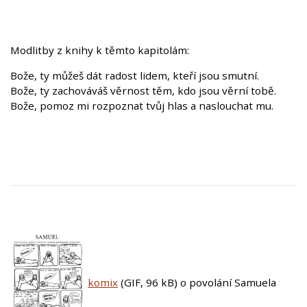
Modlitby z knihy k těmto kapitolám:
Bože, ty můžeš dát radost lidem, kteří jsou smutní.
Bože, ty zachováváš věrnost těm, kdo jsou věrní tobě.
Bože, pomoz mi rozpoznat tvůj hlas a naslouchat mu.
komix
(GIF, 96 kB)
o povolání Samuela