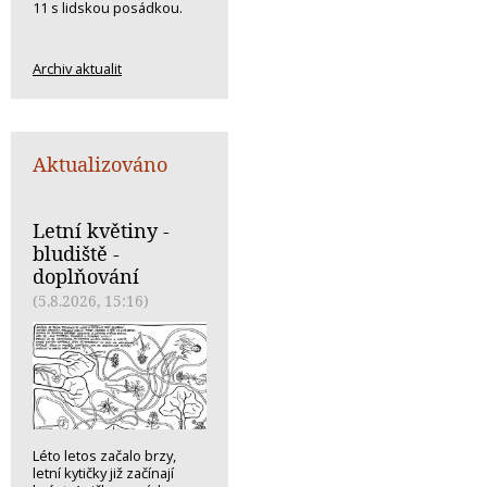
11 s lidskou posádkou.
Archiv aktualit
Aktualizováno
Letní květiny -
bludiště -
doplňování
(5.8.2026, 15:16)
Léto letos začalo brzy,
letní kytičky již začínají