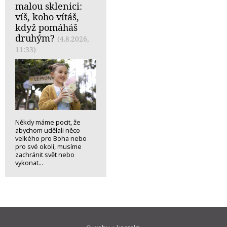
malou sklenici:
víš, koho vítáš,
když pomáháš
druhým?
(4.8.2026,
11:33)
Někdy máme pocit, že
abychom udělali něco
velkého pro Boha nebo
pro své okolí, musíme
zachránit svět nebo
vykonat...