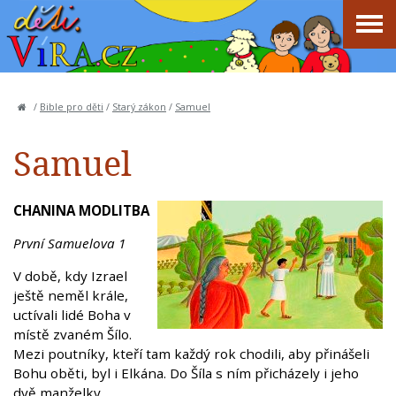
/
Bible pro děti
/
Starý zákon
/
Samuel
Samuel
CHANINA MODLITBA
První Samuelova 1
V době, kdy Izrael
ještě neměl krále,
uctívali lidé Boha v
místě zvaném Šílo.
Mezi poutníky, kteří tam každý rok chodili, aby přinášeli
Bohu oběti, byl i Elkána. Do Šíla s ním přicházely i jeho
dvě manželky.