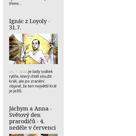
třemi…
Ignác z Loyoly -
31.7.
Je tady svátek
(26. 7. 2026)
rytíře, který chtěl sloužit
králi, ale po zranění
objevil, že ten největší Král
je Ježíš.
Jáchym a Anna -
Světový den
prarodičů - 4.
neděle v červenci