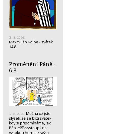
(5. 8. 2026)
Maxmilián Kolbe - svátek
14.8.
Proměnění Páně -
6.8.
Možná už jste
(2. 8. 2026)
slyšeli, že se blíží svátek,
kdy si připomínáme, jak
Pán Ježíš vystoupil na
vysokou horu se svými