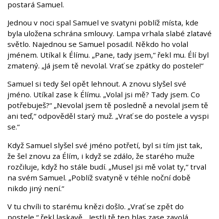
postará Samuel.
Jednou v noci spal Samuel ve svatyni poblíž místa, kde
byla uložena schrána smlouvy. Lampa vrhala slabé zlatavé
světlo. Najednou se Samuel posadil. Někdo ho volal
jménem. Utíkal k Élímu. „Pane, tady jsem,“ řekl mu. Élí byl
zmatený. „Já jsem tě nevolal. Vrať se zpátky do postele!“
Samuel si tedy šel opět lehnout. A znovu slyšel své
jméno. Utíkal zase k Élímu. „Volal jsi mě? Tady jsem. Co
potřebuješ?“ „Nevolal jsem tě posledně a nevolal jsem tě
ani teď,“ odpověděl starý muž. „Vrať se do postele a vyspi
se.“
Když Samuel slyšel své jméno potřetí, byl si tím jist tak,
že šel znovu za Élím, i když se zdálo, že starého muže
rozčiluje, když ho stále budí. „Musel jsi mě volat ty,“ trval
na svém Samuel. „Poblíž svatyně v téhle noční době
nikdo jiný není.“
V tu chvíli to starému knězi došlo. „Vrať se zpět do
postele,“ řekl laskavě. „Jestli tě ten hlas zase zavolá,