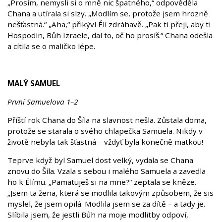
„Prosím, nemysli si o mně nic špatného,“ odpověděla
Chana a utírala si slzy. „Modlím se, protože jsem hrozně
nešťastná.“ „Aha,“ přikývl Élí zdráhavě. „Pak ti přeji, aby ti
Hospodin, Bůh Izraele, dal to, oč ho prosíš.“ Chana odešla
a cítila se o maličko lépe.
MALÝ SAMUEL
První Samuelova 1–2
Příští rok Chana do Šíla na slavnost nešla. Zůstala doma,
protože se starala o svého chlapečka Samuela. Nikdy v
životě nebyla tak šťastná – vždyť byla konečně matkou!
Teprve když byl Samuel dost velký, vydala se Chana
znovu do Šíla. Vzala s sebou i malého Samuela a zavedla
ho k Élímu. „Pamatuješ si na mne?“ zeptala se kněze.
„Jsem ta žena, která se modlila takovým způsobem, že sis
myslel, že jsem opilá. Modlila jsem se za dítě – a tady je.
Slíbila jsem, že jestli Bůh na moje modlitby odpoví,