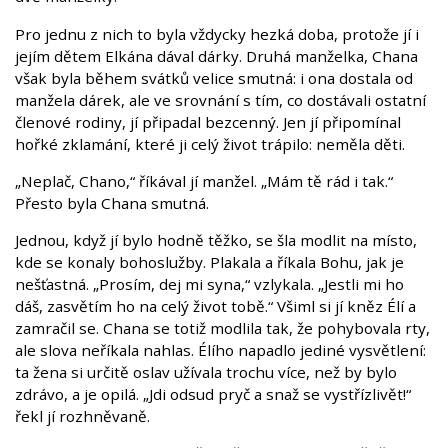
Pro jednu z nich to byla vždycky hezká doba, protože jí i
jejím dětem Elkána dával dárky. Druhá manželka, Chana
však byla během svátků velice smutná: i ona dostala od
manžela dárek, ale ve srovnání s tím, co dostávali ostatní
členové rodiny, jí připadal bezcenný. Jen jí připomínal
hořké zklamání, které ji celý život trápilo: neměla děti.
„Neplač, Chano,“ říkával jí manžel. „Mám tě rád i tak.“
Přesto byla Chana smutná.
Jednou, když jí bylo hodně těžko, se šla modlit na místo,
kde se konaly bohoslužby. Plakala a říkala Bohu, jak je
nešťastná. „Prosím, dej mi syna,“ vzlykala. „Jestli mi ho
dáš, zasvětím ho na celý život tobě.“ Všiml si jí kněz Élí a
zamračil se. Chana se totiž modlila tak, že pohybovala rty,
ale slova neříkala nahlas. Élího napadlo jediné vysvětlení:
ta žena si určitě oslav užívala trochu více, než by bylo
zdrávo, a je opilá. „Jdi odsud pryč a snaž se vystřízlivět!“
řekl jí rozhněvaně.