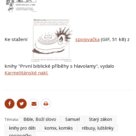
Ke stažení
spojovačka
(GIF, 51 kB)
z
knihy "První biblické příběhy s hlavolamy", vydalo
Karmelitánské nakl.
Bible, Boží slovo
Samuel
Starý zákon
Témata:
knihy pro děti
komix, komiks
rébusy, luštěnky
spojovačky