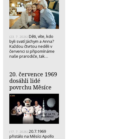
Děti, víte, kdo
(23. 7. 2026)
byli svatí Jáchym a Anna?
Každou čtvrtou neděli v
červenci si připomínáme
naše prarodiče, tak…
20. července 1969
dosáhli lidé
povrchu Měsíce
20.7.1969
(17. 7. 2026)
přistálo na Měsíci Apollo