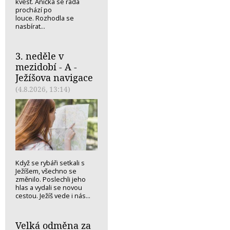
kvést. Anička se ráda
prochází po
louce. Rozhodla se
nasbírat...
3. neděle v
mezidobí - A -
Ježíšova navigace
(4.8.2026, 13:14)
Když se rybáři setkali s
Ježíšem, všechno se
změnilo. Poslechli jeho
hlas a vydali se novou
cestou. Ježíš vede i nás...
Velká odměna za