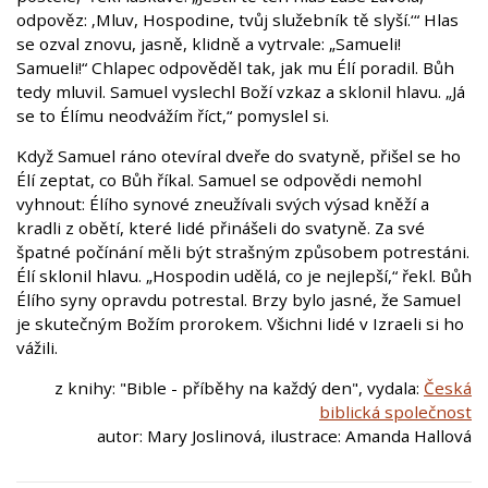
odpověz: ‚Mluv, Hospodine, tvůj služebník tě slyší.‘“ Hlas
se ozval znovu, jasně, klidně a vytrvale: „Samueli!
Samueli!“ Chlapec odpověděl tak, jak mu Élí poradil. Bůh
tedy mluvil. Samuel vyslechl Boží vzkaz a sklonil hlavu. „Já
se to Élímu neodvážím říct,“ pomyslel si.
Když Samuel ráno otevíral dveře do svatyně, přišel se ho
Élí zeptat, co Bůh říkal. Samuel se odpovědi nemohl
vyhnout: Élího synové zneužívali svých výsad kněží a
kradli z obětí, které lidé přinášeli do svatyně. Za své
špatné počínání měli být strašným způsobem potrestáni.
Élí sklonil hlavu. „Hospodin udělá, co je nejlepší,“ řekl. Bůh
Élího syny opravdu potrestal. Brzy bylo jasné, že Samuel
je skutečným Božím prorokem. Všichni lidé v Izraeli si ho
vážili.
z knihy: "Bible - příběhy na každý den", vydala:
Česká
biblická společnost
autor: Mary Joslinová, ilustrace: Amanda Hallová