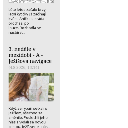
Léto letos začalo brzy,
letní kytičky již začínají
kvést. Anička se ráda
prochází po
louce. Rozhodla se
nasbírat...
3. neděle v
mezidobí - A -
Ježíšova navigace
(4.8.2026, 13:14)
Když se rybáři setkali s
Ježíšem, všechno se
změnilo. Poslechli jeho
hlas a vydali se novou
cestou. Ježíš vede i nás...