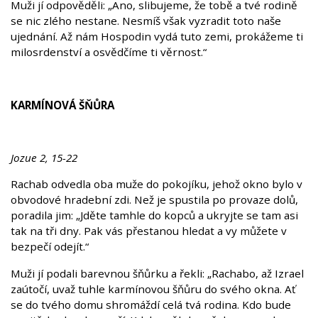
Muži jí odpověděli: „Ano, slibujeme, že tobě a tvé rodině
se nic zlého nestane. Nesmíš však vyzradit toto naše
ujednání. Až nám Hospodin vydá tuto zemi, prokážeme ti
milosrdenství a osvědčíme ti věrnost.“
KARMÍNOVÁ ŠŇŮRA
Jozue 2, 15-22
Rachab odvedla oba muže do pokojíku, jehož okno bylo v
obvodové hradební zdi. Než je spustila po provaze dolů,
poradila jim: „Jděte tamhle do kopců a ukryjte se tam asi
tak na tři dny. Pak vás přestanou hledat a vy můžete v
bezpečí odejít.“
Muži jí podali barevnou šňůrku a řekli: „Rachabo, až Izrael
zaútočí, uvaž tuhle karmínovou šňůru do svého okna. Ať
se do tvého domu shromáždí celá tvá rodina. Kdo bude