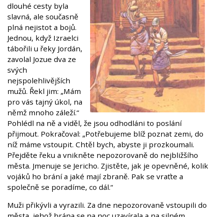
dlouhé cesty byla
slavná, ale současně
plná nejistot a bojů.
Jednou, když Izraelci
tábořili u řeky Jordán,
zavolal Jozue dva ze
svých
nejspolehlivějších
mužů. Řekl jim: „Mám
pro vás tajný úkol, na
němž mnoho záleží.“
Pohlédl na ně a viděl, že jsou odhodláni to poslání
přijmout. Pokračoval: „Potřebujeme blíž poznat zemi, do
níž máme vstoupit. Chtěl bych, abyste ji prozkoumali.
Přejděte řeku a vnikněte nepozorovaně do nejbližšího
města. Jmenuje se Jericho. Zjistěte, jak je opevněné, kolik
vojáků ho brání a jaké mají zbraně. Pak se vraťte a
společně se poradíme, co dál.“
Muži přikývli a vyrazili. Za dne nepozorovaně vstoupili do
města, jehož brána se na noc uzavírala a na silném