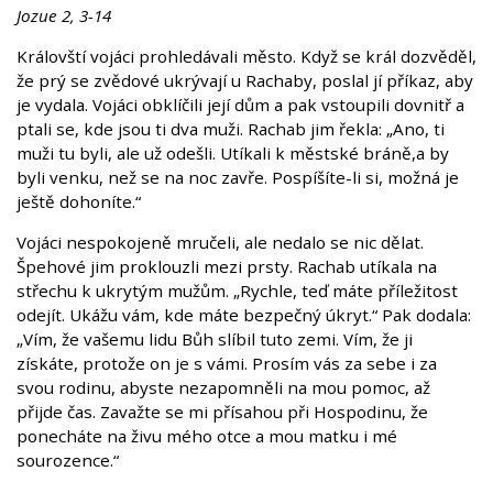
Jozue 2, 3-14
Královští vojáci prohledávali město. Když se král dozvěděl,
že prý se zvědové ukrývají u Rachaby, poslal jí příkaz, aby
je vydala. Vojáci obklíčili její dům a pak vstoupili dovnitř a
ptali se, kde jsou ti dva muži. Rachab jim řekla: „Ano, ti
muži tu byli, ale už odešli. Utíkali k městské bráně,a by
byli venku, než se na noc zavře. Pospíšíte-li si, možná je
ještě dohoníte.“
Vojáci nespokojeně mručeli, ale nedalo se nic dělat.
Špehové jim proklouzli mezi prsty. Rachab utíkala na
střechu k ukrytým mužům. „Rychle, teď máte příležitost
odejít. Ukážu vám, kde máte bezpečný úkryt.“ Pak dodala:
„Vím, že vašemu lidu Bůh slíbil tuto zemi. Vím, že ji
získáte, protože on je s vámi. Prosím vás za sebe i za
svou rodinu, abyste nezapomněli na mou pomoc, až
přijde čas. Zavažte se mi přísahou při Hospodinu, že
ponecháte na živu mého otce a mou matku i mé
sourozence.“