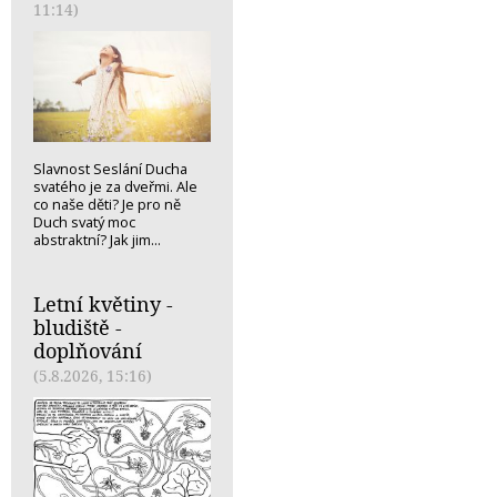
11:14)
Slavnost Seslání Ducha
svatého je za dveřmi. Ale
co naše děti? Je pro ně
Duch svatý moc
abstraktní? Jak jim...
Letní květiny -
bludiště -
doplňování
(5.8.2026, 15:16)