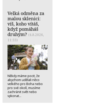
Velká odměna za
malou sklenici:
víš, koho vítáš,
když pomáháš
druhým?
(4.8.2026,
11:33)
Někdy máme pocit, že
abychom udělali něco
velkého pro Boha nebo
pro své okolí, musíme
zachránit svět nebo
vykonat...