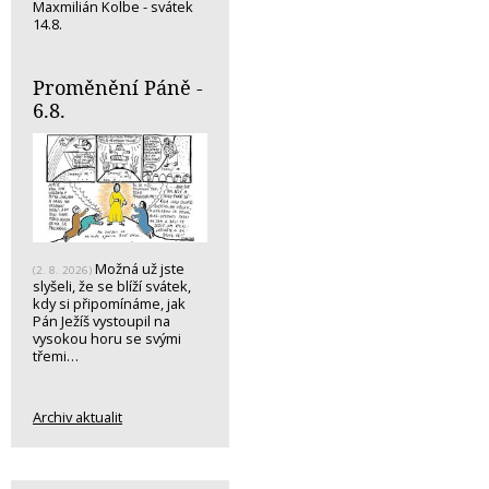
Maxmilián Kolbe - svátek
14.8.
Proměnění Páně -
6.8.
Možná už jste
(2. 8. 2026)
slyšeli, že se blíží svátek,
kdy si připomínáme, jak
Pán Ježíš vystoupil na
vysokou horu se svými
třemi…
Archiv aktualit