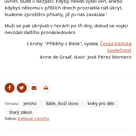
uvnitř, bude v bezpečí. Kdyby někdo vyšel ven, anebo
kdybys někomu v příštích dnech prozradila náš úkryt,
budeme zproštěni přísahy, jíž jsi nás zavázala.“
Muži se pak ukrývali v horách po tři dny, dokud se vojáci
nevzdali dalšího pronásledování.
z knihy: "Příběhy z Bible", vydala:
Česká biblická
společnost
Anne de Graaf, ilustr. José Pérez Montero
Jericho
Bible, Boží slovo
knihy pro děti
Témata:
Starý zákon
Sekce:
Zvědové v Jerichu