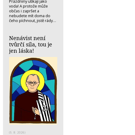
Prázdniny utíkají jako
voda! A protože může
občas i zapršet a
nebudete mít doma do
čeho píchnout, jistě rády…
Nenávist není
tvůrčí síla, tou je
jen láska!
(5. 8. 2026)