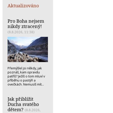
Aktualizováno
Pro Boha nejsem
nikdy ztracený!
(8.8.2026, 11:38)
Přemýšlel jsi někdy, jak
poznáš, kam opravdu
patříš? Ježíš o tom mluví v
příběhu o pastýři a
ovečkách. Nemusíš mít...
Jak přiblížit
Ducha svatého
dětem?
(8.8.2026,