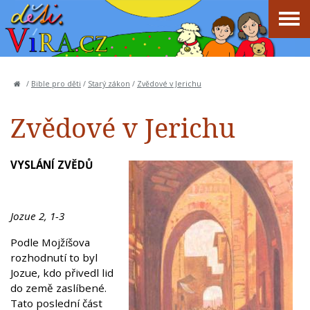
/
Bible pro děti
/
Starý zákon
/
Zvědové v Jerichu
Zvědové v Jerichu
VYSLÁNÍ ZVĚDŮ
Jozue 2, 1-3
Podle Mojžíšova
rozhodnutí to byl
Jozue, kdo přivedl lid
do země zaslíbené.
Tato poslední část