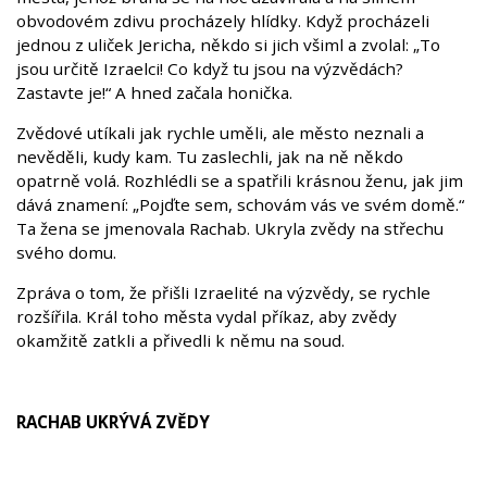
obvodovém zdivu procházely hlídky. Když procházeli
jednou z uliček Jericha, někdo si jich všiml a zvolal: „To
jsou určitě Izraelci! Co když tu jsou na výzvědách?
Zastavte je!“ A hned začala honička.
Zvědové utíkali jak rychle uměli, ale město neznali a
nevěděli, kudy kam. Tu zaslechli, jak na ně někdo
opatrně volá. Rozhlédli se a spatřili krásnou ženu, jak jim
dává znamení: „Pojďte sem, schovám vás ve svém domě.“
Ta žena se jmenovala Rachab. Ukryla zvědy na střechu
svého domu.
Zpráva o tom, že přišli Izraelité na výzvědy, se rychle
rozšířila. Král toho města vydal příkaz, aby zvědy
okamžitě zatkli a přivedli k němu na soud.
RACHAB UKRÝVÁ ZVĚDY