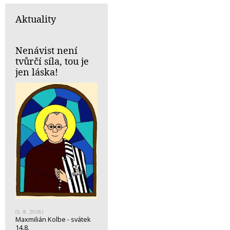
Aktuality
Nenávist není
tvůrčí síla, tou je
jen láska!
(5. 8. 2026)
Maxmilián Kolbe - svátek
14.8.