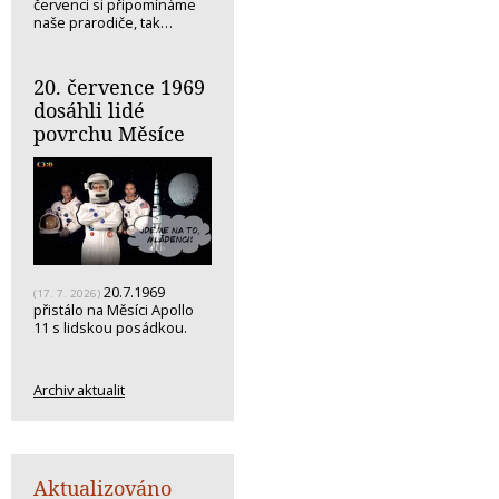
červenci si připomínáme
naše prarodiče, tak…
20. července 1969
dosáhli lidé
povrchu Měsíce
20.7.1969
(17. 7. 2026)
přistálo na Měsíci Apollo
11 s lidskou posádkou.
Archiv aktualit
Aktualizováno