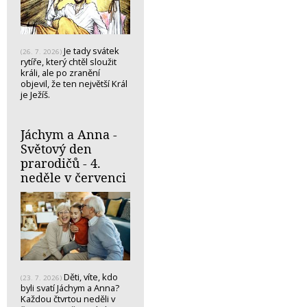
Je tady svátek
(26. 7. 2026)
rytíře, který chtěl sloužit
králi, ale po zranění
objevil, že ten největší Král
je Ježíš.
Jáchym a Anna -
Světový den
prarodičů - 4.
neděle v červenci
Děti, víte, kdo
(23. 7. 2026)
byli svatí Jáchym a Anna?
Každou čtvrtou neděli v