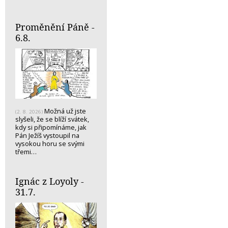
Proměnění Páně -
6.8.
Možná už jste
(2. 8. 2026)
slyšeli, že se blíží svátek,
kdy si připomínáme, jak
Pán Ježíš vystoupil na
vysokou horu se svými
třemi…
Ignác z Loyoly -
31.7.