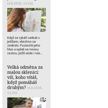
(4.8.2026, 13:14)
Když se rybáři setkali s
Ježíšem, všechno se
změnilo. Poslechli jeho
hlas a vydali se novou
cestou. Ježíš vede i nás...
Velká odměna za
malou sklenici:
víš, koho vítáš,
když pomáháš
druhým?
(4.8.2026,
11:33)