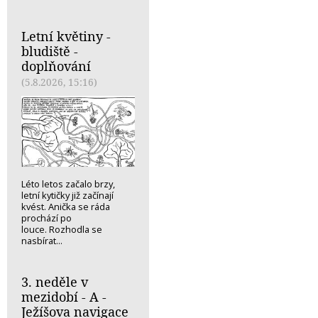
Letní květiny -
bludiště -
doplňování
(5.8.2026, 15:16)
Léto letos začalo brzy,
letní kytičky již začínají
kvést. Anička se ráda
prochází po
louce. Rozhodla se
nasbírat...
3. neděle v
mezidobí - A -
Ježíšova navigace