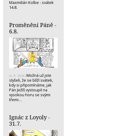
Maxmilián Kolbe - svátek
14.8.
Proměnění Páně -
6.8.
Možná už jste
(2. 8. 2026)
slyšeli, že se blíží svátek,
kdy si připomínáme, jak
Pán Ježíš vystoupil na
vysokou horu se svými
třemi…
Ignác z Loyoly -
31.7.