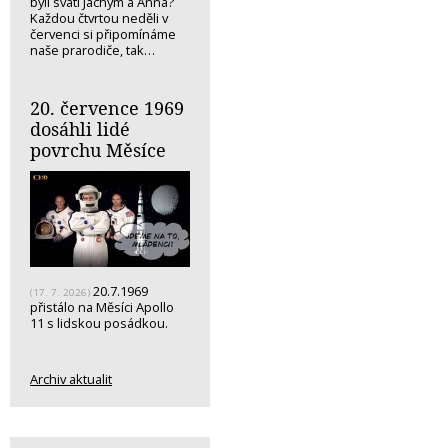
byli svatí Jáchym a Anna?
Každou čtvrtou neděli v
červenci si připomínáme
naše prarodiče, tak…
20. července 1969
dosáhli lidé
povrchu Měsíce
20.7.1969
(17. 7. 2026)
přistálo na Měsíci Apollo
11 s lidskou posádkou.
Archiv aktualit