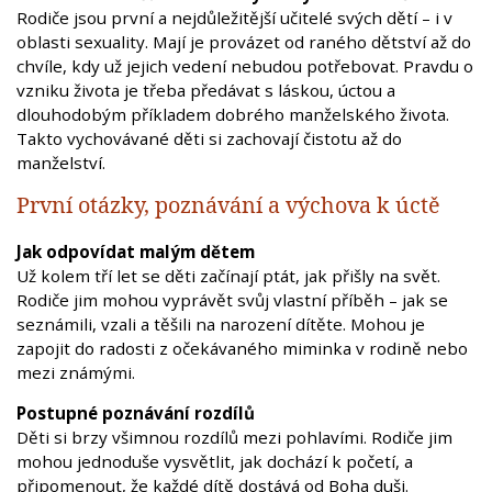
Rodiče jsou první a nejdůležitější učitelé svých dětí – i v
oblasti sexuality. Mají je provázet od raného dětství až do
chvíle, kdy už jejich vedení nebudou potřebovat. Pravdu o
vzniku života je třeba předávat s láskou, úctou a
dlouhodobým příkladem dobrého manželského života.
Takto vychovávané děti si zachovají čistotu až do
manželství.
První otázky, poznávání a výchova k úctě
Jak odpovídat malým dětem
Už kolem tří let se děti začínají ptát, jak přišly na svět.
Rodiče jim mohou vyprávět svůj vlastní příběh – jak se
seznámili, vzali a těšili na narození dítěte. Mohou je
zapojit do radosti z očekávaného miminka v rodině nebo
mezi známými.
Postupné poznávání rozdílů
Děti si brzy všimnou rozdílů mezi pohlavími. Rodiče jim
mohou jednoduše vysvětlit, jak dochází k početí, a
připomenout, že každé dítě dostává od Boha duši.