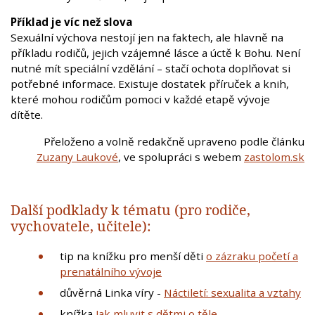
Příklad je víc než slova
Sexuální výchova nestojí jen na faktech, ale hlavně na
příkladu rodičů, jejich vzájemné lásce a úctě k Bohu. Není
nutné mít speciální vzdělání – stačí ochota doplňovat si
potřebné informace. Existuje dostatek příruček a knih,
které mohou rodičům pomoci v každé etapě vývoje
dítěte.
Přeloženo a volně redakčně upraveno podle článku
Zuzany Laukové
, ve spolupráci s webem
zastolom.sk
Další podklady k tématu (pro rodiče,
vychovatele, učitele):
tip na knížku pro menší děti
o zázraku početí a
prenatálního vývoje
důvěrná Linka víry -
Náctiletí: sexualita a vztahy
knížka
Jak mluvit s dětmi o těle