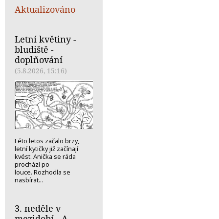
Aktualizováno
Letní květiny -
bludiště -
doplňování
(5.8.2026, 15:16)
Léto letos začalo brzy,
letní kytičky již začínají
kvést. Anička se ráda
prochází po
louce. Rozhodla se
nasbírat...
3. neděle v
mezidobí - A -