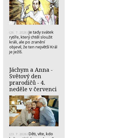
Je tady svátek
(26. 7. 2026)
rytíře, který chtěl sloužit
králi, ale po zranění
objevil, že ten největší Král
je Ježíš.
Jáchym a Anna -
Světový den
prarodičů - 4.
neděle v červenci
Děti, víte, kdo
(23. 7. 2026)