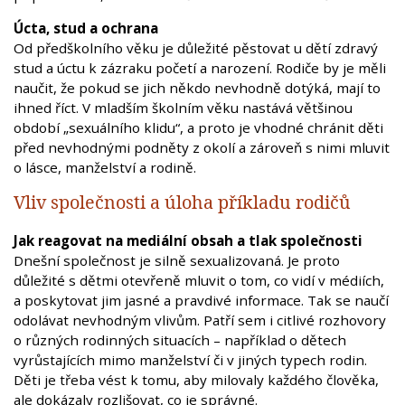
Úcta, stud a ochrana
Od předškolního věku je důležité pěstovat u dětí zdravý
stud a úctu k zázraku početí a narození. Rodiče by je měli
naučit, že pokud se jich někdo nevhodně dotýká, mají to
ihned říct. V mladším školním věku nastává většinou
období „sexuálního klidu“, a proto je vhodné chránit děti
před nevhodnými podněty z okolí a zároveň s nimi mluvit
o lásce, manželství a rodině.
Vliv společnosti a úloha příkladu rodičů
Jak reagovat na mediální obsah a tlak společnosti
Dnešní společnost je silně sexualizovaná. Je proto
důležité s dětmi otevřeně mluvit o tom, co vidí v médiích,
a poskytovat jim jasné a pravdivé informace. Tak se naučí
odolávat nevhodným vlivům. Patří sem i citlivé rozhovory
o různých rodinných situacích – například o dětech
vyrůstajících mimo manželství či v jiných typech rodin.
Děti je třeba vést k tomu, aby milovaly každého člověka,
ale dokázaly rozlišovat, co je správné.