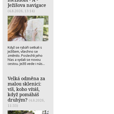
Ježíšova navigace
(4.8.2026, 13:14)
Když se rybáři setkali s
Ježíšem, všechno se
změnilo. Poslechli jeho
hlas a vydali se novou
cestou. Ježíš vede i nás...
Velká odměna za
malou sklenici:
víš, koho vítáš,
když pomáháš
druhým?
(4.8.2026,
11:33)