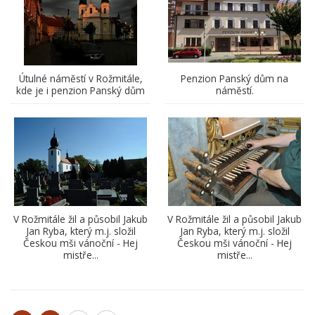
Útulné náměstí v Rožmitále,
Penzion Panský dům na
kde je i penzion Panský dům
náměstí.
V Rožmitále žil a působil Jakub
V Rožmitále žil a působil Jakub
Jan Ryba, který m.j. složil
Jan Ryba, který m.j. složil
Českou mši vánoční - Hej
Českou mši vánoční - Hej
mistře...
mistře...