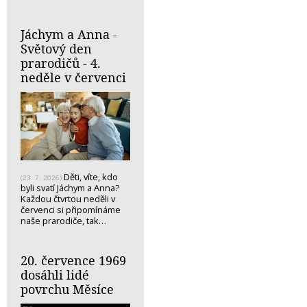
Jáchym a Anna -
Světový den
prarodičů - 4.
neděle v červenci
Děti, víte, kdo
(23. 7. 2026)
byli svatí Jáchym a Anna?
Každou čtvrtou neděli v
červenci si připomínáme
naše prarodiče, tak…
20. července 1969
dosáhli lidé
povrchu Měsíce