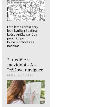
Léto letos začalo brzy,
letní kytičky již začínají
kvést. Anička se ráda
prochází po
louce. Rozhodla se
nasbírat...
3. neděle v
mezidobí - A -
Ježíšova navigace
(4.8.2026, 13:14)