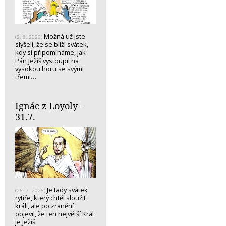
Možná už jste
(2. 8. 2026)
slyšeli, že se blíží svátek,
kdy si připomínáme, jak
Pán Ježíš vystoupil na
vysokou horu se svými
třemi…
Ignác z Loyoly -
31.7.
Je tady svátek
(26. 7. 2026)
rytíře, který chtěl sloužit
králi, ale po zranění
objevil, že ten největší Král
je Ježíš.