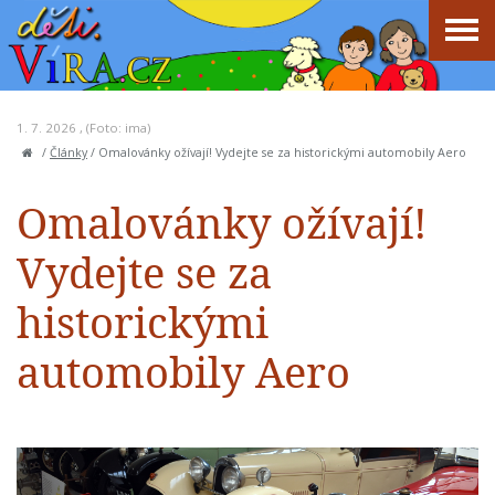
1. 7. 2026 , (Foto: ima)
/
Články
/
Omalovánky ožívají! Vydejte se za historickými automobily Aero
Omalovánky ožívají!
Vydejte se za
historickými
automobily Aero