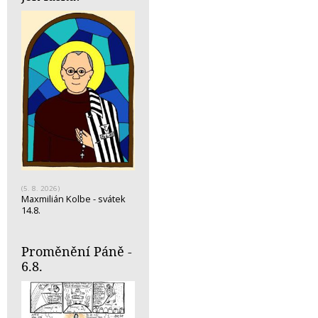
(5. 8. 2026)
Maxmilián Kolbe - svátek
14.8.
Proměnění Páně -
6.8.