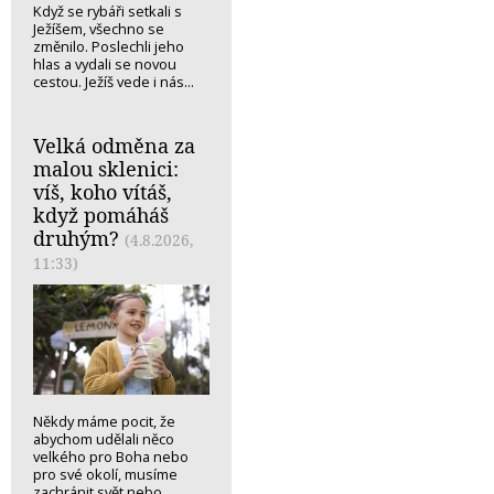
Když se rybáři setkali s
Ježíšem, všechno se
změnilo. Poslechli jeho
hlas a vydali se novou
cestou. Ježíš vede i nás...
Velká odměna za
malou sklenici:
víš, koho vítáš,
když pomáháš
druhým?
(4.8.2026,
11:33)
Někdy máme pocit, že
abychom udělali něco
velkého pro Boha nebo
pro své okolí, musíme
zachránit svět nebo