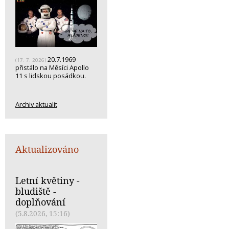
20.7.1969
(17. 7. 2026)
přistálo na Měsíci Apollo
11 s lidskou posádkou.
Archiv aktualit
Aktualizováno
Letní květiny -
bludiště -
doplňování
(5.8.2026, 15:16)