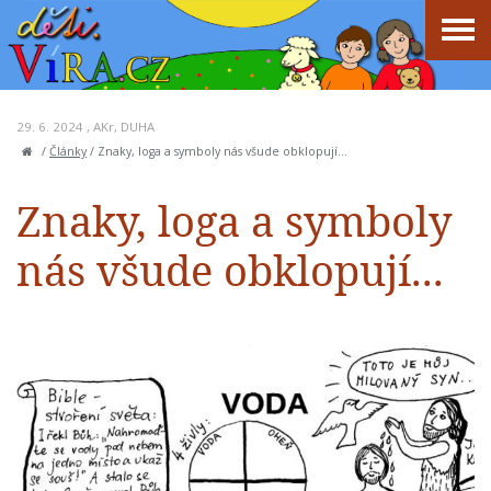
29. 6. 2024 ,
AKr
,
DUHA
/
Články
/
Znaky, loga a symboly nás všude obklopují...
Znaky, loga a symboly
nás všude obklopují...