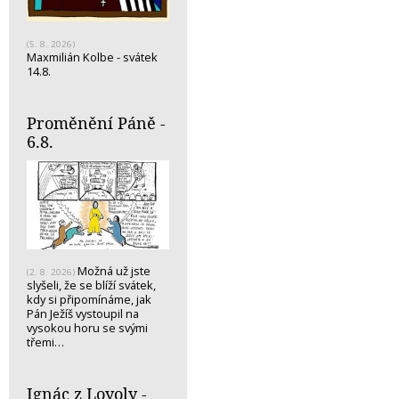
(5. 8. 2026)
Maxmilián Kolbe - svátek
14.8.
Proměnění Páně -
6.8.
Možná už jste
(2. 8. 2026)
slyšeli, že se blíží svátek,
kdy si připomínáme, jak
Pán Ježíš vystoupil na
vysokou horu se svými
třemi…
Ignác z Loyoly -