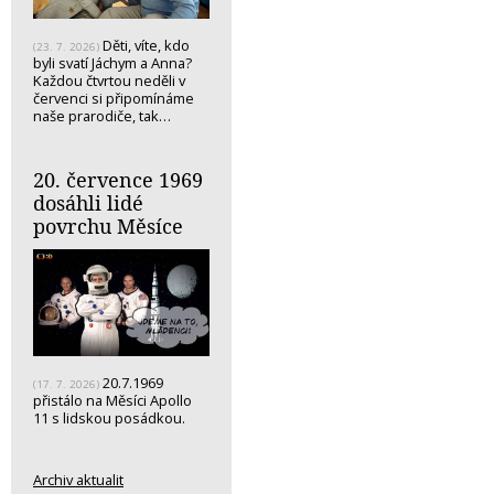
Děti, víte, kdo
(23. 7. 2026)
byli svatí Jáchym a Anna?
Každou čtvrtou neděli v
červenci si připomínáme
naše prarodiče, tak…
20. července 1969
dosáhli lidé
povrchu Měsíce
20.7.1969
(17. 7. 2026)
přistálo na Měsíci Apollo
11 s lidskou posádkou.
Archiv aktualit