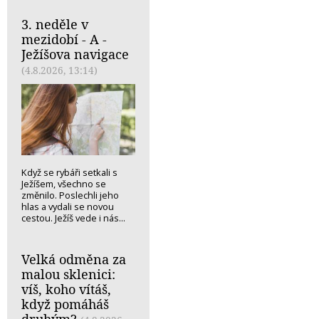
3. neděle v
mezidobí - A -
Ježíšova navigace
(4.8.2026, 13:14)
Když se rybáři setkali s
Ježíšem, všechno se
změnilo. Poslechli jeho
hlas a vydali se novou
cestou. Ježíš vede i nás...
Velká odměna za
malou sklenici:
víš, koho vítáš,
když pomáháš
druhým?