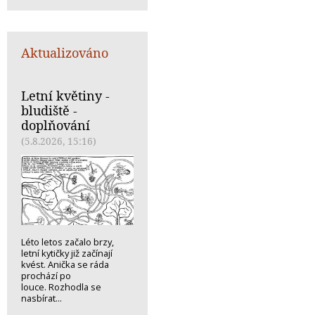
Aktualizováno
Letní květiny -
bludiště -
doplňování
(5.8.2026, 15:16)
Léto letos začalo brzy,
letní kytičky již začínají
kvést. Anička se ráda
prochází po
louce. Rozhodla se
nasbírat...