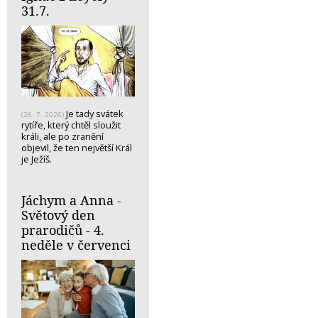
31.7.
Je tady svátek
(26. 7. 2026)
rytíře, který chtěl sloužit
králi, ale po zranění
objevil, že ten největší Král
je Ježíš.
Jáchym a Anna -
Světový den
prarodičů - 4.
neděle v červenci