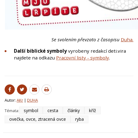
Se svolením převzato z časopisu
Duha.
Další biblické symboly
vyrobeny redakcí deti.vira
najdete na odkazu
Pracovní listy - symboly
.
Autor:
AKr
|
DUHA
symbol
cesta
články
kříž
Témata:
ovečka, ovce, ztracená ovce
ryba