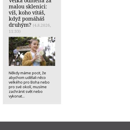
Velká odměna za
malou sklenici:
víš, koho vítáš,
když pomáháš
druhým?
(4.8.2026,
11:33)
Někdy máme pocit, že
abychom udělali něco
velkého pro Boha nebo
pro své okolí, musíme
zachránit svět nebo
vykonat...