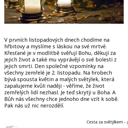
V prvních listopadových dnech chodíme na
hřbitovy a myslíme s láskou na své mrtvé.
Křesťané je v modlitbě svěřují Bohu, děkují za
jejich život a také mu vyprávějí o své bolesti z
jejich smrti. Den společné vzpomínky na
všechny zemřelé je 2. listopadu. Na hrobech
bývá spousta květin a malých světýlek, která
zapalujeme kvůli naději - věříme, že život
zemřelých lidí nezhasl. Je teď skrytý u Boha. A
Bůh nás všechny chce jednoho dne vzít k sobě.
Pak nás už nic nerozdělí.
Cesta za světýlkem -