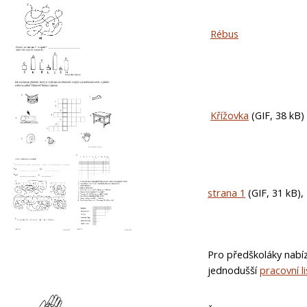
Rébus
Křížovka
(GIF, 38 kB)
strana 1
(GIF, 31 kB)
Pro předškoláky nabí
jednodušší
pracovní li