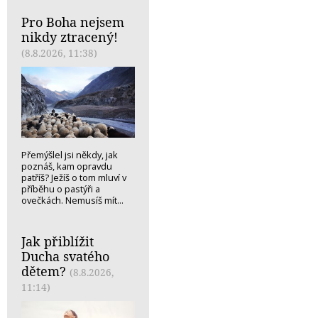
Pro Boha nejsem
nikdy ztracený!
(8.8.2026, 11:38)
Přemýšlel jsi někdy, jak
poznáš, kam opravdu
patříš? Ježíš o tom mluví v
příběhu o pastýři a
ovečkách. Nemusíš mít...
Jak přiblížit
Ducha svatého
dětem?
(8.8.2026,
11:14)