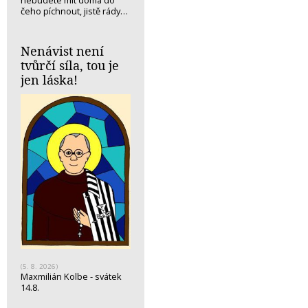
čeho píchnout, jistě rády…
Nenávist není
tvůrčí síla, tou je
jen láska!
(5. 8. 2026)
Maxmilián Kolbe - svátek
14.8.