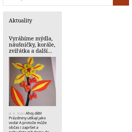
Aktuality
Vyrábíme mýdla,
náušničky, korále,
zvířátka a další...
Ahoj děti!
(8. 8. 2026)
Prázdniny utíkají jako
voda! A protože může
občas i zapršet a
nebudete mít doma do