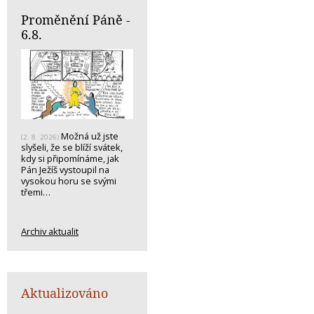
Proměnění Páně -
6.8.
Možná už jste
(2. 8. 2026)
slyšeli, že se blíží svátek,
kdy si připomínáme, jak
Pán Ježíš vystoupil na
vysokou horu se svými
třemi…
Archiv aktualit
Aktualizováno