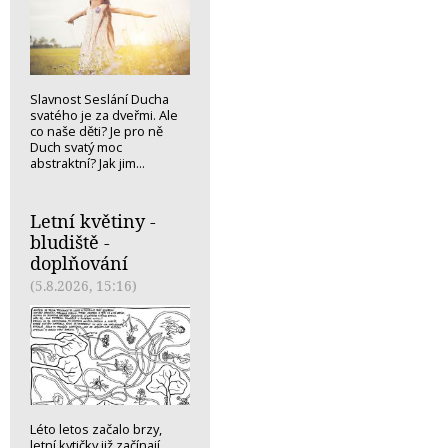
Slavnost Seslání Ducha
svatého je za dveřmi. Ale
co naše děti? Je pro ně
Duch svatý moc
abstraktní? Jak jim...
Letní květiny -
bludiště -
doplňování
(5.8.2026, 15:16)
Léto letos začalo brzy,
letní kytičky již začínají