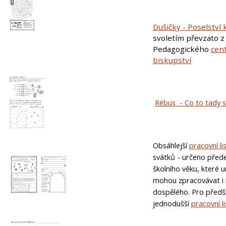
Dušičky - Poselství
svoletím převzato
z
Pedagogického
cen
biskupství
Rébus - Co to tady sv
Obsáhlejší
pracovní li
svátků - určeno před
školního věku, které um
mohou zpracovávat i m
dospělého. Pro předš
jednodušší
pracovní li