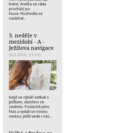
kvést. Anička se ráda
prochází po
louce. Rozhodla se
nasbírat...
3. neděle v
mezidobí - A -
Ježíšova navigace
(4.8.2026, 13:14)
Když se rybáři setkali s
Ježíšem, všechno se
změnilo. Poslechli jeho
hlas a vydali se novou
cestou. Ježíš vede i nás...