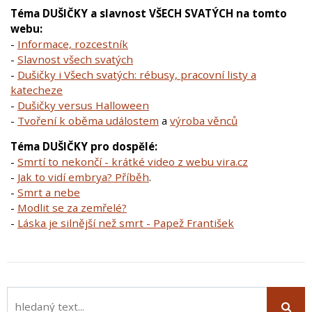
Téma DUŠIČKY a slavnost VŠECH SVATÝCH na tomto
webu:
-
Informace, rozcestník
-
Slavnost všech svatých
-
Dušičky i Všech svatých: rébusy, pracovní listy a
katecheze
-
Dušičky versus Halloween
-
Tvoření k oběma událostem
a
výroba věnců
Téma DUŠIČKY pro dospělé:
-
Smrtí to nekončí - krátké video z webu vira.cz
-
Jak to vidí embrya? Příběh
.
-
Smrt a nebe
-
Modlit se za zemřelé?
-
Láska je silnější než smrt - Papež František