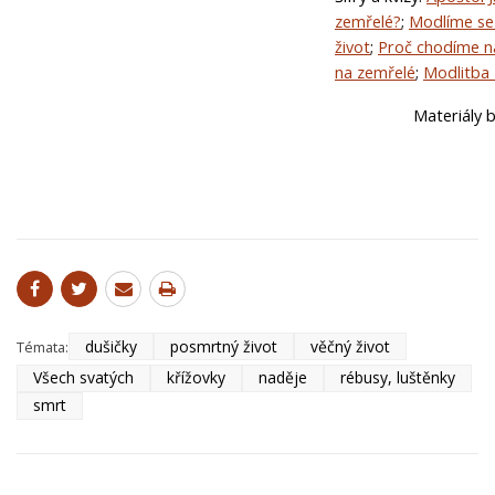
zemřelé?
;
Modlíme se
život
;
Proč chodíme n
na zemřelé
;
Modlitba 
Materiály b
dušičky
posmrtný život
věčný život
Témata:
Všech svatých
křížovky
naděje
rébusy, luštěnky
smrt