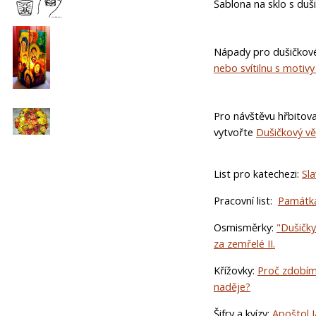
Šablona na sklo s du
Nápady pro dušičkové
nebo svítilnu s motivy
Pro návštěvu hřbitov
vytvořte
Dušičkový vě
List pro katechezi:
Sl
Pracovní list:
Památka
Osmisměrky:
"Dušičky
za zemřelé II.
Křížovky:
Proč zdobím
naděje?
Šifry a kvízy:
Apoštol J