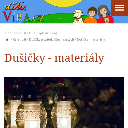
1. 11. 2022 , (Foto: Unsplash.com)
/
Kalendář
/
Dušičky a svátek Všech svatých
/
Dušičky - materiály
Dušičky - materiály