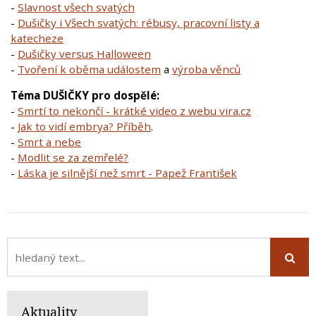
-
Slavnost všech svatých
-
Dušičky i Všech svatých: rébusy, pracovní listy a
katecheze
-
Dušičky versus Halloween
-
Tvoření k oběma událostem
a
výroba věnců
Téma DUŠIČKY pro dospělé:
-
Smrtí to nekončí - krátké video z webu vira.cz
-
Jak to vidí embrya? Příběh
.
-
Smrt a nebe
-
Modlit se za zemřelé?
-
Láska je silnější než smrt - Papež František
Aktuality