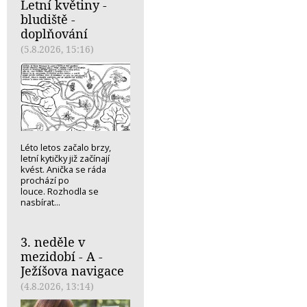
Letní květiny -
bludiště -
doplňování
(5.8.2026, 15:16)
Léto letos začalo brzy,
letní kytičky již začínají
kvést. Anička se ráda
prochází po
louce. Rozhodla se
nasbírat...
3. neděle v
mezidobí - A -
Ježíšova navigace
(4.8.2026, 13:14)