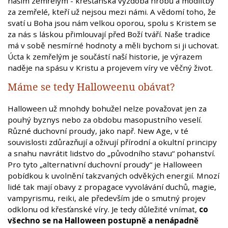
našim zemřelým - křesťanská výzdoba hrobů a modlitby
za zemřelé, kteří už nejsou mezi námi. A vědomí toho, že
svatí u Boha jsou nám velkou oporou, spolu s Kristem se
za nás s láskou přimlouvají před Boží tváří. Naše tradice
má v sobě nesmírné hodnoty a měli bychom si ji uchovat.
Úcta k zemřelým je součástí naší historie, je výrazem
naděje na spásu v Kristu a projevem víry ve věčný život.
Máme se tedy Halloweenu obávat?
Halloween už mnohdy bohužel nelze považovat jen za
pouhý byznys nebo za obdobu masopustního veselí.
Různé duchovní proudy, jako např. New Age, v té
souvislosti zdůrazňují a oživují přírodní a okultní principy
a snahu navrátit lidstvo do „původního stavu“ pohanství.
Pro tyto „alternativní duchovní proudy“ je Halloween
pobídkou k uvolnění takzvaných odvěkých energií. Mnozí
lidé tak mají obavy z propagace vyvolávání duchů, magie,
vampyrismu, reiki, ale především jde o smutný projev
odklonu od křesťanské víry. Je tedy důležité vnímat,
co
všechno se na Halloween postupně a nenápadně