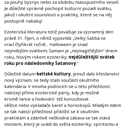
za pouhý byznys nebo za obdobu masopustního veselí.
Je důležité správně pochopit kulturní pozadí svátku,
jakož i okultní souvislosti a praktiky, které se na něj
postupně nabalují.
Ezoterická literatura totiž považuje za významný den
právě 31. říjen, o němž vypovídá: „Velký Sabba se
vrací čtyřikrát ročně... Halloween je snad
nejmilejším svátkem; Samain je „nejmagičtějším“ dnem
roku, Novým rokem ezoteriky;
nejdůležitější svátek
roku pro následovníky Satanovy
.“
Důležité datum
keltské kultury
, jemuž dalo křesťanství
nový význam, se tedy stalo součástí okultního
kalendária. V mnoha podnicích se u této příležitosti
nabízejí přímo ezoterické párty, kdy je možné
kromě tance a hodování též konzultovat
věštce nebo vykladače karet a horoskopů. Mladým lidem
se tak nabízí příležitost přiblížit se k okultním
praktikám a zdánlivě neškodná zábava se tak stává
mostem, který je uvádí do světa ezoteriky, spiritismu a