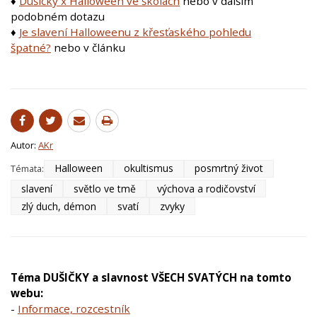
♦
Dušičky x Halloween ve školách
nebo v dalším
podobném dotazu
♦
Je slavení Halloweenu z křesťaského pohledu
špatné?
nebo v článku
Autor:
AKr
Halloween
okultismus
posmrtný život
Témata:
slavení
světlo ve tmě
výchova a rodičovství
zlý duch, démon
svatí
zvyky
Téma DUŠIČKY a slavnost VŠECH SVATÝCH na tomto
webu:
-
Informace, rozcestník