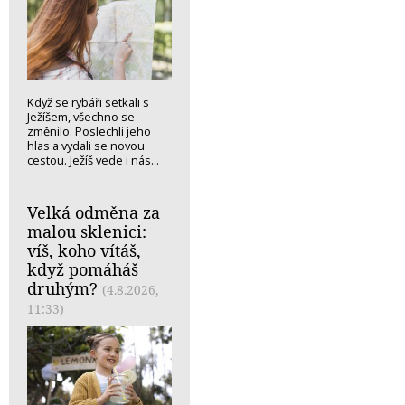
Když se rybáři setkali s
Ježíšem, všechno se
změnilo. Poslechli jeho
hlas a vydali se novou
cestou. Ježíš vede i nás...
Velká odměna za
malou sklenici:
víš, koho vítáš,
když pomáháš
druhým?
(4.8.2026,
11:33)