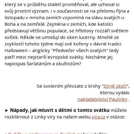
který se v průběhu staletí proměňoval, ale uchoval si
svůj prvotní význam. I v současnosti se na přelomu října a
listopadu v mnoha zemích vzpomíná na slávu svatých u
Boha a na zemřelé. Zejména v zemích, kde katolíci
představují většinu populace, se hřbitovy rozzáří světlem
svíček. Někde se umisťují do oken lucerny. Mnohé ze
zvyklostí tohoto týdne mají své kořeny v dávné tradici.
Halloween – anglicky "Předvečer všech svatých" tedy
patří mezi nejstarší evropské svátky. Necháme jej
napospas šarlatánům a okultistům?
Se svolením převzato z knihy "
Dýně útočí
",
kterou vydalo
nakladatelství Paulínky
.
►
Nápady, jak mluvit s dětmi o tomto svátku
můžete
rozkliknout z Linky víry na našem webu
vira.cz
v otázce: