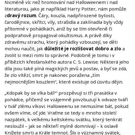
Nicméně víc než hromování nad Halloweenem i nad
literaturou, jako je například Harry Potter, nám pomůže
z
dravý rozum
. Čáry, kouzla, nadpřirozené bytosti,
čarodějnice, skřítci, víly, strašidla a zaklínadla byly vždy
přítomné v pohádkách, aniž by se tím otevřeně či
podprahově propagoval okultismus. A právě díky
zdravému strachu, který pohádky vzbouzejí, se děti
mohou naučit, jak
důležité je rozlišovat dobro a zlo
a
zvolit si mezi nimi to správné. Podobně je tomu i v
příbězích křesťanského autora C. S. Lewise. Některá jeho
díla jsou také plná magických jevů a postav, a byť se zdá,
že zlo vítězí, smrt je nakonec poražena „tím
nejmocnějším kouzlem“, které existuje od úsvitu dějin.
„Kdopak by se vlka bál?“ prozpěvují si tři prasátka v
pohádce, přičemž se vzájemně povzbuzují k odvaze tváří
v tvář zlému vlkovi. Halloweenu se nemusíme bát, pokud
ovšem víme, oč jde. Vraťme se tedy o mnoho století
nazpátek, k velkému keltskému svátku, který tenkrát
nesloužil – jak se někteří mylně domnívají – k oslavě
Knížete smrti a Krále temnot. Šlo o významný svátek,