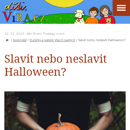
22. 10. 2023 ,
AKr
(Foto: Pixabay.com)
/
Kalendář
/
Dušičky a svátek Všech svatých
/
Slavit nebo neslavit Halloween?
Slavit nebo neslavit
Halloween?