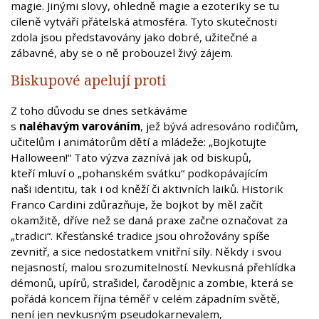
magie. Jinými slovy, ohledně magie a ezoteriky se tu
cíleně vytváří přátelská atmosféra. Tyto skutečnosti
zdola jsou představovány jako dobré, užitečné a
zábavné, aby se o ně probouzel živý zájem.
Biskupové apelují proti
Z toho důvodu se dnes setkáváme
s
naléhavým varováním
, jež bývá adresováno rodičům,
učitelům i animátorům dětí a mládeže: „Bojkotujte
Halloween!“ Tato výzva zaznívá jak od biskupů,
kteří mluví o „pohanském svátku“ podkopávajícím
naši identitu, tak i od kněží či aktivních laiků. Historik
Franco Cardini zdůrazňuje, že bojkot by měl začít
okamžitě, dříve než se daná praxe začne označovat za
„tradici“. Křesťanské tradice jsou ohrožovány spíše
zevnitř, a sice nedostatkem vnitřní síly. Někdy i svou
nejasností, malou srozumitelností. Nevkusná přehlídka
démonů, upírů, strašidel, čarodějnic a zombie, která se
pořádá koncem října téměř v celém západním světě,
není jen nevkusným pseudokarnevalem,