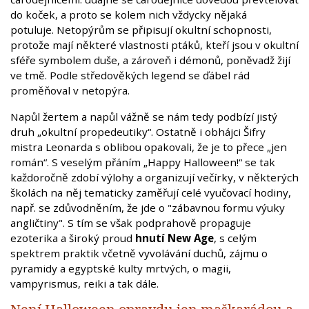
do koček, a proto se kolem nich vždycky nějaká
potuluje. Netopýrům se připisují okultní schopnosti,
protože mají některé vlastnosti ptáků, kteří jsou v okultní
sféře symbolem duše, a zároveň i démonů, poněvadž žijí
ve tmě. Podle středověkých legend se ďábel rád
proměňoval v netopýra.
Napůl žertem a napůl vážně se nám tedy podbízí jistý
druh „okultní propedeutiky“. Ostatně i obhájci Šifry
mistra Leonarda s oblibou opakovali, že je to přece „jen
román“. S veselým přáním „Happy Halloween!“ se tak
každoročně zdobí výlohy a organizují večírky, v některých
školách na něj tematicky zaměřují celé vyučovací hodiny,
např. se zdůvodněním, že jde o "zábavnou formu výuky
angličtiny". S tím se však podprahově propaguje
ezoterika a široký proud
hnutí New Age
, s celým
spektrem praktik včetně vyvolávání duchů, zájmu o
pyramidy a egyptské kulty mrtvých, o magii,
vampyrismus, reiki a tak dále.