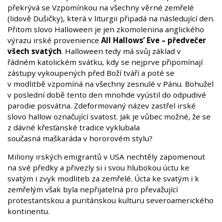
překrývá se Vzpomínkou na všechny věrné zemřelé
(lidově Dušičky), která v liturgii připadá na následující den.
Přitom slovo Halloween je jen zkomolenina anglického
výrazu irské provenience
All Hallows’ Eve – předvečer
všech svatých
. Halloween tedy má svůj základ v
řádném katolickém svátku, kdy se nejprve připomínají
zástupy vykoupených před Boží tváří a poté se
v modlitbě vzpomíná na všechny zesnulé v Pánu. Bohužel
v poslední době tento den mnohde vyústil do odpudivé
parodie posvátna. Zdeformovaný název zastřel irské
slovo hallow označující svatost. Jak je vůbec možné, že se
z dávné křesťanské tradice vyklubala
současná maškaráda v hororovém stylu?
Miliony irských emigrantů v USA nechtěly zapomenout
na své předky a přivezly si i svou hlubokou úctu ke
svatým i zvyk modliteb za zemřelé. Úcta ke svatým i k
zemřelým však byla nepřijatelná pro převažující
protestantskou a puritánskou kulturu severoamerického
kontinentu.