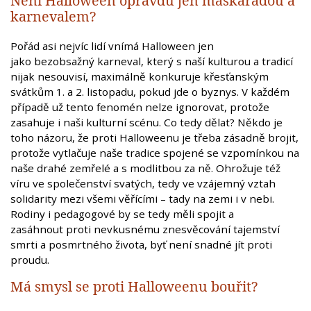
Není Halloween opravdu jen maškarádou a
karnevalem?
Pořád asi nejvíc lidí vnímá Halloween jen
jako bezobsažný karneval, který s naší kulturou a tradicí
nijak nesouvisí, maximálně konkuruje křesťanským
svátkům 1. a 2. listopadu, pokud jde o byznys. V každém
případě už tento fenomén nelze ignorovat, protože
zasahuje i naši kulturní scénu. Co tedy dělat? Někdo je
toho názoru, že proti Halloweenu je třeba zásadně brojit,
protože vytlačuje naše tradice spojené se vzpomínkou na
naše drahé zemřelé a s modlitbou za ně. Ohrožuje též
víru ve společenství svatých, tedy ve vzájemný vztah
solidarity mezi všemi věřícími – tady na zemi i v nebi.
Rodiny i pedagogové by se tedy měli spojit a
zasáhnout proti nevkusnému znesvěcování tajemství
smrti a posmrtného života, byť není snadné jít proti
proudu.
Má smysl se proti Halloweenu bouřit?