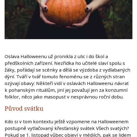
Oslava Halloweenu už pronikla z ulic i do škol a
předškolních zařízení. Nezřídka ho učitelé slaví spolu s
žáky, pořádají se scénky a dělá se výzdoba z vydlabaných
dýní. Tváří v tvář tomuto fenoménu se z různých stran
ozývají obavy: Někteří vidí v oslavách Halloweenu návrat
k pohanským rituálům, jiní jej považují jen za konzumní
folklor, něco jako masopust v nesprávnou roční dobu.
Původ svátku
Kdo si v tom kontextu ještě vzpomene na Halloweenem
postupně vytlačovaný křesťanský svátek Všech svatých?
Pokud se 1. listopad vůbec objeví v médiích, pak se lidem