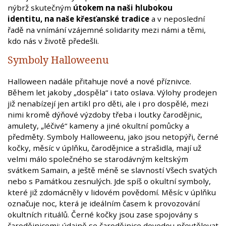
nýbrž skutečným
útokem na naši hlubokou
identitu, na naše křesťanské tradice
a v neposlední
řadě na vnímání vzájemné solidarity mezi námi a těmi,
kdo nás v životě předešli.
Symboly Halloweenu
Halloween nadále přitahuje nové a nové příznivce.
Během let jakoby „dospěla“ i tato oslava. Výlohy prodejen
již nenabízejí jen artikl pro děti, ale i pro dospělé, mezi
nimi kromě dýňové výzdoby třeba i loutky čarodějnic,
amulety, „léčivé“ kameny a jiné okultní pomůcky a
předměty. Symboly Halloweenu, jako jsou netopýři, černé
kočky, měsíc v úplňku, čarodějnice a strašidla, mají už
velmi málo společného se starodávným keltským
svátkem Samain, a ještě méně se slavností Všech svatých
nebo s Památkou zesnulých. Jde spíš o okultní symboly,
které již zdomácněly v lidovém povědomí. Měsíc v úplňku
označuje noc, která je ideálním časem k provozování
okultních rituálů. Černé kočky jsou zase spojovány s
čarodějnicemi: údajně se čarodějnice dovedou převtělovat