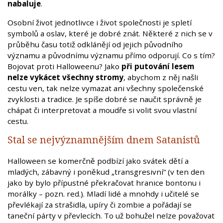
nabaluje
.
Osobní život jednotlivce i život společnosti je spletí
symbolů a oslav, které je dobré znát. Některé z nich se v
průběhu času totiž odklánějí od jejich původního
významu a původnímu významu přímo odporují. Co s tím?
Bojovat proti Halloweenu? Jako
při putování lesem
nelze vykácet všechny stromy
, abychom z něj našli
cestu ven, tak nelze vymazat ani všechny společenské
zvyklosti a tradice. Je spíše dobré se naučit správně je
chápat či interpretovat a moudře si volit svou vlastní
cestu.
Stal se nejvýznamnějším dnem Satanistů
Halloween se komerčně podbízí jako svátek dětí a
mladých, zábavný i poněkud „transgresivní“ (v ten den
jako by bylo přípustné překračovat hranice bontonu i
morálky – pozn. red.). Mladí lidé a mnohdy i učitelé se
převlékají za strašidla, upíry či zombie a pořádají se
taneční párty v převlecích. To už bohužel nelze považovat