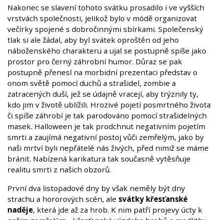
Nakonec se slavení tohoto svátku prosadilo i ve vyšších
vrstvách společnosti, jelikož bylo v módě organizovat
večírky spojené s dobročinnými sbírkami. Společenský
tlak si ale žádal, aby byl svátek oproštěn od jeho
náboženského charakteru a ujal se postupně spíše jako
prostor pro černý záhrobní humor. Důraz se pak
postupně přenesl na morbidní prezentaci představ o
onom světě pomocí duchů a strašidel, zombie a
zatracených duší, jež se údajně vracejí, aby trýznily ty,
kdo jim v životě ublížili. Hrozivé pojetí posmrtného života
či spíše záhrobí je tak parodováno pomocí strašidelných
masek. Halloween je tak prodchnut negativním pojetím
smrti a zaujímá negativní postoj vůči zemřelým, jako by
naši mrtví byli nepřátelé nás živých, před nimiž se máme
bránit. Nabízená karikatura tak současně vytěsňuje
realitu smrti z našich obzorů.
První dva listopadové dny by však neměly být dny
strachu a hororových scén, ale
svátky křesťanské
naděje
, která jde až za hrob. K nim patří projevy úcty k