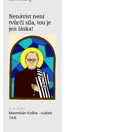
Nenávist není
tvůrčí síla, tou je
jen láska!
(5. 8. 2026)
Maxmilián Kolbe - svátek
14.8.