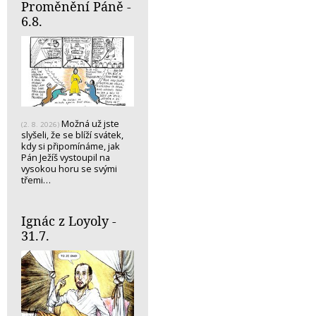
Proměnění Páně -
6.8.
Možná už jste
(2. 8. 2026)
slyšeli, že se blíží svátek,
kdy si připomínáme, jak
Pán Ježíš vystoupil na
vysokou horu se svými
třemi…
Ignác z Loyoly -
31.7.