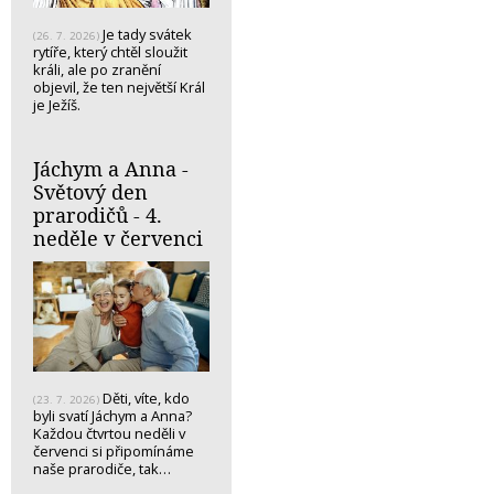
Je tady svátek
(26. 7. 2026)
rytíře, který chtěl sloužit
králi, ale po zranění
objevil, že ten největší Král
je Ježíš.
Jáchym a Anna -
Světový den
prarodičů - 4.
neděle v červenci
Děti, víte, kdo
(23. 7. 2026)
byli svatí Jáchym a Anna?
Každou čtvrtou neděli v
červenci si připomínáme
naše prarodiče, tak…