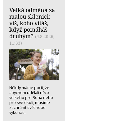
Velká odměna za
malou sklenici:
víš, koho vítáš,
když pomáháš
druhým?
(4.8.2026,
11:33)
Někdy máme pocit, že
abychom udělali něco
velkého pro Boha nebo
pro své okolí, musíme
zachránit svět nebo
vykonat...