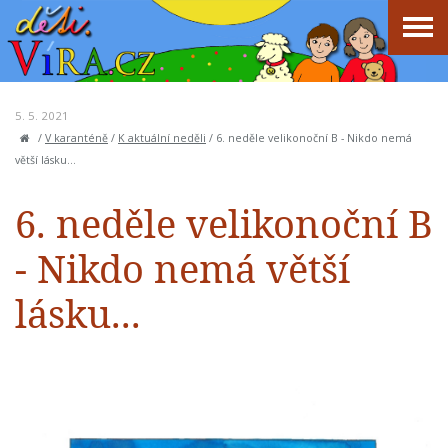
5. 5. 2021
/
V karanténě
/
K aktuální neděli
/
6. neděle velikonoční B - Nikdo nemá
větší lásku...
6. neděle velikonoční B
- Nikdo nemá větší
lásku...