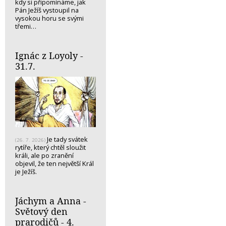
kdy si připomínáme, jak
Pán Ježíš vystoupil na
vysokou horu se svými
třemi…
Ignác z Loyoly -
31.7.
Je tady svátek
(26. 7. 2026)
rytíře, který chtěl sloužit
králi, ale po zranění
objevil, že ten největší Král
je Ježíš.
Jáchym a Anna -
Světový den
prarodičů - 4.