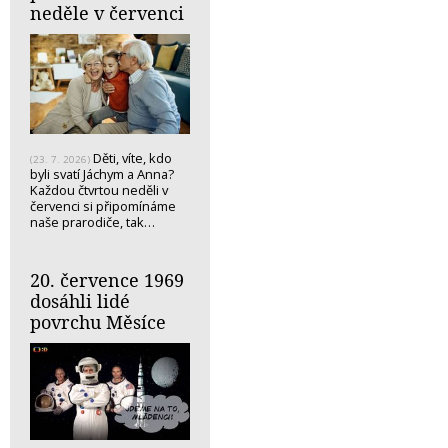
neděle v červenci
Děti, víte, kdo
(23. 7. 2026)
byli svatí Jáchym a Anna?
Každou čtvrtou neděli v
červenci si připomínáme
naše prarodiče, tak…
20. července 1969
dosáhli lidé
povrchu Měsíce