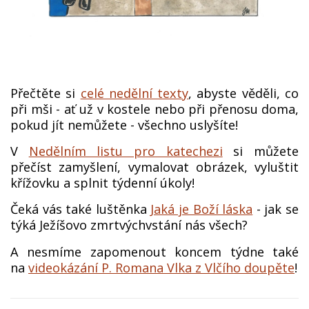
Přečtěte si
celé nedělní texty
, abyste věděli, co
při mši - ať už v kostele nebo při přenosu doma,
pokud jít nemůžete - všechno uslyšíte!
V
Nedělním listu pro katechezi
si můžete
přečíst zamyšlení, vymalovat obrázek, vyluštit
křížovku a splnit týdenní úkoly!
Čeká vás také luštěnka
Jaká je Boží láska
- jak se
týká Ježíšovo zmrtvýchvstání nás všech?
A nesmíme zapomenout koncem týdne také
na
videokázání P. Romana Vlka z Vlčího doupěte
!