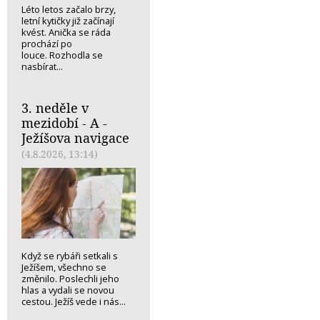
Léto letos začalo brzy,
letní kytičky již začínají
kvést. Anička se ráda
prochází po
louce. Rozhodla se
nasbírat...
3. neděle v
mezidobí - A -
Ježíšova navigace
(4.8.2026, 13:14)
Když se rybáři setkali s
Ježíšem, všechno se
změnilo. Poslechli jeho
hlas a vydali se novou
cestou. Ježíš vede i nás...