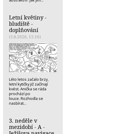
Letní květiny -
bludiště -
doplňování
(5.8.2026, 15:16)
Léto letos začalo brzy,
letní kytičky již začínají
kvést. Anička se ráda
prochází po
louce. Rozhodla se
nasbírat...
3. neděle v
mezidobí - A -
Ježíšova navigace