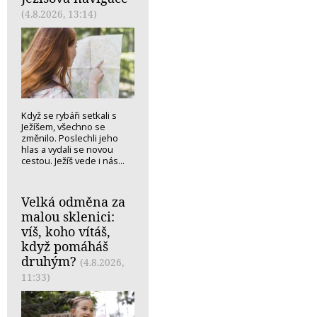
(4.8.2026, 13:14)
Když se rybáři setkali s
Ježíšem, všechno se
změnilo. Poslechli jeho
hlas a vydali se novou
cestou. Ježíš vede i nás...
Velká odměna za
malou sklenici:
víš, koho vítáš,
když pomáháš
druhým?
(4.8.2026,
11:33)