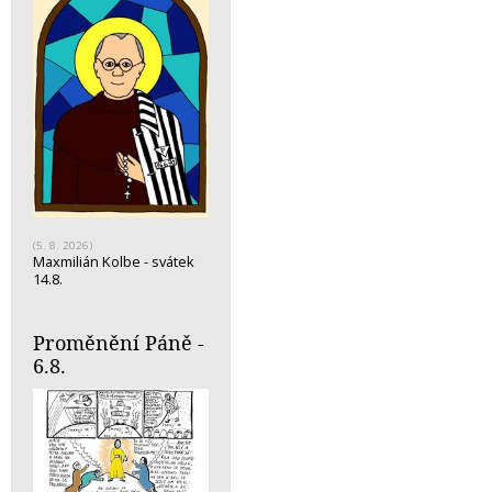
(5. 8. 2026)
Maxmilián Kolbe - svátek
14.8.
Proměnění Páně -
6.8.