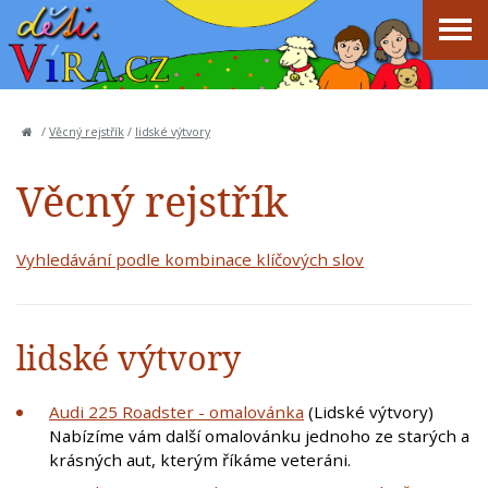
/
Věcný rejstřík
/
lidské výtvory
Věcný rejstřík
Vyhledávání podle kombinace klíčových slov
lidské výtvory
Audi 225 Roadster - omalovánka
(Lidské výtvory)
Nabízíme vám další omalovánku jednoho ze starých a
krásných aut, kterým říkáme veteráni.