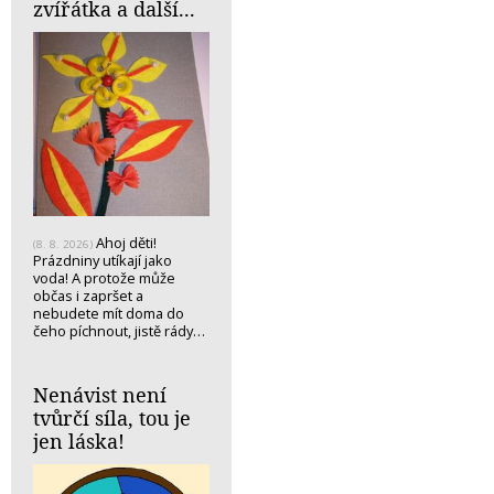
zvířátka a další...
Ahoj děti!
(8. 8. 2026)
Prázdniny utíkají jako
voda! A protože může
občas i zapršet a
nebudete mít doma do
čeho píchnout, jistě rády…
Nenávist není
tvůrčí síla, tou je
jen láska!