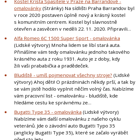
Kostel Krista Spasitele v Praze na Barrandově -
omalovánky
(Stránky) Na sídlišti Praha Barrandov byl
v roce 2020 postaven úplně nový a krásný kostel
s komunitním centrem. Kostel byl slavnostně
otevřen a zasvěcen v neděli 22. 11. 2020. Připravili…
Alfa Romeo 6C 1500 Super Sport - omalovánka
(Lidské výtvory) Mnoha lidem se líbí stará auta.
Přinášíme vám tedy omalovánku jednoho takového
krásného auta z roku 1931. Auto je z doby, kdy
žili vaši prababička a pradědeček.
Bludiště - umíš pojmenovat všechny stroje?
(Lidské
výtvory) Ahoj děti! O prázdninách někdy prší, a tak by
se vám jistě hodilo vyplnit něčím volný čas. Nabízíme
vám pracovní list - omalovánku - bludiště, kde
hledáme cestu ke správnému ze…
Bugatti Type 35 - omalovánka
(Lidské výtvory)
Nabízíme vám další omalovánku z našeho cyklu
veteránů. Jde o závodní auto Bugatti Typo 35
(anglicky Bugatti Type 35), které se začalo vyrábět
před sto lety.