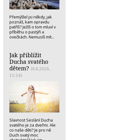
Přemýšlel jsi někdy, jak
poznáš, kam opravdu
patříš? Ježíš o tom mluví v
příběhu o pastýři a
ovečkách. Nemusíš mít...
Jak přiblížit
Ducha svatého
dětem?
(8.8.2026,
11:14)
Slavnost Seslání Ducha
svatého je za dveřmi. Ale
co naše děti? Je pro ně
Duch svatý moc
abstraktní? Jak jim...