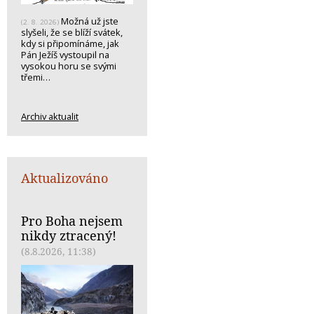
Možná už jste
(2. 8. 2026)
slyšeli, že se blíží svátek,
kdy si připomínáme, jak
Pán Ježíš vystoupil na
vysokou horu se svými
třemi…
Archiv aktualit
Aktualizováno
Pro Boha nejsem
nikdy ztracený!
(8.8.2026, 11:38)