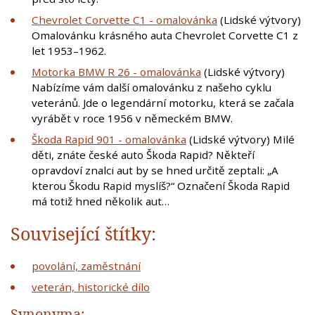
Chevrolet Corvette C1 - omalovánka
(Lidské výtvory)
Omalovánku krásného auta Chevrolet Corvette C1 z
let 1953–1962.
Motorka BMW R 26 - omalovánka
(Lidské výtvory)
Nabízíme vám další omalovánku z našeho cyklu
veteránů. Jde o legendární motorku, která se začala
vyrábět v roce 1956 v německém BMW.
Škoda Rapid 901 - omalovánka
(Lidské výtvory) Milé
děti, znáte české auto Škoda Rapid? Někteří
opravdoví znalci aut by se hned určitě zeptali: „A
kterou Škodu Rapid myslíš?“ Označení Škoda Rapid
má totiž hned několik aut…
Související štítky:
povolání, zaměstnání
veterán, historické dílo
Synonyma: