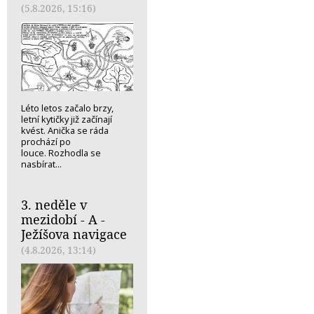
(5.8.2026, 15:16)
Léto letos začalo brzy,
letní kytičky již začínají
kvést. Anička se ráda
prochází po
louce. Rozhodla se
nasbírat...
3. neděle v
mezidobí - A -
Ježíšova navigace
(4.8.2026, 13:14)