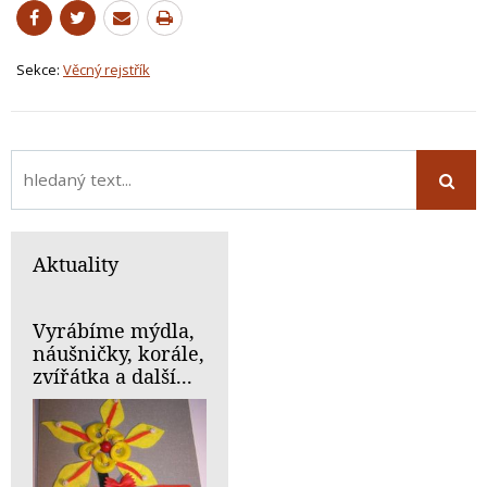
Sekce:
Věcný rejstřík
Aktuality
Vyrábíme mýdla,
náušničky, korále,
zvířátka a další...