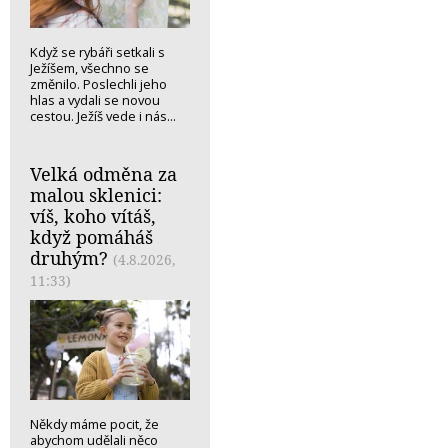
Když se rybáři setkali s
Ježíšem, všechno se
změnilo. Poslechli jeho
hlas a vydali se novou
cestou. Ježíš vede i nás...
Velká odměna za
malou sklenici:
víš, koho vítáš,
když pomáháš
druhým?
(4.8.2026,
11:33)
Někdy máme pocit, že
abychom udělali něco