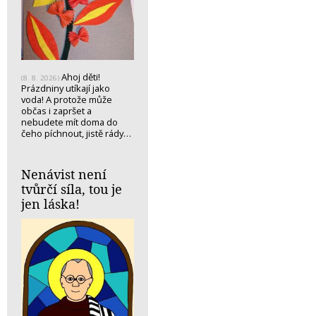
Ahoj děti!
(8. 8. 2026)
Prázdniny utíkají jako
voda! A protože může
občas i zapršet a
nebudete mít doma do
čeho píchnout, jistě rády…
Nenávist není
tvůrčí síla, tou je
jen láska!