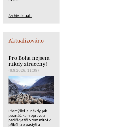
Archiv aktualit
Aktualizováno
Pro Boha nejsem
nikdy ztracený!
(8.8.2026, 11:38)
Přemýšlel jsi někdy, jak
poznáš, kam opravdu
patříš? Ježíš o tom mluví v
příběhu o pastýři a