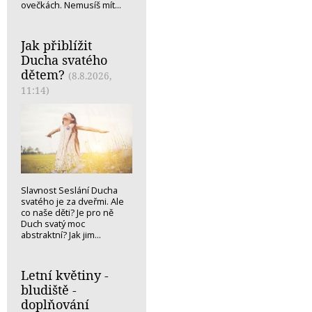
ovečkách. Nemusíš mít...
Jak přiblížit
Ducha svatého
dětem?
(8.8.2026,
11:14)
Slavnost Seslání Ducha
svatého je za dveřmi. Ale
co naše děti? Je pro ně
Duch svatý moc
abstraktní? Jak jim...
Letní květiny -
bludiště -
doplňování