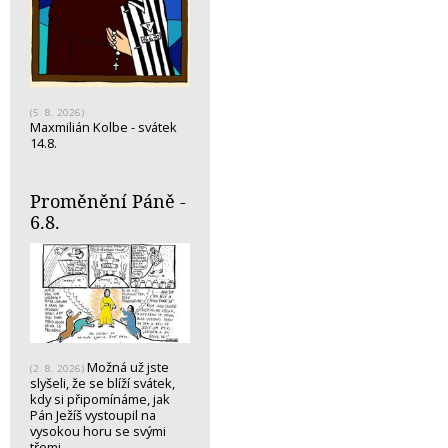
(5. 8. 2026)
Maxmilián Kolbe - svátek
14.8.
Proměnění Páně -
6.8.
Možná už jste
(2. 8. 2026)
slyšeli, že se blíží svátek,
kdy si připomínáme, jak
Pán Ježíš vystoupil na
vysokou horu se svými
třemi…