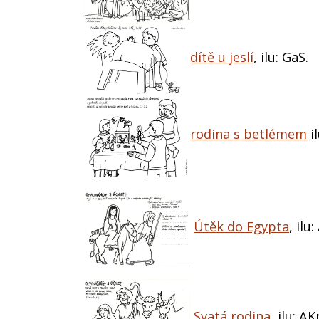
dítě u jeslí
, ilu: GaS.
rodina s betlémem
il
Útěk do Egypta
, ilu:
Svatá rodina
, ilu: AK