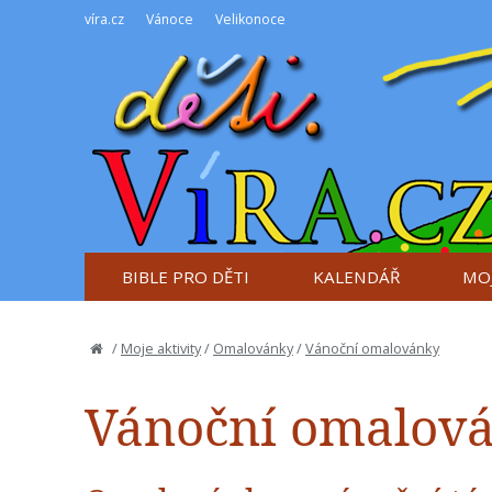
víra.cz
Vánoce
Velikonoce
BIBLE PRO DĚTI
KALENDÁŘ
MOJ
/
Moje aktivity
/
Omalovánky
/
Vánoční omalovánky
Vánoční omalov