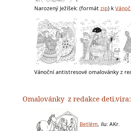
Narozený Ježíšek: (formát
zip
) k
Vánoč
Vánoční antistresové omalovánky z r
Omalovánky z redakce deti.vira:
Betlém
, ilu: AKr.