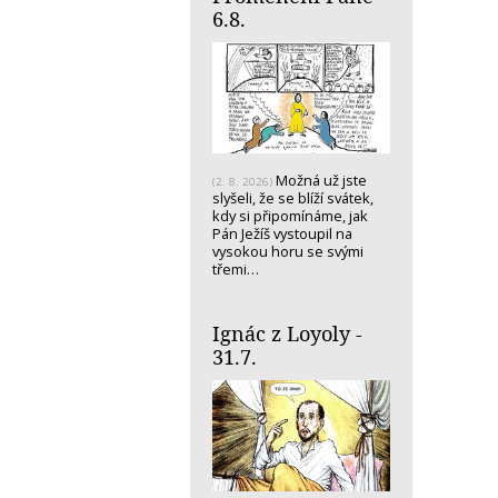
6.8.
Možná už jste
(2. 8. 2026)
slyšeli, že se blíží svátek,
kdy si připomínáme, jak
Pán Ježíš vystoupil na
vysokou horu se svými
třemi…
Ignác z Loyoly -
31.7.