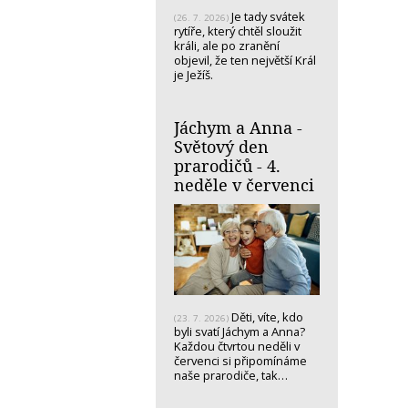
Je tady svátek
(26. 7. 2026)
rytíře, který chtěl sloužit
králi, ale po zranění
objevil, že ten největší Král
je Ježíš.
Jáchym a Anna -
Světový den
prarodičů - 4.
neděle v červenci
Děti, víte, kdo
(23. 7. 2026)
byli svatí Jáchym a Anna?
Každou čtvrtou neděli v
červenci si připomínáme
naše prarodiče, tak…