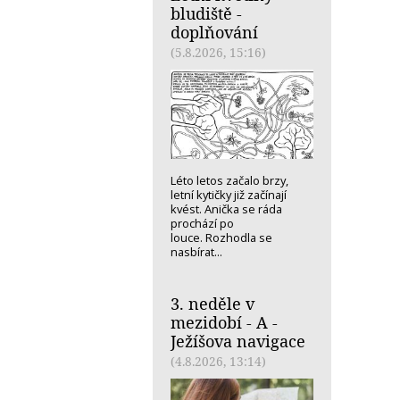
bludiště -
doplňování
(5.8.2026, 15:16)
Léto letos začalo brzy,
letní kytičky již začínají
kvést. Anička se ráda
prochází po
louce. Rozhodla se
nasbírat...
3. neděle v
mezidobí - A -
Ježíšova navigace
(4.8.2026, 13:14)