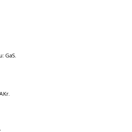
u: GaS.
 AKr.
r.