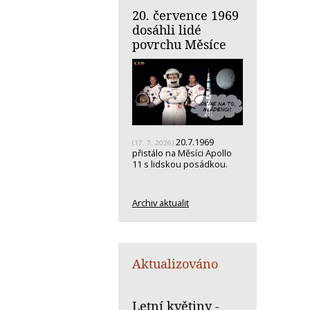
20. července 1969
dosáhli lidé
povrchu Měsíce
20.7.1969
(17. 7. 2026)
přistálo na Měsíci Apollo
11 s lidskou posádkou.
Archiv aktualit
Aktualizováno
Letní květiny -