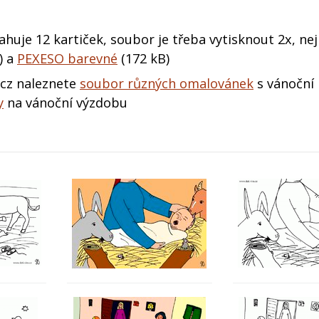
huje 12 kartiček, soubor je třeba vytisknout 2x, ne
)
a
PEXESO barevné
(172 kB)
cz naleznete
soubor různých omalovánek
s vánoční
y
na vánoční výzdobu