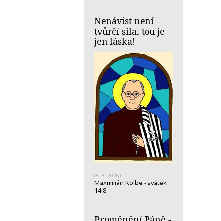
Nenávist není
tvůrčí síla, tou je
jen láska!
(5. 8. 2026)
Maxmilián Kolbe - svátek
14.8.
Proměnění Páně -