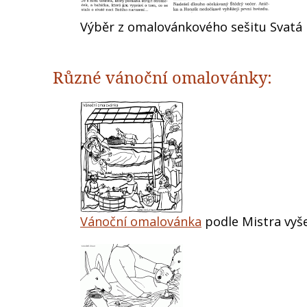
Výběr z omalovánkového sešitu Svatá 
Různé vánoční omalovánky:
Vánoční omalovánka
podle Mistra vyš