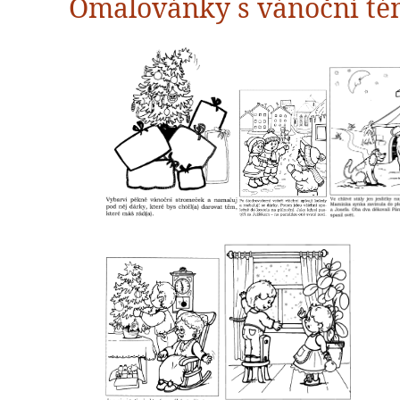
Omalovánky s vánoční té