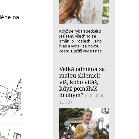
jlépe na
Když se rybáři setkali s
Ježíšem, všechno se
změnilo. Poslechli jeho
hlas a vydali se novou
cestou. Ježíš vede i nás...
Velká odměna za
malou sklenici:
víš, koho vítáš,
když pomáháš
druhým?
(4.8.2026,
11:33)