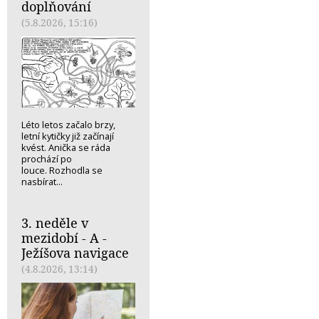
doplňování
(5.8.2026, 15:16)
Léto letos začalo brzy,
letní kytičky již začínají
kvést. Anička se ráda
prochází po
louce. Rozhodla se
nasbírat...
3. neděle v
mezidobí - A -
Ježíšova navigace
(4.8.2026, 13:14)