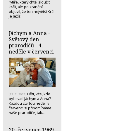
rytíře, který chtěl sloužit
králi, ale po zranění
objevil, že ten největší Král
je Ježíš.
Jáchym a Anna -
Světový den
prarodičů - 4.
neděle v červenci
Děti, víte, kdo
(23. 7. 2026)
byli svatí Jáchym a Anna?
Každou čtvrtou neděli v
červenci si připomínáme
naše prarodiče, tak…
20. července 1969