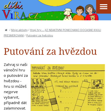
/
Moje aktivity
/
Hraji hry - - JIZ NEAKTIVNI PONECHANO DOCASNE KVULI
PRESMEROVANI
/
Putování za hvězdou
Putování za hvězdou
Zahraj si naši
vánoční hru
o putování za
hvězdou -
hru si můžeš
nejprve
vybarvit,
případně dát
zalaminovat.