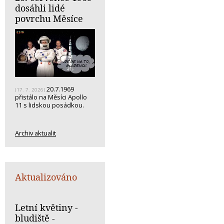
dosáhli lidé
povrchu Měsíce
20.7.1969
(17. 7. 2026)
přistálo na Měsíci Apollo
11 s lidskou posádkou.
Archiv aktualit
Aktualizováno
Letní květiny -
bludiště -