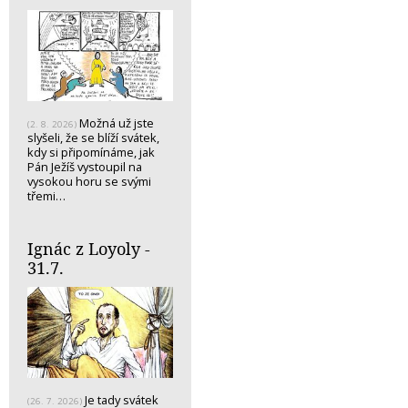
Možná už jste
(2. 8. 2026)
slyšeli, že se blíží svátek,
kdy si připomínáme, jak
Pán Ježíš vystoupil na
vysokou horu se svými
třemi…
Ignác z Loyoly -
31.7.
Je tady svátek
(26. 7. 2026)