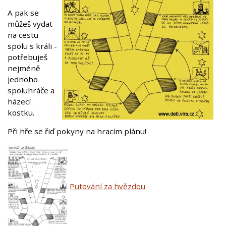
A pak se
můžeš vydat
na cestu
spolu s králi -
potřebuješ
nejméně
jednoho
spoluhráče a
házecí
kostku.
Při hře se řiď pokyny na hracím plánu!
Putování za hvězdou