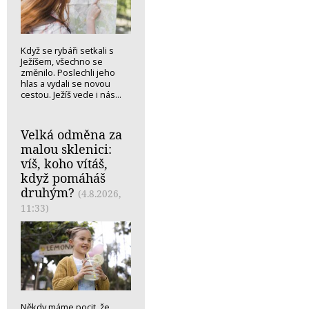
Když se rybáři setkali s
Ježíšem, všechno se
změnilo. Poslechli jeho
hlas a vydali se novou
cestou. Ježíš vede i nás...
Velká odměna za
malou sklenici:
víš, koho vítáš,
když pomáháš
druhým?
(4.8.2026,
11:33)
Někdy máme pocit, že