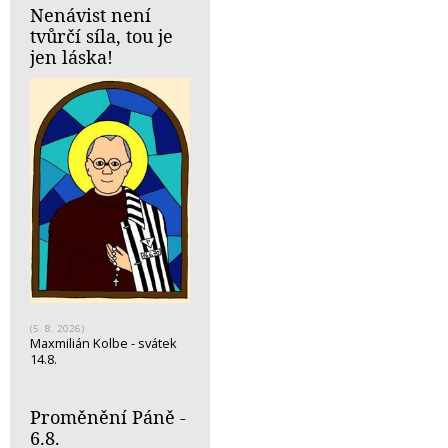
Nenávist není
tvůrčí síla, tou je
jen láska!
(5. 8. 2026)
Maxmilián Kolbe - svátek
14.8.
Proměnění Páně -
6.8.