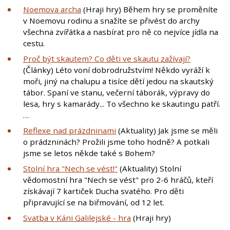
Noemova archa
(Hraji hry) Během hry se proměníte
v Noemovu rodinu a snažíte se přivést do archy
všechna zvířátka a nasbírat pro ně co nejvíce jídla na
cestu.
Proč být skautem? Co děti ve skautu zažívají?
(Články) Léto voní dobrodružstvím! Někdo vyráží k
moři, jiný na chalupu a tisíce dětí jedou na skautský
tábor. Spaní ve stanu, večerní táborák, výpravy do
lesa, hry s kamarády... To všechno ke skautingu patří.
…
Reflexe nad prázdninami
(Aktuality) Jak jsme se měli
o prádzninách? Prožili jsme toho hodně? A potkali
jsme se letos někde také s Bohem?
Stolní hra "Nech se vést!"
(Aktuality) Stolní
vědomostní hra "Nech se vést" pro 2-6 hráčů, kteří
získávají 7 kartiček Ducha svatého. Pro děti
připravující se na biřmování, od 12 let.
Svatba v Káni Galilejské - hra
(Hraji hry)