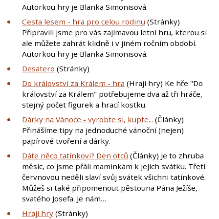
Autorkou hry je Blanka Simonisová.
Cesta lesem - hra pro celou rodinu
(Stránky)
Připravili jsme pro vás zajímavou letní hru, kterou si
ale můžete zahrát klidně i v jiném ročním období.
Autorkou hry je Blanka Simonisová.
Desatero
(Stránky)
Do království za Králem - hra
(Hraji hry) Ke hře "Do
království za Králem" potřebujeme dva až tři hráče,
stejný počet figurek a hrací kostku.
Dárky na Vánoce - vyrobte si, kupte...
(Články)
Přinášíme tipy na jednoduché vánoční (nejen)
papírové tvoření a dárky.
Dáte něco tatínkovi? Den otců
(Články) Je to zhruba
měsíc, co jsme přáli maminkám k jejich svátku. Třetí
červnovou neděli slaví svůj svátek všichni tatínkové.
Můžeš si také připomenout pěstouna Pána Ježíše,
svatého Josefa. Je nám…
Hraji hry
(Stránky)