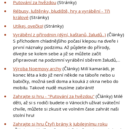
Putování za hvězdou
(Stránky)
Rébusy, luštěnky, bludiště, hry a vyrábění - Tři
králové
(Stránky)
Utíkej, ovečko!
(Stránky)
Vyrábění z přírodnin (dýní, kaštanů, žaludů...)
(Články)
S příchodem chladnějšího počasí klepou na dveře i
první náznaky podzimu. Až půjdete do přírody,
dívejte se kolem sebe a již se můžete začít
připravovat na podzimní vyrábění sběrem žaludů,…
Výroba Noemovy archy
(Články) Milí kamarádi, je
konec léta a kdo již není někde na táboře nebo u
babičky, možná sedí doma a kouká z okna nebo do
mobilu. Takové nudě musíme zabránit!
Zahrajte si hru - "Putování za hvězdou"
(Články) Milé
děti, až si s rodiči budete o Vánocích užívat sváteční
chvíle, můžete si zkusit ve volném čase zahrát naši
stolní hru!
Zahrajte si hru Čtyři brány k Jubilejnímu roku