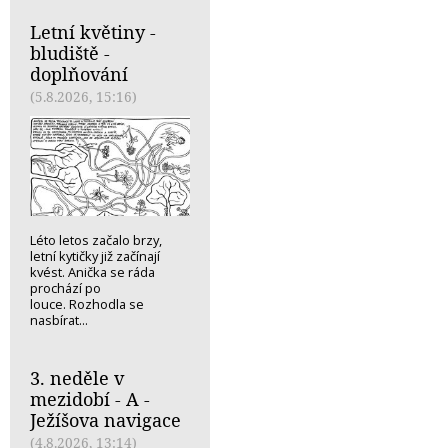
Letní květiny -
bludiště -
doplňování
(5.8.2026, 15:16)
Léto letos začalo brzy,
letní kytičky již začínají
kvést. Anička se ráda
prochází po
louce. Rozhodla se
nasbírat...
3. neděle v
mezidobí - A -
Ježíšova navigace
(4.8.2026, 13:14)