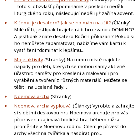
- toto si obzvlášť připomínáme v poslední neděli
liturgického roku, následující neděli již začíná advent.
K čemu je desatero? Jak se ho mám naučit?
(Články)
Milé děti, jestlipak hrajete rádi hru zvanou DOMINO?
A jestlipak znáte desatero Božích přikázání? Pokud si
ho nemůžete zapamatovat, nabízíme vám kartu k
vystřižení "domina" k lepšímu…
Moje aktivity
(Stránky) Na tomto místě najdete
nápady pro děti, kterých se mohou samy aktivně
účastnit: náměty pro kreslení a malování i pro
vyrábění a tvoření z různých materiálů. Můžete se
těšit i na ucelené řady…
Noemova archa
(Stránky)
Noemova archa vyplouvá!
(Články) Vyrobte a zahrajte
si s dětmi deskovou hru Noemova archa.Je pro vás
připravena zajímavá biblická hra, během níž se
proměníte v Noemovu rodinu. Cílem je přivést do
archy všechna zvířátka a nasbírat pro…