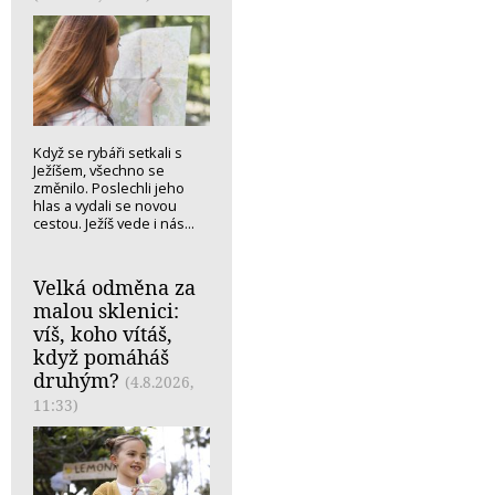
Když se rybáři setkali s
Ježíšem, všechno se
změnilo. Poslechli jeho
hlas a vydali se novou
cestou. Ježíš vede i nás...
Velká odměna za
malou sklenici:
víš, koho vítáš,
když pomáháš
druhým?
(4.8.2026,
11:33)