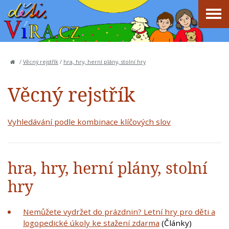
/
Věcný rejstřík
/
hra, hry, herní plány, stolní hry
Věcný rejstřík
Vyhledávání podle kombinace klíčových slov
hra, hry, herní plány, stolní
hry
Nemůžete vydržet do prázdnin? Letní hry pro děti a
logopedické úkoly ke stažení zdarma
(Články)