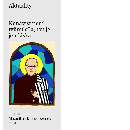
Aktuality
Nenávist není
tvůrčí síla, tou je
jen láska!
(5. 8. 2026)
Maxmilián Kolbe - svátek
14.8.