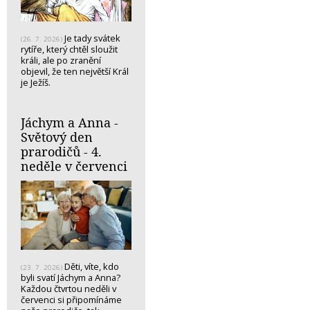
Je tady svátek
(26. 7. 2026)
rytíře, který chtěl sloužit
králi, ale po zranění
objevil, že ten největší Král
je Ježíš.
Jáchym a Anna -
Světový den
prarodičů - 4.
neděle v červenci
Děti, víte, kdo
(23. 7. 2026)
byli svatí Jáchym a Anna?
Každou čtvrtou neděli v
červenci si připomínáme