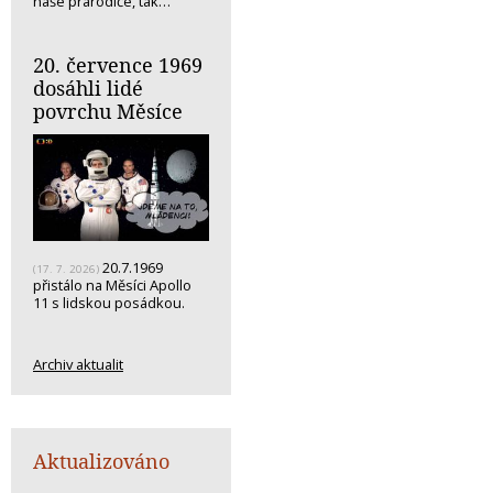
naše prarodiče, tak…
20. července 1969
dosáhli lidé
povrchu Měsíce
20.7.1969
(17. 7. 2026)
přistálo na Měsíci Apollo
11 s lidskou posádkou.
Archiv aktualit
Aktualizováno