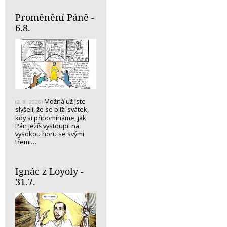
Proměnění Páně -
6.8.
Možná už jste
(2. 8. 2026)
slyšeli, že se blíží svátek,
kdy si připomínáme, jak
Pán Ježíš vystoupil na
vysokou horu se svými
třemi…
Ignác z Loyoly -
31.7.