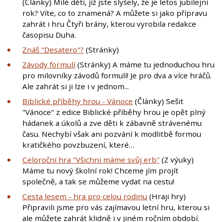
(Články) Milé děti, již jste slyšely, že je letos jubilejní
rok? Víte, co to znamená? A můžete si jako přípravu
zahrát i hru Čtyři brány, kterou vyrobila redakce
časopisu Duha.
Znáš "Desatero"?
(Stránky)
Závody formulí
(Stránky) A máme tu jednoduchou hru
pro milovníky závodů formulí! Je pro dva a více hráčů.
Ale zahrát si ji lze i v jednom...
Biblické příběhy hrou - Vánoce
(Články) Sešit
"Vánoce" z edice Biblické příběhy hrou je opět plný
hádanek a úkolů a zve děti k zábavně strávenému
času. Nechybí však ani pozvání k modlitbě formou
kratičkého povzbuzení, které…
Celoroční hra "Všichni máme svůj erb"
(Z výuky)
Máme tu nový školní rok! Chceme jím projít
společně, a tak se můžeme vydat na cestu!
Cesta lesem - hra pro celou rodinu
(Hraji hry)
Připravili jsme pro vás zajímavou letní hru, kterou si
ale můžete zahrát klidně i v jiném ročním období.