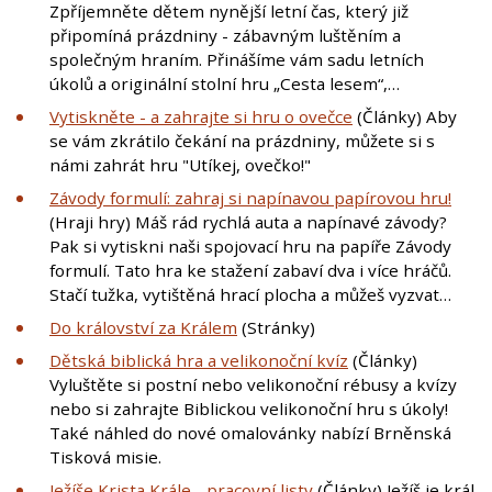
Zpříjemněte dětem nynější letní čas, který již
připomíná prázdniny - zábavným luštěním a
společným hraním. Přinášíme vám sadu letních
úkolů a originální stolní hru „Cesta lesem“,…
Vytiskněte - a zahrajte si hru o ovečce
(Články) Aby
se vám zkrátilo čekání na prázdniny, můžete si s
námi zahrát hru "Utíkej, ovečko!"
Závody formulí: zahraj si napínavou papírovou hru!
(Hraji hry) Máš rád rychlá auta a napínavé závody?
Pak si vytiskni naši spojovací hru na papíře Závody
formulí. Tato hra ke stažení zabaví dva i více hráčů.
Stačí tužka, vytištěná hrací plocha a můžeš vyzvat…
Do království za Králem
(Stránky)
Dětská biblická hra a velikonoční kvíz
(Články)
Vyluštěte si postní nebo velikonoční rébusy a kvízy
nebo si zahrajte Biblickou velikonoční hru s úkoly!
Také náhled do nové omalovánky nabízí Brněnská
Tisková misie.
Ježíše Krista Krále - pracovní listy
(Články) Ježíš je král