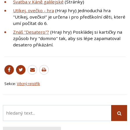
Svatba v Káně galilejské
(Stránky)
Utíkej, ovečko - hra
(Hraji hry) Jednoduchá hra
"Utíkej, ovečko!" je určena i pro předškolní děti, které
umí počítat do 6.
Znáš "Desatero"?
(Hraji hry) Poskládej si kartičky na
způsob hry "domino" tak, aby sis lépe zapamatoval
desatero přikázání.
Sekce:
Věcný rejstřík