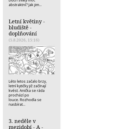
abstraktní? Jak jim...
Letní květiny -
bludiště -
doplňování
(5.8.2026, 15:16)
Léto letos začalo brzy,
letní kytičky již začínají
kvést. Anička se ráda
prochází po
louce. Rozhodla se
nasbírat...
3. neděle v
mezidobí - A -