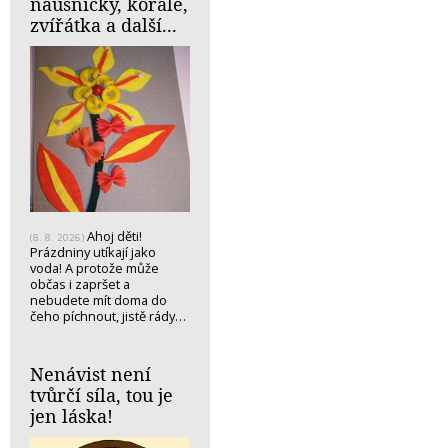
náušničky, korále,
zvířátka a další...
Ahoj děti!
(8. 8. 2026)
Prázdniny utíkají jako
voda! A protože může
občas i zapršet a
nebudete mít doma do
čeho píchnout, jistě rády…
Nenávist není
tvůrčí síla, tou je
jen láska!