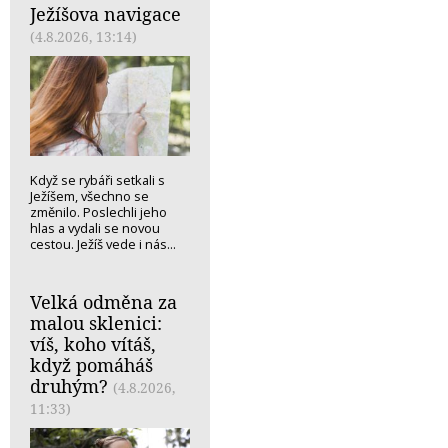
Ježíšova navigace
(4.8.2026, 13:14)
Když se rybáři setkali s
Ježíšem, všechno se
změnilo. Poslechli jeho
hlas a vydali se novou
cestou. Ježíš vede i nás...
Velká odměna za
malou sklenici:
víš, koho vítáš,
když pomáháš
druhým?
(4.8.2026,
11:33)