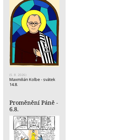
(5. 8. 2026)
Maxmilián Kolbe - svátek
14.8.
Proměnění Páně -
6.8.