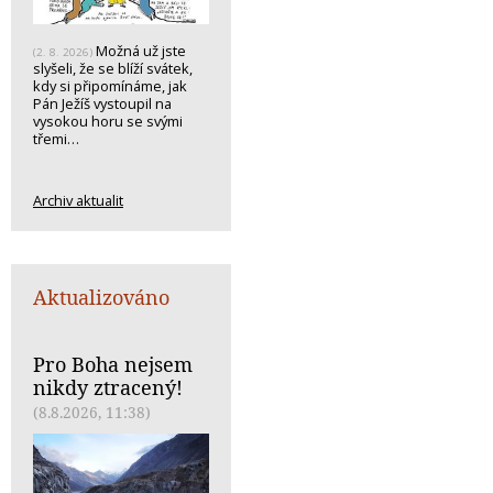
Možná už jste
(2. 8. 2026)
slyšeli, že se blíží svátek,
kdy si připomínáme, jak
Pán Ježíš vystoupil na
vysokou horu se svými
třemi…
Archiv aktualit
Aktualizováno
Pro Boha nejsem
nikdy ztracený!
(8.8.2026, 11:38)