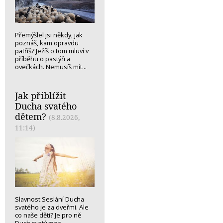
Přemýšlel jsi někdy, jak
poznáš, kam opravdu
patříš? Ježíš o tom mluví v
příběhu o pastýři a
ovečkách. Nemusíš mít...
Jak přiblížit
Ducha svatého
dětem?
(8.8.2026,
11:14)
Slavnost Seslání Ducha
svatého je za dveřmi. Ale
co naše děti? Je pro ně
Duch svatý moc