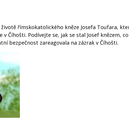
ivotě římskokatolického kněze Josefa Toufara, kter
 v Číhošti. Podívejte se, jak se stal Josef knězem, c
átní bezpečnost zareagovala na zázrak v Číhošti.