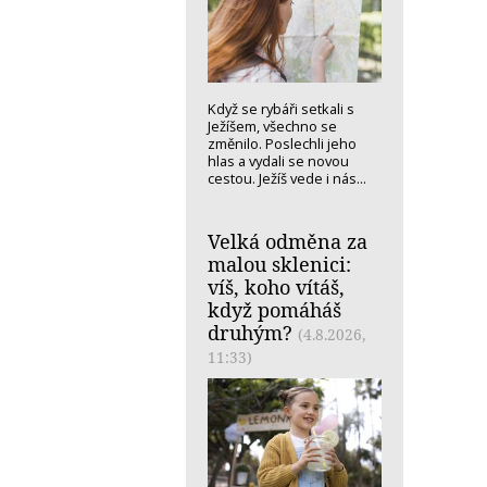
Když se rybáři setkali s
Ježíšem, všechno se
změnilo. Poslechli jeho
hlas a vydali se novou
cestou. Ježíš vede i nás...
Velká odměna za
malou sklenici:
víš, koho vítáš,
když pomáháš
druhým?
(4.8.2026,
11:33)