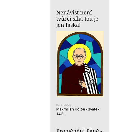
Nenávist není
tvůrčí síla, tou je
jen láska!
(5. 8. 2026)
Maxmilián Kolbe - svátek
14.8.
Proměnění Páně -