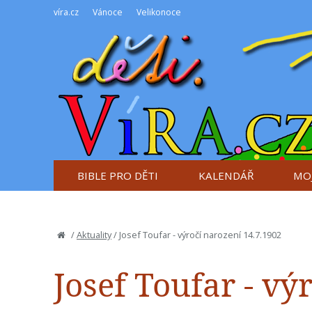
víra.cz
Vánoce
Velikonoce
BIBLE PRO DĚTI
KALENDÁŘ
MOJ
/
Aktuality
/
Josef Toufar - výročí narození 14.7.1902
Josef Toufar - vý