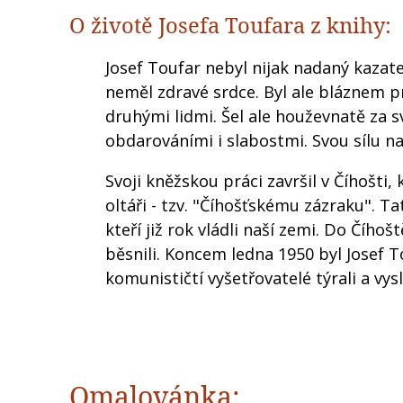
O životě Josefa Toufara z knihy:
Josef Toufar nebyl nijak nadaný kazatel
neměl zdravé srdce. Byl ale bláznem pr
druhými lidmi. Šel ale houževnatě za s
obdarováními i slabostmi. Svou sílu na
Svoji kněžskou práci završil v Číhošti
oltáři - tzv. "Číhošťskému zázraku". Ta
kteří již rok vládli naší zemi. Do Čího
běsnili. Koncem ledna 1950 byl Josef T
komunističtí vyšetřovatelé týrali a v
Omalovánka: