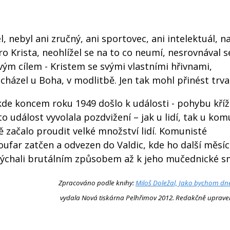
, nebyl ani zručný, ani sportovec, ani intelektuál, na
o Krista, neohlížel se na to co neumí, nesrovnával s
vým cílem - Kristem se svými vlastními hřivnami,
cházel u Boha, v modlitbě. Jen tak mohl přinést trval
, kde koncem roku 1949 došlo k události - pohybu kří
to událost vyvolala pozdvižení – jak u lidí, tak u kom
ště začalo proudit velké množství lidí. Komunisté
oufar zatčen a odvezen do Valdic, kde ho další měsíc
yslýchali brutálním způsobem až k jeho mučednické sm
Zpracováno podle knihy:
Miloš Doležal, Jako bychom dne
vydala Nová tiskárna Pelhřimov 2012.
Redakčně uprave