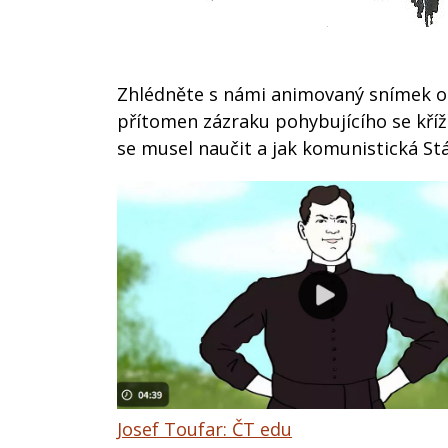
Zhlédněte s námi animovaný snímek o ž
přítomen zázraku pohybujícího se kříže
se musel naučit a jak komunistická St
Josef Toufar: ČT edu