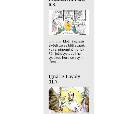
6.8.
Možná už jste
(2. 8. 2026)
slyšeli, že se blíží svátek,
kdy si připomínáme, jak
Pán Ježíš vystoupil na
vysokou horu se svými
třemi…
Ignác z Loyoly -
31.7.