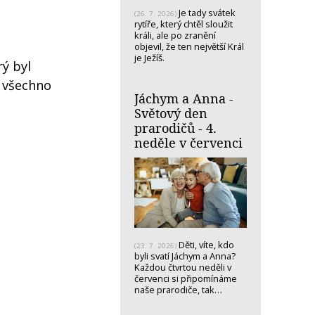
Je tady svátek
(26. 7. 2026)
rytíře, který chtěl sloužit
králi, ale po zranění
objevil, že ten největší Král
je Ježíš.
ý byl
o všechno
Jáchym a Anna -
Světový den
prarodičů - 4.
neděle v červenci
Děti, víte, kdo
(23. 7. 2026)
byli svatí Jáchym a Anna?
Každou čtvrtou neděli v
červenci si připomínáme
naše prarodiče, tak…