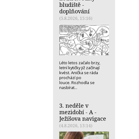
bludiště -
doplňování
(5.8.2026, 15:16)
Léto letos začalo brzy,
letní kytičky již začínají
kvést. Anička se ráda
prochází po
louce. Rozhodla se
nasbírat...
3. neděle v
mezidobí - A -
Ježíšova navigace
(4.8.2026, 13:14)