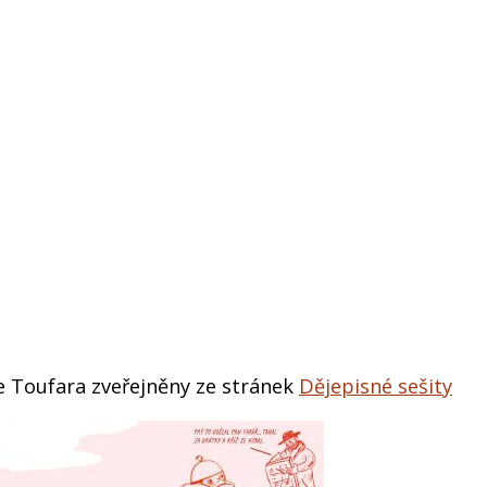
e Toufara zveřejněny ze stránek
Dějepisné sešity