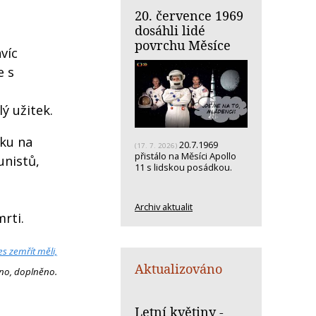
20. července 1969
dosáhli lidé
povrchu Měsíce
víc
e s
ý užitek.
žku na
20.7.1969
(17. 7. 2026)
přistálo na Měsíci Apollo
unistů,
11 s lidskou posádkou.
Archiv aktualit
rti.
s zemřít měli,
Aktualizováno
no, doplněno.
Letní květiny -