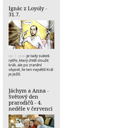
Ignác z Loyoly -
31.7.
Je tady svátek
(26. 7. 2026)
rytíře, který chtěl sloužit
králi, ale po zranění
objevil, že ten největší Král
je Ježíš.
Jáchym a Anna -
Světový den
prarodičů - 4.
neděle v červenci