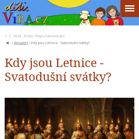
2. 5. 2026 , (Foto: https://deevid.ai/)
/
Aktuality
/
Kdy jsou Letnice - Svatodušní svátky?
Kdy jsou Letnice -
Svatodušní svátky?