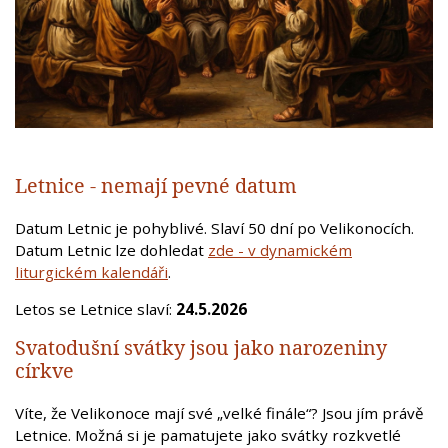
Letnice - nemají pevné datum
Datum Letnic je pohyblivé. Slaví 50 dní po Velikonocích.
Datum Letnic lze dohledat
zde - v dynamickém
liturgickém kalendáři
.
Letos se Letnice slaví:
24.5.2026
Svatodušní svátky jsou jako narozeniny
církve
Víte, že Velikonoce mají své „velké finále“? Jsou jím právě
Letnice. Možná si je pamatujete jako svátky rozkvetlé