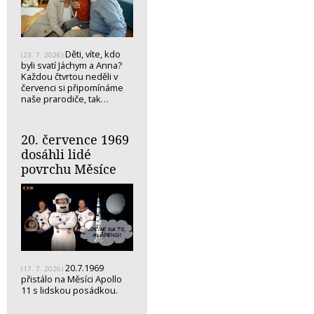
Děti, víte, kdo
(23. 7. 2026)
byli svatí Jáchym a Anna?
Každou čtvrtou neděli v
červenci si připomínáme
naše prarodiče, tak…
20. července 1969
dosáhli lidé
povrchu Měsíce
20.7.1969
(17. 7. 2026)
přistálo na Měsíci Apollo
11 s lidskou posádkou.