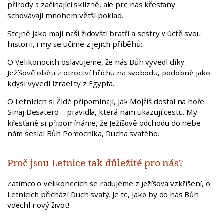
přírody a začínající sklizně, ale pro nás křesťany
schovávají mnohem větší poklad.
Stejně jako mají naši židovští bratři a sestry v úctě svou
historii, i my se učíme z jejich příběhů:
O Velikonocích oslavujeme, že nás Bůh vyvedl díky
Ježíšově oběti z otroctví hříchu na svobodu, podobně jako
kdysi vyvedl Izraelity z Egypta.
O Letnicích si Židé připomínají, jak Mojžíš dostal na hoře
Sinaj Desatero – pravidla, která nám ukazují cestu. My
křesťané si připomínáme, že Ježíšově odchodu do nebe
nám seslal Bůh Pomocníka, Ducha svatého.
Proč jsou Letnice tak důležité pro nás?
Zatímco o Velikonocích se radujeme z Ježíšova vzkříšení, o
Letnicích přichází Duch svatý. Je to, jako by do nás Bůh
vdechl nový život!