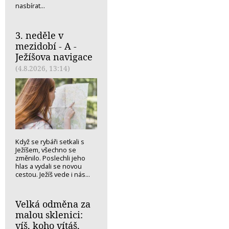
nasbírat...
3. neděle v
mezidobí - A -
Ježíšova navigace
(4.8.2026, 13:14)
Když se rybáři setkali s
Ježíšem, všechno se
změnilo. Poslechli jeho
hlas a vydali se novou
cestou. Ježíš vede i nás...
Velká odměna za
malou sklenici:
víš, koho vítáš,