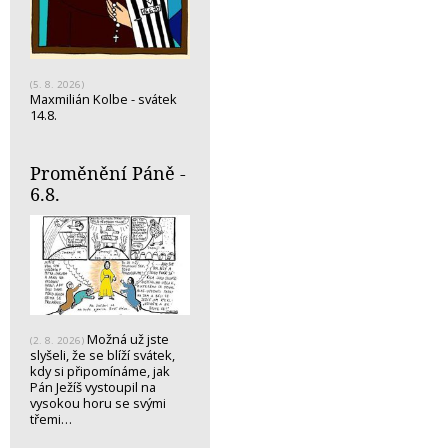
(5. 8. 2026)
Maxmilián Kolbe - svátek
14.8.
Proměnění Páně -
6.8.
Možná už jste
(2. 8. 2026)
slyšeli, že se blíží svátek,
kdy si připomínáme, jak
Pán Ježíš vystoupil na
vysokou horu se svými
třemi…