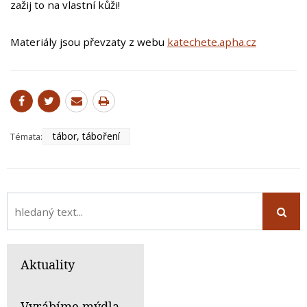
zažij to na vlastní kůži!
Materiály jsou převzaty z webu
katechete.apha.cz
tábor, táboření
Témata:
Aktuality
Vyrábíme mýdla,