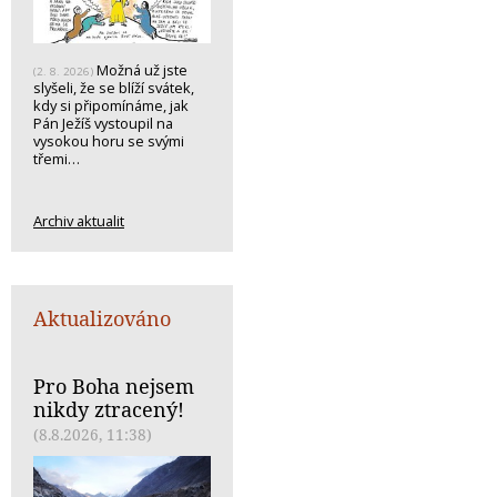
Možná už jste
(2. 8. 2026)
slyšeli, že se blíží svátek,
kdy si připomínáme, jak
Pán Ježíš vystoupil na
vysokou horu se svými
třemi…
Archiv aktualit
Aktualizováno
Pro Boha nejsem
nikdy ztracený!
(8.8.2026, 11:38)