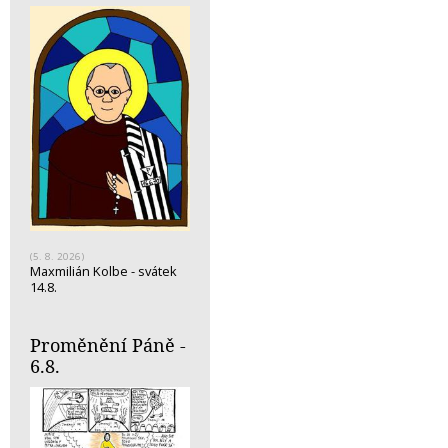
(5. 8. 2026)
Maxmilián Kolbe - svátek
14.8.
Proměnění Páně -
6.8.