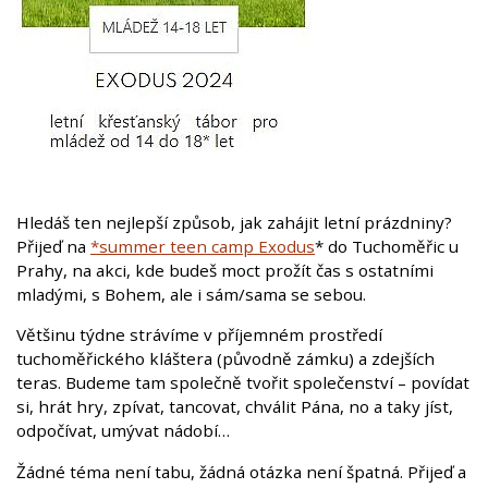
Hledáš ten nejlepší způsob, jak zahájit letní prázdniny?
Přijeď na
*summer teen camp Exodus
* do Tuchoměřic u
Prahy, na akci, kde budeš moct prožít čas s ostatními
mladými, s Bohem, ale i sám/sama se sebou.
Většinu týdne strávíme v příjemném prostředí
tuchoměřického kláštera (původně zámku) a zdejších
teras. Budeme tam společně tvořit společenství – povídat
si, hrát hry, zpívat, tancovat, chválit Pána, no a taky jíst,
odpočívat, umývat nádobí…
Žádné téma není tabu, žádná otázka není špatná. Přijeď a