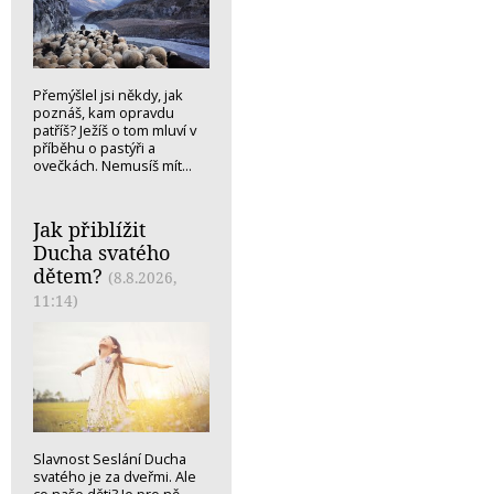
Přemýšlel jsi někdy, jak
poznáš, kam opravdu
patříš? Ježíš o tom mluví v
příběhu o pastýři a
ovečkách. Nemusíš mít...
Jak přiblížit
Ducha svatého
dětem?
(8.8.2026,
11:14)
Slavnost Seslání Ducha
svatého je za dveřmi. Ale