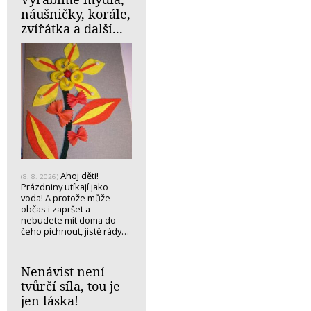
náušničky, korále,
zvířátka a další...
Ahoj děti!
(8. 8. 2026)
Prázdniny utíkají jako
voda! A protože může
občas i zapršet a
nebudete mít doma do
čeho píchnout, jistě rády…
Nenávist není
tvůrčí síla, tou je
jen láska!