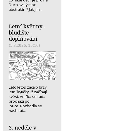
co naše děti? Je pro ně
Duch svatý moc
abstraktní? Jak jim...
Letní květiny -
bludiště -
doplňování
(5.8.2026, 15:16)
Léto letos začalo brzy,
letní kytičky již začínají
kvést. Anička se ráda
prochází po
louce. Rozhodla se
nasbírat...
3. neděle v