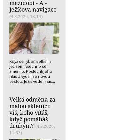
mezidobí - A -
Ježíšova navigace
(4.8.2026, 13:14)
Když se rybáři setkali s
Ježíšem, všechno se
změnilo. Poslechli jeho
hlas a vydali se novou
cestou. Ježíš vede i nás...
Velká odměna za
malou sklenici:
víš, koho vítáš,
když pomáháš
druhým?
(4.8.2026,
11:33)