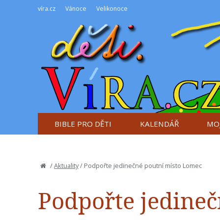
víra.cz
Vánoce
Velikonoce
BIBLE PRO DĚTI
KALENDÁŘ
MOJ
/
Aktuality
/
Podpořte jedinečné poutní místo Lomec
Podpořte jedine