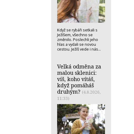
Když se rybáři setkali s
Ježíšem, všechno se
změnilo. Poslechli jeho
hlas a vydali se novou
cestou. Ježíš vede i nás...
Velká odměna za
malou sklenici:
víš, koho vítáš,
když pomáháš
druhým?
(4.8.2026,
11:33)