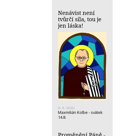
Nenávist není
tvůrčí síla, tou je
jen láska!
(5. 8. 2026)
Maxmilián Kolbe - svátek
14.8.
Proměnění Páně -