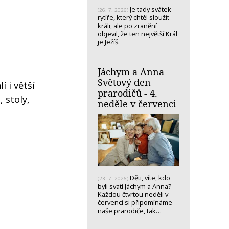
Je tady svátek
(26. 7. 2026)
rytíře, který chtěl sloužit
králi, ale po zranění
objevil, že ten největší Král
je Ježíš.
Jáchym a Anna -
Světový den
 i větší
prarodičů - 4.
 stoly,
neděle v červenci
Děti, víte, kdo
(23. 7. 2026)
byli svatí Jáchym a Anna?
Každou čtvrtou neděli v
červenci si připomínáme
naše prarodiče, tak…