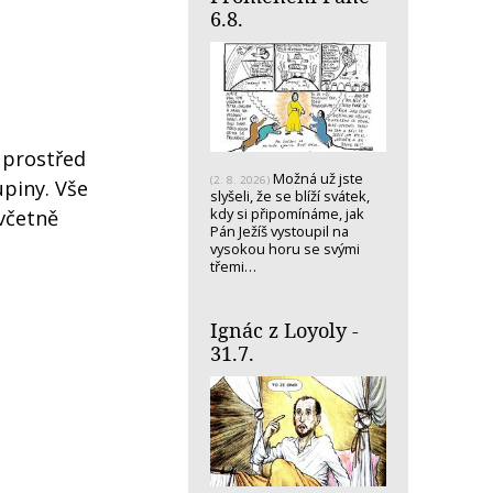
6.8.
uprostřed
Možná už jste
(2. 8. 2026)
upiny. Vše
slyšeli, že se blíží svátek,
kdy si připomínáme, jak
včetně
Pán Ježíš vystoupil na
vysokou horu se svými
třemi…
Ignác z Loyoly -
31.7.