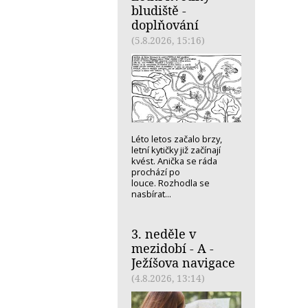
bludiště -
doplňování
(5.8.2026, 15:16)
Léto letos začalo brzy,
letní kytičky již začínají
kvést. Anička se ráda
prochází po
louce. Rozhodla se
nasbírat...
3. neděle v
mezidobí - A -
Ježíšova navigace
(4.8.2026, 13:14)