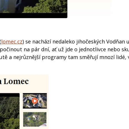
(
lomec.cz
) se nachází nedaleko jihočeských Vodňan 
počinout na pár dní, ať už jde o jednotlivce nebo sk
utě a nejrůznější programy tam směřují mnozí lidé, 