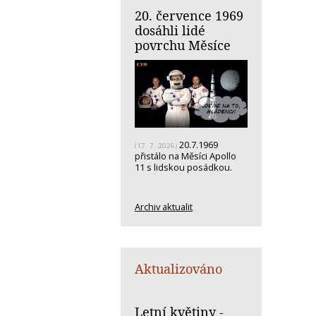
20. července 1969
dosáhli lidé
povrchu Měsíce
20.7.1969
(17. 7. 2026)
přistálo na Měsíci Apollo
11 s lidskou posádkou.
Archiv aktualit
Aktualizováno
Letní květiny -