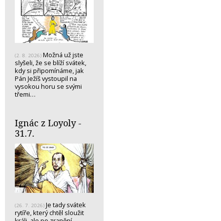
Možná už jste
(2. 8. 2026)
slyšeli, že se blíží svátek,
kdy si připomínáme, jak
Pán Ježíš vystoupil na
vysokou horu se svými
třemi…
Ignác z Loyoly -
31.7.
Je tady svátek
(26. 7. 2026)
rytíře, který chtěl sloužit
králi, ale po zranění