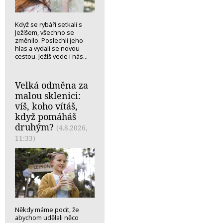
Když se rybáři setkali s
Ježíšem, všechno se
změnilo. Poslechli jeho
hlas a vydali se novou
cestou. Ježíš vede i nás...
Velká odměna za
malou sklenici:
víš, koho vítáš,
když pomáháš
druhým?
(4.8.2026,
11:33)
Někdy máme pocit, že
abychom udělali něco