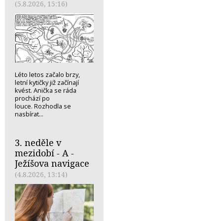
(5.8.2026, 15:16)
Léto letos začalo brzy,
letní kytičky již začínají
kvést. Anička se ráda
prochází po
louce. Rozhodla se
nasbírat...
3. neděle v
mezidobí - A -
Ježíšova navigace
(4.8.2026, 13:14)