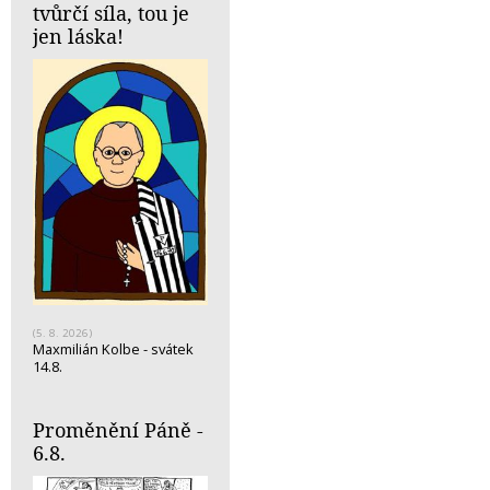
tvůrčí síla, tou je
jen láska!
(5. 8. 2026)
Maxmilián Kolbe - svátek
14.8.
Proměnění Páně -
6.8.