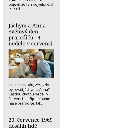
objevil, že ten největší Král
je Ježíš.
Jáchym a Anna -
Světový den
prarodičů - 4.
neděle v červenci
Děti, víte, kdo
(23. 7. 2026)
byli svatí Jáchym a Anna?
Každou čtvrtou neděli v
červenci si připomínáme
naše prarodiče, tak…
20. července 1969
dosáhli lidé