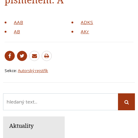
AAB
ADKS
AB
AKr
Sekce:
Autorský rejstřík
Aktuality