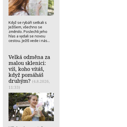
Když se rybáři setkali s
Ježíšem, všechno se
změnilo. Poslechli jeho
hlas a vydali se novou
cestou. Ježíš vede i nás...
Velká odměna za
malou sklenici:
víš, koho vítáš,
když pomáháš
druhým?
(4.8.2026,
11:33)