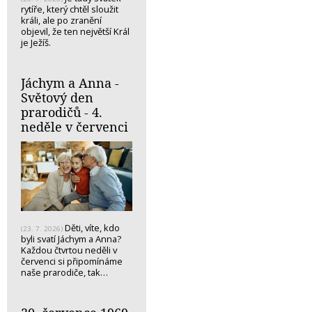
rytíře, který chtěl sloužit
králi, ale po zranění
objevil, že ten největší Král
je Ježíš.
Jáchym a Anna -
Světový den
prarodičů - 4.
neděle v červenci
Děti, víte, kdo
(23. 7. 2026)
byli svatí Jáchym a Anna?
Každou čtvrtou neděli v
červenci si připomínáme
naše prarodiče, tak…