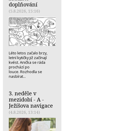
doplňování
(5.8.2026, 15:16)
Léto letos začalo brzy,
letní kytičky již začínají
kvést. Anička se ráda
prochází po
louce. Rozhodla se
nasbírat...
3. neděle v
mezidobí - A -
Ježíšova navigace
(4.8.2026, 13:14)