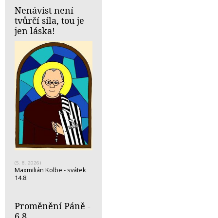
Nenávist není
tvůrčí síla, tou je
jen láska!
(5. 8. 2026)
Maxmilián Kolbe - svátek
14.8.
Proměnění Páně -
6.8.