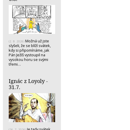
Možná už jste
(2. 8. 2026)
slyšeli, že se blíží svátek,
kdy si připomínáme, jak
Pán Ježíš vystoupil na
vysokou horu se svými
třemi…
Ignác z Loyoly -
31.7.
Je tady svátek
(26. 7. 2026)