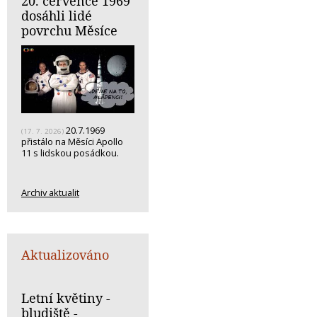
20. července 1969
dosáhli lidé
povrchu Měsíce
20.7.1969
(17. 7. 2026)
přistálo na Měsíci Apollo
11 s lidskou posádkou.
Archiv aktualit
Aktualizováno
Letní květiny -
bludiště -