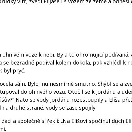
prudký vítr, zvedl Elijáše i s vozem ze země a odnesl
na ohnivém voze k nebi. Byla to ohromující podívaná. 
a se bezradně podíval kolem dokola, pak vzhlédl k n
k byl pryč.
ocela sám. Bylo mu nesmírně smutno. Shýbl se a zve
stupoval do ohnivého vozu. Otočil se k Jordánu a udeř
iášův?“ Nato se vody Jordánu rozestoupily a Elíša pře
na druhé straně, vody se zase spojily.
 žáci a společně si řekli: „Na Elíšovi spočinul duch Eli
mi.