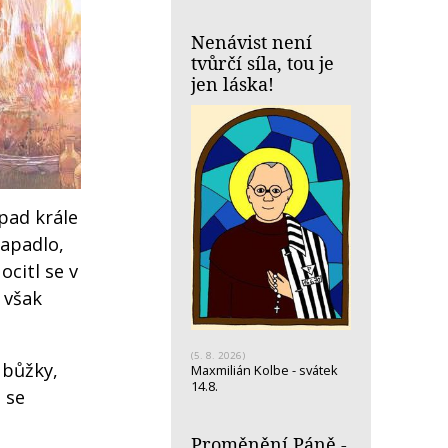
Nenávist není
tvůrčí síla, tou je
jen láska!
ípad krále
napadlo,
ocitl se v
 však
(5. 8. 2026)
 bůžky,
Maxmilián Kolbe - svátek
14.8.
 se
Proměnění Páně -