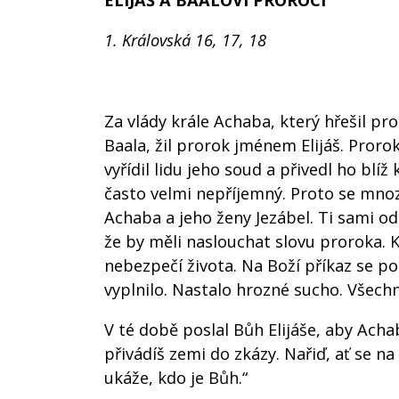
ELIJÁŠ A BAALOVI PROROCI
1. Královská 16, 17, 18
Za vlády krále Achaba, který hřešil pro
Baala, žil prorok jménem Elijáš. Proro
vyřídil lidu jeho soud a přivedl ho blí
často velmi nepříjemný. Proto se mnozí
Achaba a jeho ženy Jezábel. Ti sami od
že by měli naslouchat slovu proroka. K
nebezpečí života. Na Boží příkaz se po
vyplnilo. Nastalo hrozné sucho. Všechn
V té době poslal Bůh Elijáše, aby Achab
přivádíš zemi do zkázy. Nařiď, ať se n
ukáže, kdo je Bůh.“