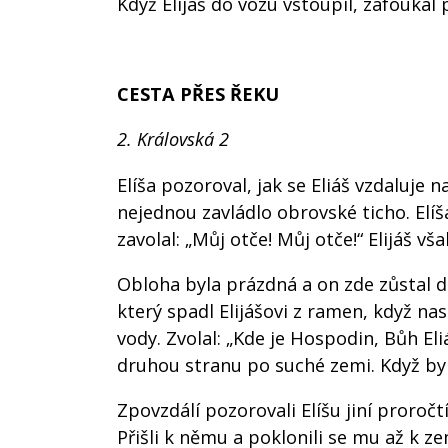
Když Elijáš do vozu vstoupil, zafoukal 
CESTA PŘES ŘEKU
2. Královská 2
Elíša pozoroval, jak se Eliáš vzdaluje 
nejednou zavládlo obrovské ticho. Elíš
zavolal: „Můj otče! Můj otče!“ Elijáš vša
Obloha byla prázdná a on zde zůstal d
který spadl Elijášovi z ramen, když na
vody. Zvolal: „Kde je Hospodin, Bůh El
druhou stranu po suché zemi. Když byl 
Zpovzdálí pozorovali Elíšu jiní proročtí
Přišli k němu a poklonili se mu až k ze