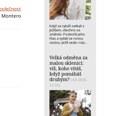
společnost
ez Montero
Když se rybáři setkali s
Ježíšem, všechno se
změnilo. Poslechli jeho
hlas a vydali se novou
cestou. Ježíš vede i nás...
Velká odměna za
malou sklenici:
víš, koho vítáš,
když pomáháš
druhým?
(4.8.2026,
11:33)