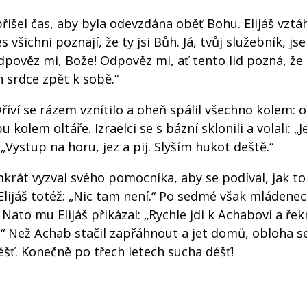
řišel čas, aby byla odevzdána oběť Bohu. Elijáš vztáh
 všichni poznají, že ty jsi Bůh. Já, tvůj služebník, js
dpověz mi, Bože! Odpověz mi, ať tento lid pozná, že 
h srdce zpět k sobě.“
ví se rázem vznítilo a oheň spálil všechno kolem: ob
 kolem oltáře. Izraelci se s bázní sklonili a volali: „J
 „Vystup na horu, jez a pij. Slyším hukot deště.“
mkrát vyzval svého pomocníka, aby se podíval, jak t
lijáš totéž: „Nic tam není.“ Po sedmé však mládenec 
Nato mu Elijáš přikázal: „Rychle jdi k Achabovi a řek
.“ Než Achab stačil zapřáhnout a jet domů, obloha se
déšť. Konečně po třech letech sucha déšť!