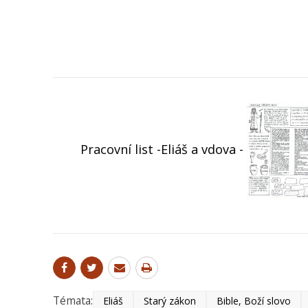
Pracovní list -Eliáš a vdova -
Témata:
Eliáš
Starý zákon
Bible, Boží slovo