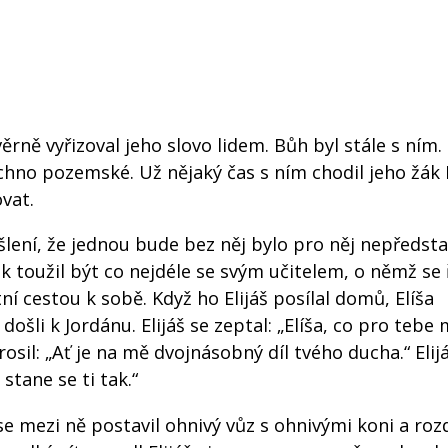
věrně vyřizoval jeho slovo lidem. Bůh byl stále s ním.
echno pozemské. Už nějaký čas s ním chodil jeho žák E
ovat.
yšlení, že jednou bude bez něj bylo pro něj nepředsta
ak toužil být co nejdéle se svým učitelem, o němž se ř
ní cestou k sobě. Když ho Elijáš posílal domů, Elíša
 došli k Jordánu. Elijáš se zeptal: „Elíša, co pro teb
osil: „Ať je na mě dvojnásobný díl tvého ducha.“ Elijá
 stane se ti tak.“
 se mezi ně postavil ohnivý vůz s ohnivými koni a rozdě