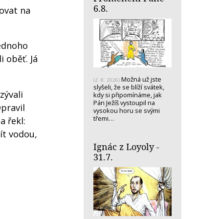
6.8.
kovat na
jednoho
i oběť. Já
Možná už jste
(2. 8. 2026)
slyšeli, že se blíží svátek,
zývali
kdy si připomínáme, jak
Pán Ježíš vystoupil na
Opravil
vysokou horu se svými
třemi…
a řekl:
lít vodou,
Ignác z Loyoly -
31.7.