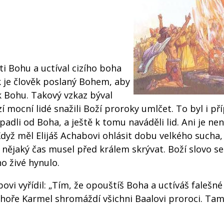
ti Bohu a uctíval cizího boha
k je člověk poslaný Bohem, aby
ž k Bohu. Takový vzkaz býval
 mocní lidé snažili Boží proroky umlčet. To byl i př
padli od Boha, a ještě k tomu naváděli lid. Ani je ne
dyž měl Elijáš Achabovi ohlásit dobu velkého sucha, 
 nějaký čas musel před králem skrývat. Boží slovo se
o živé hynulo.
ovi vyřídil: „Tím, že opouštíš Boha a uctíváš falešné
a hoře Karmel shromáždí všichni Baalovi proroci. Tam