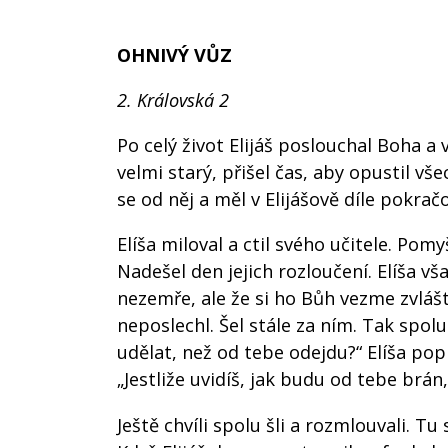
OHNIVÝ VŮZ
2. Královská 2
Po celý život Elijáš poslouchal Boha a 
velmi starý, přišel čas, aby opustil vš
se od něj a měl v Elijášově díle pokrač
Elíša miloval a ctil svého učitele. Pom
Nadešel den jejich rozloučení. Elíša vš
nezemře, ale že si ho Bůh vezme zvlášt
neposlechl. Šel stále za ním. Tak spolu
udělat, než od tebe odejdu?“ Elíša popr
„Jestliže uvidíš, jak budu od tebe brán,
Ještě chvíli spolu šli a rozmlouvali. Tu