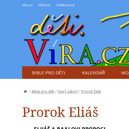
víra.cz
Vánoce
Velikonoce
BIBLE PRO DĚTI
KALENDÁŘ
MOJ
/
Bible pro děti
/
Starý zákon
/
Prorok Eliáš
Prorok Eliáš