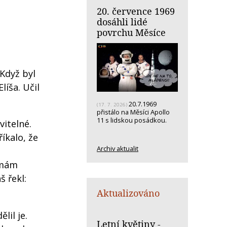
20. července 1969
dosáhli lidé
povrchu Měsíce
 Když byl
líša. Učil
20.7.1969
(17. 7. 2026)
přistálo na Měsíci Apollo
11 s lidskou posádkou.
vitelné.
íkalo, že
Archiv aktualit
e mám
š řekl:
Aktualizováno
lil je.
Letní květiny -