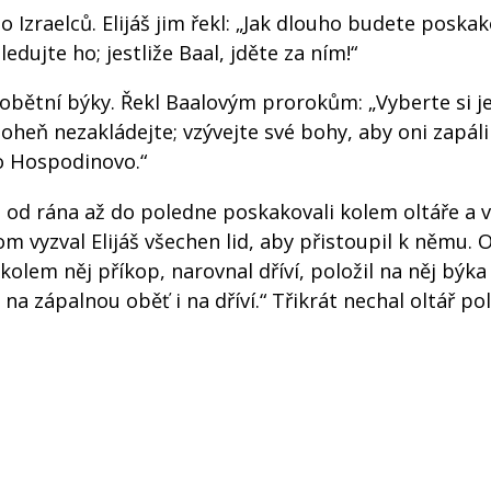
o Izraelců. Elijáš jim řekl: „Jak dlouho budete poska
dujte ho; jestliže Baal, jděte za ním!“
a obětní býky. Řekl Baalovým prorokům: „Vyberte si 
 oheň nezakládejte; vzývejte své bohy, aby oni zapálil
o Hospodinovo.“
 a od rána až do poledne poskakovali kolem oltáře a v
m vyzval Elijáš všechen lid, aby přistoupil k němu. 
lem něj příkop, narovnal dříví, položil na něj býka 
 na zápalnou oběť i na dříví.“ Třikrát nechal oltář po