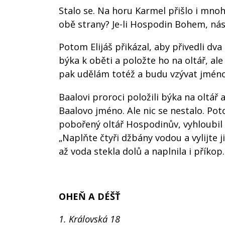
Stalo se. Na horu Karmel přišlo i mnoh
obě strany? Je-li Hospodin Bohem, násle
Potom Elijáš přikázal, aby přivedli dv
býka k oběti a položte ho na oltář, ale
pak udělám totéž a budu vzývat jmén
Baalovi proroci položili býka na oltář
Baalovo jméno. Ale nic se nestalo. Poto
pobořený oltář Hospodinův, vyhloubil ko
„Naplňte čtyři džbány vodou a vylijte ji
až voda stekla dolů a naplnila i příkop.
OHEŇ A DÉŠŤ
1. Královská 18