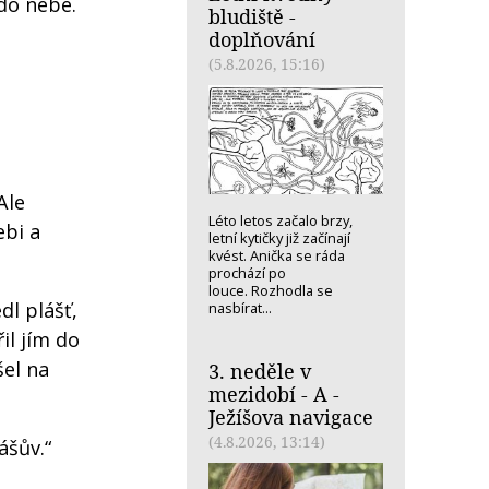
 do nebe.
bludiště -
doplňování
(5.8.2026, 15:16)
Ale
Léto letos začalo brzy,
ebi a
letní kytičky již začínají
kvést. Anička se ráda
prochází po
louce. Rozhodla se
dl plášť,
nasbírat...
il jím do
šel na
3. neděle v
mezidobí - A -
Ježíšova navigace
(4.8.2026, 13:14)
ášův.“