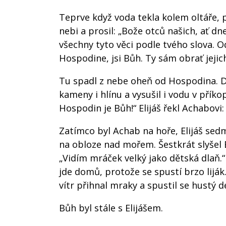
Teprve když voda tekla kolem oltáře, p
nebi a prosil: „Bože otců našich, ať dnes
všechny tyto věci podle tvého slova. O
Hospodine, jsi Bůh. Ty sám obrať jejic
Tu spadl z nebe oheň od Hospodina. Dří
kameny i hlínu a vysušil i vodu v příkopu
Hospodin je Bůh!“ Elijáš řekl Achabovi:
Zatímco byl Achab na hoře, Elijáš sed
na obloze nad mořem. Šestkrát slyšel E
„Vidím mráček velký jako dětská dlaň.“ 
jde domů, protože se spustí brzo liják
vítr přihnal mraky a spustil se hustý 
Bůh byl stále s Elijášem.