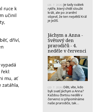
Je tady svátek
(26. 7. 2026)
l ruce k
rytíře, který chtěl sloužit
králi, ale po zranění
em učinil
objevil, že ten největší Král
je Ježíš.
ty,
Jáchym a Anna -
ěť, dříví,
Světový den
prarodičů - 4.
en
neděle v červenci
o vypadá
řekl:
ni mu, ať
 zatáhla,
Děti, víte, kdo
(23. 7. 2026)
byli svatí Jáchym a Anna?
Každou čtvrtou neděli v
červenci si připomínáme
naše prarodiče, tak…