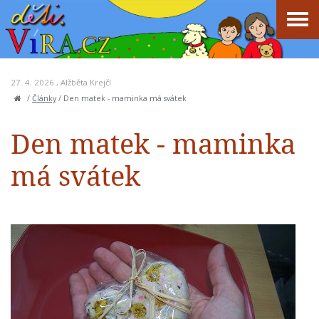
27. 4. 2026 ,
Alžběta Krejčí
/
Články
/
Den matek - maminka má svátek
Den matek - maminka
má svátek