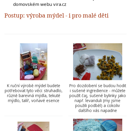
domovském webu vira.cz
Postup: výroba mýdel - i pro malé děti
K ruční výrobě mýdel budete
Pro dozdobení se budou hodit
potřebovat tyto věci: struhadlo,
i sušené ingredience - můžete
různě barevná mýdla, tekuté
použít čaj, sušené bylinky jako
mýdlo, talíř, voňavé esence
např. levanduli (my jsme
použili podběl) a cokoliv
dalšího vás napadne