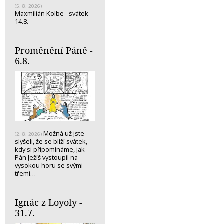
(5. 8. 2026)
Maxmilián Kolbe - svátek
14.8.
Proměnění Páně -
6.8.
Možná už jste
(2. 8. 2026)
slyšeli, že se blíží svátek,
kdy si připomínáme, jak
Pán Ježíš vystoupil na
vysokou horu se svými
třemi…
Ignác z Loyoly -
31.7.