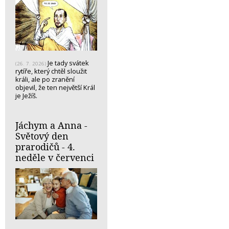
Je tady svátek
(26. 7. 2026)
rytíře, který chtěl sloužit
králi, ale po zranění
objevil, že ten největší Král
je Ježíš.
Jáchym a Anna -
Světový den
prarodičů - 4.
neděle v červenci