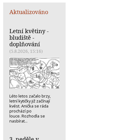
Aktualizováno
Letní květiny -
bludiště -
doplňování
(5.8.2026, 15:16)
Léto letos začalo brzy,
letní kytičky již začínají
kvést. Anička se ráda
prochází po
louce. Rozhodla se
nasbírat...
3. neděle v