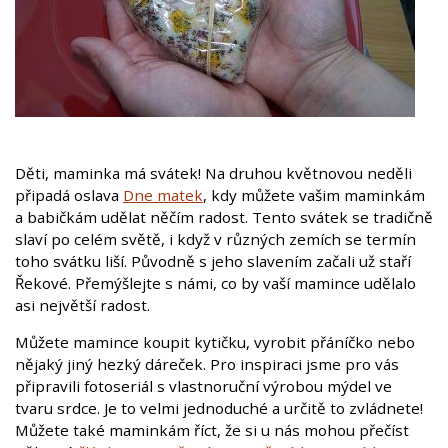
Děti, maminka má svátek! Na druhou květnovou neděli
připadá oslava
Dne matek
, kdy můžete vašim maminkám
a babičkám udělat něčím radost. Tento svátek se tradičně
slaví po celém světě, i když v různých zemích se termín
toho svátku liší. Původně s jeho slavením začali už staří
Řekové. Přemýšlejte s námi, co by vaší mamince udělalo
asi největší radost.
Můžete mamince koupit kytičku, vyrobit přáníčko nebo
nějaký jiný hezký dáreček. Pro inspiraci jsme pro vás
připravili fotoseriál s vlastnoruční výrobou mýdel ve
tvaru srdce. Je to velmi jednoduché a určitě to zvládnete!
Můžete také maminkám říct, že si u nás mohou přečíst