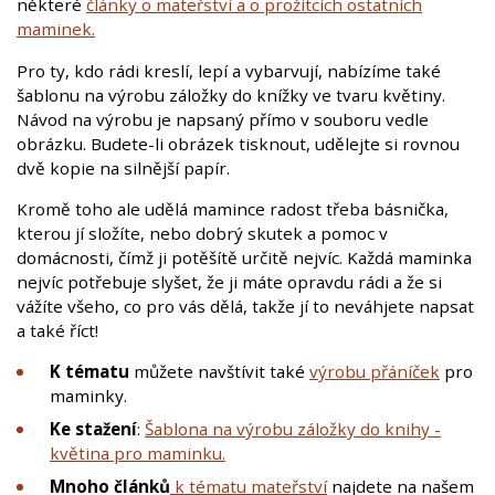
některé
články o mateřství a o prožitcích ostatních
maminek.
Pro ty, kdo rádi kreslí, lepí a vybarvují, nabízíme také
šablonu na výrobu záložky do knížky ve tvaru květiny.
Návod na výrobu je napsaný přímo v souboru vedle
obrázku. Budete-li obrázek tisknout, udělejte si rovnou
dvě kopie na silnější papír.
Kromě toho ale udělá mamince radost třeba básnička,
kterou jí složíte, nebo dobrý skutek a pomoc v
domácnosti, čímž ji potěšítě určitě nejvíc. Každá maminka
nejvíc potřebuje slyšet, že ji máte opravdu rádi a že si
vážíte všeho, co pro vás dělá, takže jí to neváhjete napsat
a také říct!
K tématu
můžete navštívit také
výrobu přáníček
pro
maminky.
Ke stažení
:
Šablona na výrobu záložky do knihy -
květina pro maminku.
Mnoho článků
k tématu mateřství
najdete na našem