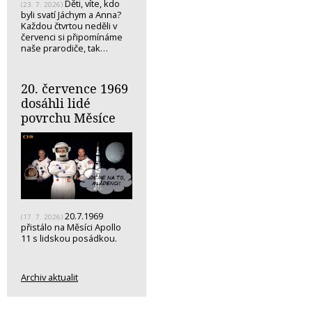
Děti, víte, kdo
(23. 7. 2026)
byli svatí Jáchym a Anna?
Každou čtvrtou neděli v
červenci si připomínáme
naše prarodiče, tak…
20. července 1969
dosáhli lidé
povrchu Měsíce
20.7.1969
(17. 7. 2026)
přistálo na Měsíci Apollo
11 s lidskou posádkou.
Archiv aktualit