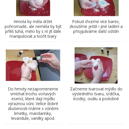
Hmota by měla držet
Pokud chceme více barev,
pohromadě, ale neměla by být
zkoušíme ještě i jiné ladění a
příliš tuhá, mělo by s ní jít dále
přisypáváme další odstín
manipulovat a tvořit tvary
Do hmoty nezapomeneme
Začneme tvarovat mýdlo do
vmíchat trochu voňavých
výsledného tvaru, srdíčka,
esencí, které dají mýdlu
kostky, oválu a podobně
výraznou vůni. Velice dobré
zkušenosti máme s vůněmi
limetky, mandarinky,
levandule, vanilky apod.