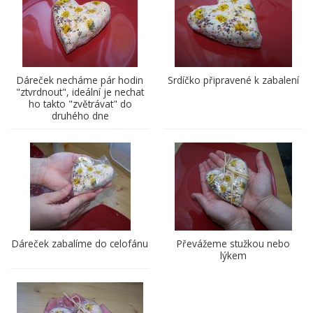
Dáreček necháme pár hodin
Srdíčko připravené k zabalení
"ztvrdnout", ideální je nechat
ho takto "zvětrávat" do
druhého dne
Dáreček zabalíme do celofánu
Převážeme stužkou nebo
lýkem