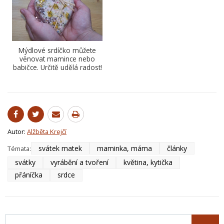
Mýdlové srdíčko můžete
věnovat mamince nebo
babičce. Určitě udělá radost!
Autor:
Alžběta Krejčí
svátek matek
maminka, máma
články
Témata:
svátky
vyrábění a tvoření
květina, kytička
přáníčka
srdce