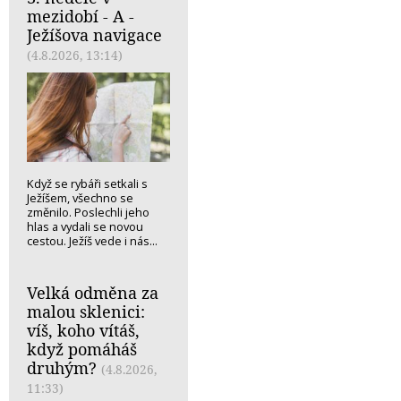
mezidobí - A -
Ježíšova navigace
(4.8.2026, 13:14)
Když se rybáři setkali s
Ježíšem, všechno se
změnilo. Poslechli jeho
hlas a vydali se novou
cestou. Ježíš vede i nás...
Velká odměna za
malou sklenici:
víš, koho vítáš,
když pomáháš
druhým?
(4.8.2026,
11:33)