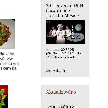
20. července 1969
dosáhli lidé
povrchu Měsíce
20.7.1969
(17. 7. 2026)
čkového
přistálo na Měsíci Apollo
11 s lidskou posádkou.
věr vše
růhledným
 lakem na
Archiv aktualit
.
Aktualizováno
Letní květiny -