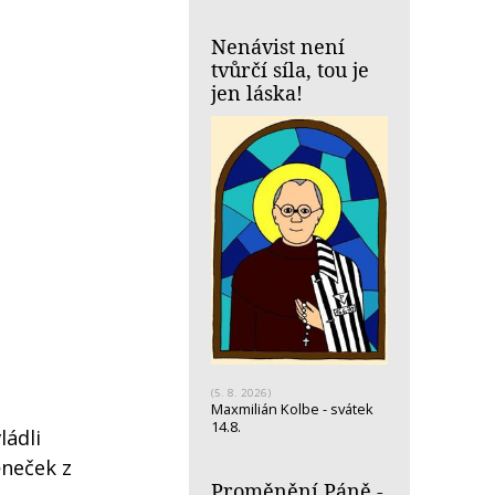
Nenávist není
tvůrčí síla, tou je
jen láska!
(5. 8. 2026)
Maxmilián Kolbe - svátek
14.8.
ládli
ěneček z
Proměnění Páně -