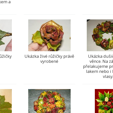
kem a
ůžičky
Ukázka živé růžičky právě
Ukázka duši
vyrobené
věnce. Na zá
přelakujeme p
lakem nebo i
vlasy