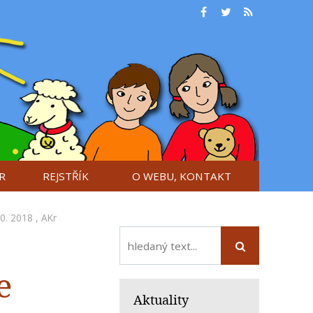
R
REJSTŘÍK
O WEBU, KONTAKT
10. 2018 ,
AKr
e
Aktuality