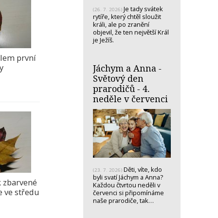
Je tady svátek
(26. 7. 2026)
rytíře, který chtěl sloužit
králi, ale po zranění
objevil, že ten největší Král
je Ježíš.
lem první
y
Jáchym a Anna -
Světový den
prarodičů - 4.
neděle v červenci
Děti, víte, kdo
(23. 7. 2026)
byli svatí Jáchym a Anna?
k zbarvené
Každou čtvrtou neděli v
e ve středu
červenci si připomínáme
naše prarodiče, tak…