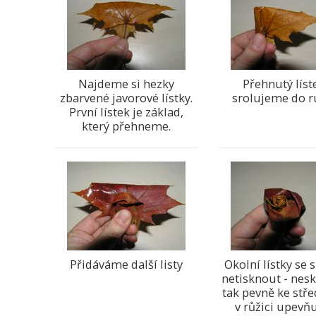
Najdeme si hezky
Přehnutý líst
zbarvené javorové lístky.
srolujeme do ru
První lístek je základ,
který přehneme.
Přidáváme další listy
Okolní lístky se
netisknout - nesk
tak pevně ke stře
v růžici upev