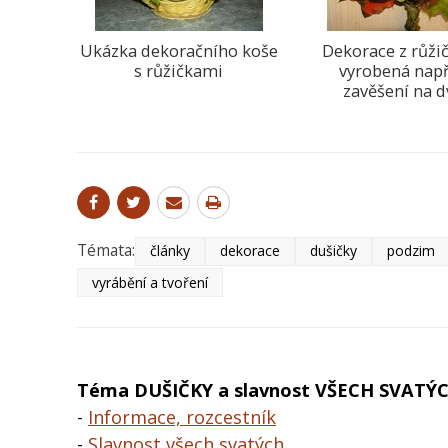
Ukázka dekoračního koše
Dekorace z růžič
s růžičkami
vyrobená např
zavěšení na d
Témata:
články
dekorace
dušičky
podzim
vyrábění a tvoření
Téma DUŠIČKY a slavnost VŠECH SVATÝ
-
Informace, rozcestník
-
Slavnost všech svatých