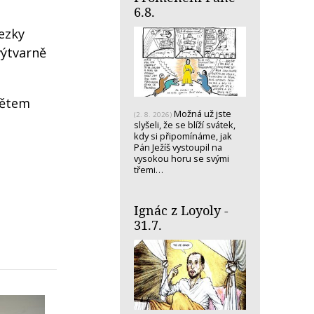
6.8.
ezky
výtvarně
dětem
Možná už jste
(2. 8. 2026)
slyšeli, že se blíží svátek,
kdy si připomínáme, jak
Pán Ježíš vystoupil na
vysokou horu se svými
třemi…
Ignác z Loyoly -
31.7.