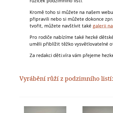
růžiček podzimního listí.
Kromě toho si můžete na našem web
připravili nebo si můžete dokonce zp
tvořit, můžete navštívit také
galerii n
Pro rodiče nabízíme také hezké dětské
uměli přiblížit těžko vysvětlovatelné o
Za redakci děti.víra vám přejeme hezk
Vyrábění růží z podzimního listí