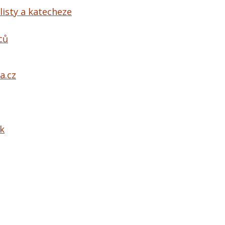
listy a katecheze
ců
a.cz
ek