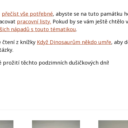
u
přečíst vše potřebné
, abyste se na tuto památku h
racovat
pracovní listy.
Pokud by se vám ještě chtělo 
ašich nápadů s touto tématikou
.
 čtení z knížky
Když Dinosaurům někdo umře
, aby 
tázky.
é prožití těchto podzimních dušičkových dní!
: