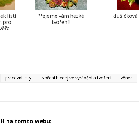
ek listí
Přejeme vám hezké
dušičková 
. pro
tvoření!
věře
pracovní listy
tvoření hledej ve vyrábění a tvoření
věnec
CH na tomto webu: