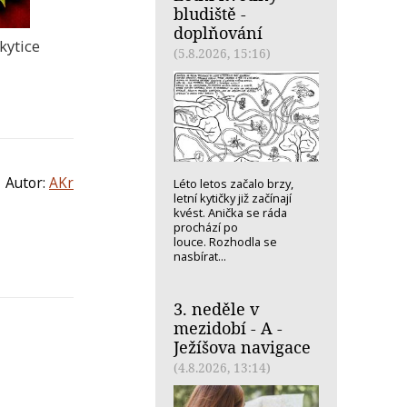
bludiště -
doplňování
kytice
(5.8.2026, 15:16)
Autor:
AKr
Léto letos začalo brzy,
letní kytičky již začínají
kvést. Anička se ráda
prochází po
louce. Rozhodla se
nasbírat...
3. neděle v
mezidobí - A -
Ježíšova navigace
(4.8.2026, 13:14)