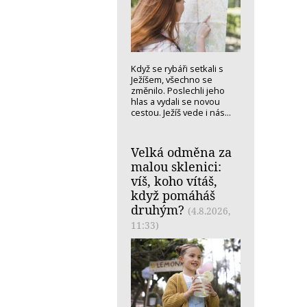
Když se rybáři setkali s
Ježíšem, všechno se
změnilo. Poslechli jeho
hlas a vydali se novou
cestou. Ježíš vede i nás...
Velká odměna za
malou sklenici:
víš, koho vítáš,
když pomáháš
druhým?
(4.8.2026,
11:33)