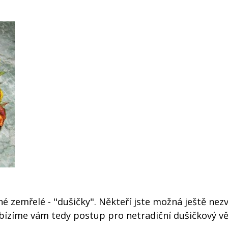
é zemřelé - "dušičky". Někteří jste možná ještě nezv
nabízíme vám tedy postup pro netradiční dušičkový v