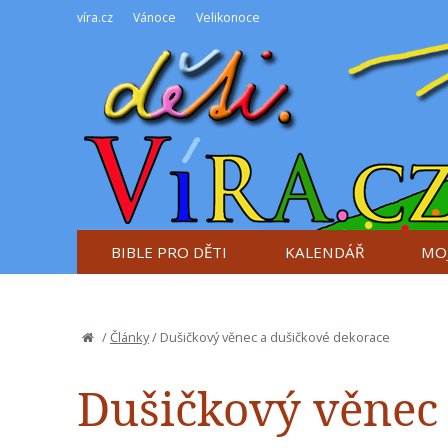
víra.cz
Vánoce
Velikonoce
BIBLE PRO DĚTI
KALENDÁŘ
MOJ
/
Články
/
Dušičkový věnec a dušičkové dekorace
Dušičkový věnec