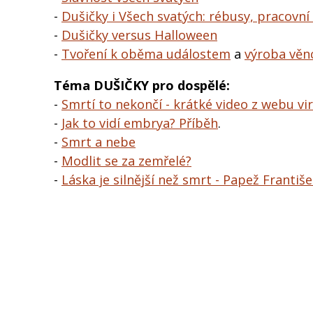
-
Dušičky i Všech svatých: rébusy, pracovní 
-
Dušičky versus Halloween
-
Tvoření k oběma událostem
a
výroba věn
Téma DUŠIČKY pro dospělé:
-
Smrtí to nekončí - krátké video z webu vir
-
Jak to vidí embrya? Příběh
.
-
Smrt a nebe
-
Modlit se za zemřelé?
-
Láska je silnější než smrt - Papež Františ