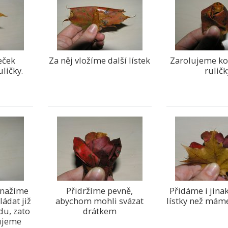
eček
Za něj vložíme další lístek
Zarolujeme ko
ličky.
ruličk
 snažíme
Přidržíme pevně,
Přidáme i jina
ládat již
abychom mohli svázat
lístky než mám
du, zato
drátkem
ňujeme