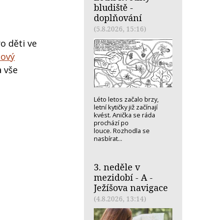
bludiště -
doplňování
(5.8.2026, 15:16)
o děti ve
sový
 vše
Léto letos začalo brzy,
letní kytičky již začínají
kvést. Anička se ráda
prochází po
louce. Rozhodla se
nasbírat...
3. neděle v
mezidobí - A -
Ježíšova navigace
(4.8.2026, 13:14)