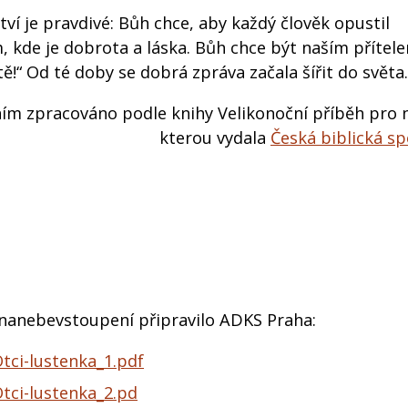
lství je pravdivé: Bůh chce, aby každý člověk opustil
, kde je dobrota a láska. Bůh chce být naším přítele
ě!“ Od té doby se dobrá zpráva začala šířit do světa.
ním zpracováno podle knihy Velikonoční příběh pro 
kterou vydala
Česká biblická s
u nanebevstoupení připravilo ADKS Praha:
tci-lustenka_1.pdf
tci-lustenka_2.pd