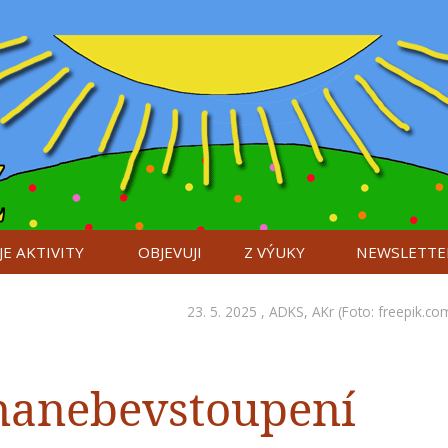
E AKTIVITY
OBJEVUJI
Z VÝUKY
NEWSLETTE
23. 5. 2025 ,
ADKS
,
AKr
(Foto: freepik.com
- nanebevstoupení