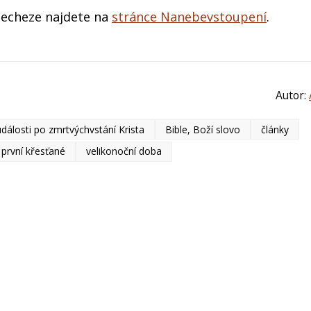
echeze najdete na
stránce Nanebevstoupení
.
Autor:
události po zmrtvýchvstání Krista
Bible, Boží slovo
články
první křesťané
velikonoční doba