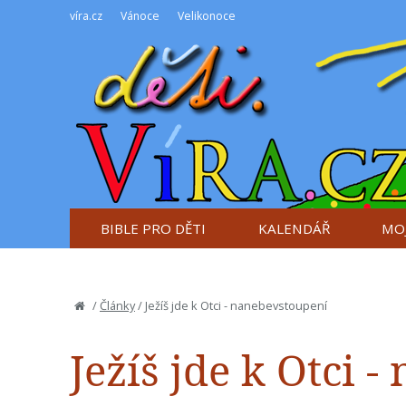
víra.cz
Vánoce
Velikonoce
BIBLE PRO DĚTI
KALENDÁŘ
MOJ
/
Články
/
Ježíš jde k Otci - nanebevstoupení
Ježíš jde k Otci 