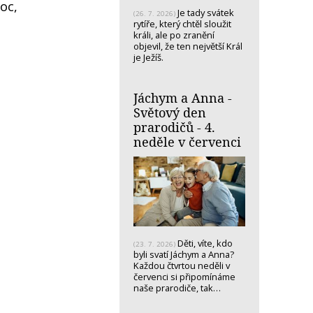
oc,
Je tady svátek
(26. 7. 2026)
rytíře, který chtěl sloužit
králi, ale po zranění
objevil, že ten největší Král
je Ježíš.
Jáchym a Anna -
Světový den
prarodičů - 4.
neděle v červenci
Děti, víte, kdo
(23. 7. 2026)
byli svatí Jáchym a Anna?
Každou čtvrtou neděli v
červenci si připomínáme
naše prarodiče, tak…