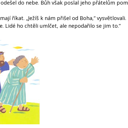
 odešel do nebe. Bůh však poslal jeho přátelům pom
ají říkat. „Ježíš k nám přišel od Boha,“ vysvětlovali.
. Lidé ho chtěli umlčet, ale nepodařilo se jim to.“