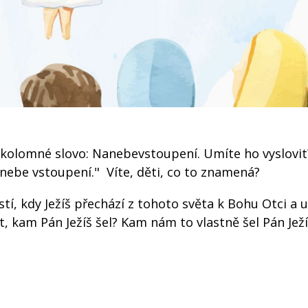
rkolomné slovo: Nanebevstoupení. Umíte ho vyslovit
a nebe vstoupení." Víte, děti, co to znamená?
stí, kdy Ježíš přechází z tohoto světa k Bohu Otci a
t, kam Pán Ježíš šel? Kam nám to vlastně šel Pán Jež