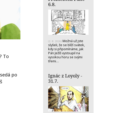
6.8.
Možná už jste
(2. 8. 2026)
slyšeli, že se blíží svátek,
kdy si připomínáme, jak
Pán Ježíš vystoupil na
? To
vysokou horu se svými
třemi…
 usedá po
Ignác z Loyoly -
31.7.
íš