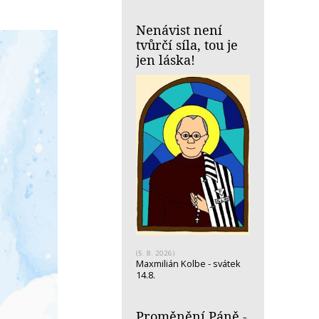
Nenávist není
tvůrčí síla, tou je
jen láska!
(5. 8. 2026)
Maxmilián Kolbe - svátek
14.8.
Proměnění Páně -