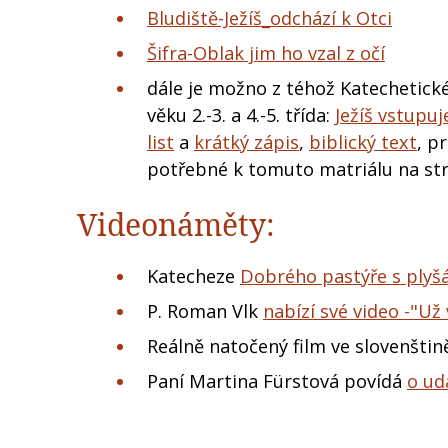
Bludiště-Ježíš_odchází k Otci
​Šifra-Oblak jim ho vzal z očí
dále je možno z téhož Katechetické
věku 2.-3. a 4.-5. třída:
Ježíš vstupu
list
a
krátký zápis
,
biblický text
, p
potřebné k tomuto matriálu na s
Videonáměty:
Katecheze
Dobrého pastýře s ply
P. Roman Vlk
nabízí své video -"Už 
Reálně natočený film ve slovenštin
Paní Martina Fürstová povídá
o ud