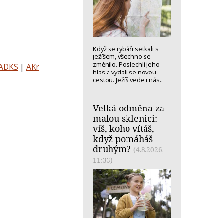
Když se rybáři setkali s
Ježíšem, všechno se
změnilo. Poslechli jeho
ADKS
|
AKr
hlas a vydali se novou
cestou. Ježíš vede i nás...
Velká odměna za
malou sklenici:
víš, koho vítáš,
když pomáháš
druhým?
(4.8.2026,
11:33)