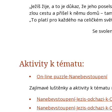
„Ježíš žije, a to je důkaz, že jeho pose
zlou cestu a přišel k němu domů – tam
„To platí pro každého na celičkém svět
Se svole
Aktivity k tématu:
On-line puzzle-Nanebevstoupení
Zajímavé luštěnky a aktivity k témat
Nanebevstoupení-Jezis-odchazi-k-O
Nanebevstoupení-Jezis-odchazi-k-O