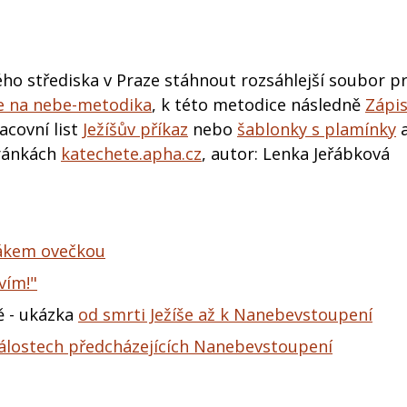
ho střediska v Praze stáhnout rozsáhlejší soubor pr
je na nebe-metodika
, k této metodice následně
Zápi
racovní list
Ježíšův příkaz
nebo
šablonky s plamínky
a
tránkách
katechete.apha.cz
, autor: Lenka Jeřábková
šákem ovečkou
vím!"
ě - ukázka
od smrti Ježíše až k Nanebevstoupení
álostech předcházejících Nanebevstoupení