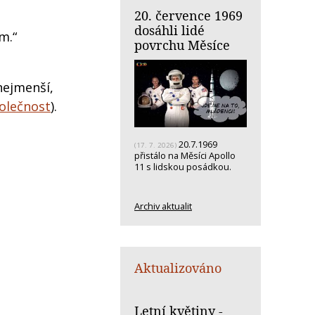
20. července 1969
dosáhli lidé
m.“
povrchu Měsíce
nejmenší,
polečnost
).
20.7.1969
(17. 7. 2026)
přistálo na Měsíci Apollo
11 s lidskou posádkou.
Archiv aktualit
Aktualizováno
Letní květiny -