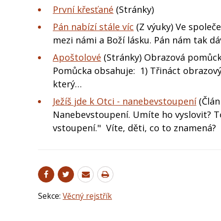
První křesťané
(Stránky)
Pán nabízí stále víc
(Z výuky) Ve společ
mezi námi a Boží lásku. Pán nám tak dá
Apoštolové
(Stránky) Obrazová pomůck
Pomůcka obsahuje: 1) Třináct obrazový
který…
Ježíš jde k Otci - nanebevstoupení
(Člán
Nanebevstoupení. Umíte ho vyslovit? To 
vstoupení." Víte, děti, co to znamená?
Sekce:
Věcný rejstřík