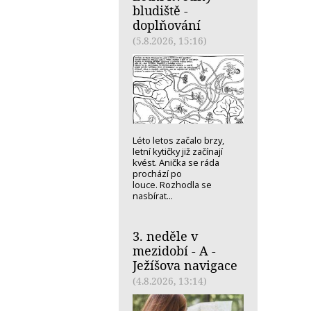
bludiště -
doplňování
(5.8.2026, 15:16)
Léto letos začalo brzy,
letní kytičky již začínají
kvést. Anička se ráda
prochází po
louce. Rozhodla se
nasbírat...
3. neděle v
mezidobí - A -
Ježíšova navigace
(4.8.2026, 13:14)