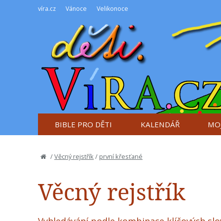
víra.cz
Vánoce
Velikonoce
BIBLE PRO DĚTI
KALENDÁŘ
MOJ
/
Věcný rejstřík
/
první křesťané
Věcný rejstřík