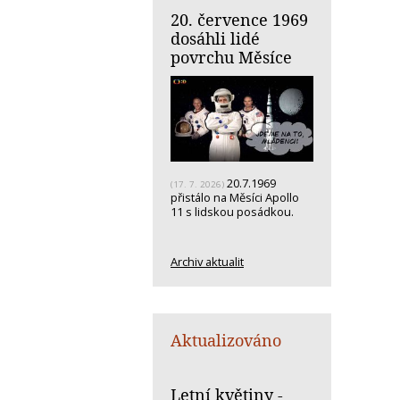
20. července 1969
dosáhli lidé
povrchu Měsíce
20.7.1969
(17. 7. 2026)
přistálo na Měsíci Apollo
11 s lidskou posádkou.
Archiv aktualit
Aktualizováno
Letní květiny -