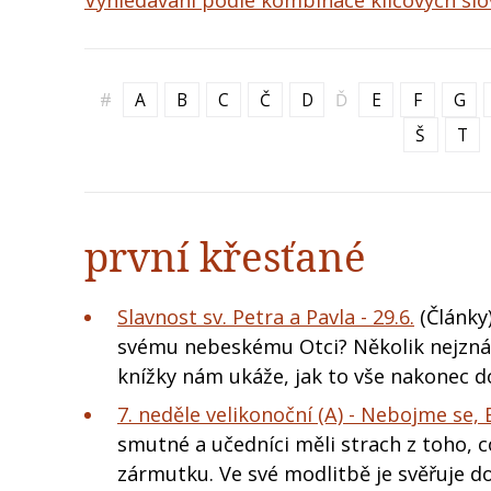
Vyhledávání podle kombinace klíčových slo
#
A
B
C
Č
D
Ď
E
F
G
Š
T
první křesťané
Slavnost sv. Petra a Pavla - 29.6.
(Články)
svému nebeskému Otci? Několik nejzn
knížky nám ukáže, jak to vše nakonec 
7. neděle velikonoční (A) - Nebojme se, 
smutné a učedníci měli strach z toho, c
zármutku. Ve své modlitbě je svěřuje 