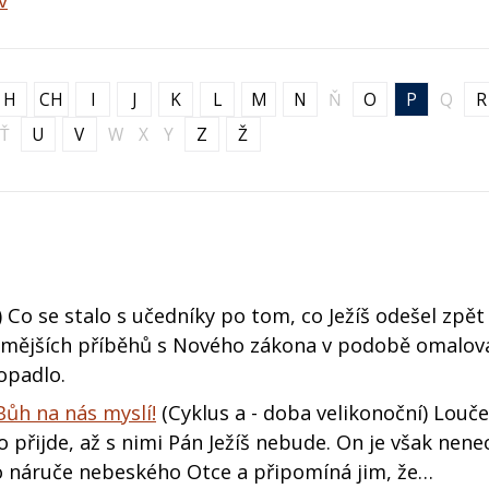
v
H
CH
I
J
K
L
M
N
Ň
O
P
Q
R
Ť
U
V
W
X
Y
Z
Ž
 Co se stalo s učedníky po tom, co Ježíš odešel zpět
ámějších příběhů s Nového zákona v podobě omalov
dopadlo.
Bůh na nás myslí!
(Cyklus a - doba velikonoční) Louče
o přijde, až s nimi Pán Ježíš nebude. On je však nene
do náruče nebeského Otce a připomíná jim, že…