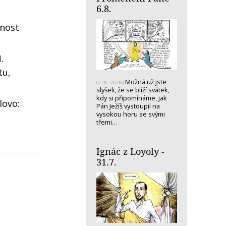
6.8.
mnost
.
tu,
Možná už jste
(2. 8. 2026)
slyšeli, že se blíží svátek,
kdy si připomínáme, jak
lovo:
Pán Ježíš vystoupil na
vysokou horu se svými
třemi…
Ignác z Loyoly -
31.7.