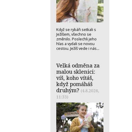
Když se rybáři setkali s
Ježíšem, všechno se
změnilo. Poslechli jeho
hlas a vydali se novou
cestou. Ježíš vede i nás...
Velká odměna za
malou sklenici:
víš, koho vítáš,
když pomáháš
druhým?
(4.8.2026,
11:33)