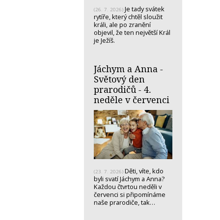
Je tady svátek
(26. 7. 2026)
rytíře, který chtěl sloužit
králi, ale po zranění
objevil, že ten největší Král
je Ježíš.
Jáchym a Anna -
Světový den
prarodičů - 4.
neděle v červenci
Děti, víte, kdo
(23. 7. 2026)
byli svatí Jáchym a Anna?
Každou čtvrtou neděli v
červenci si připomínáme
naše prarodiče, tak…