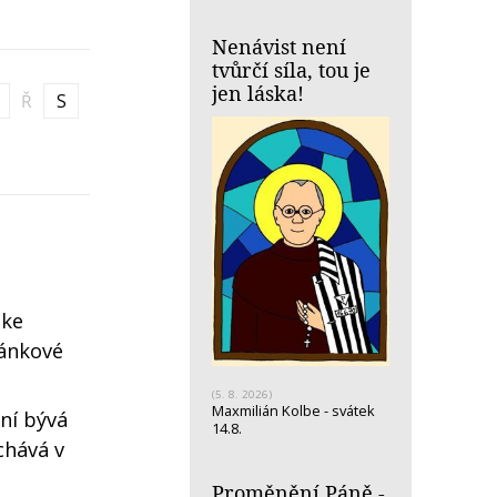
Nenávist není
tvůrčí síla, tou je
jen láska!
Ř
S
 ke
ánkové
(5. 8. 2026)
Maxmilián Kolbe - svátek
ní bývá
14.8.
chává v
Proměnění Páně -