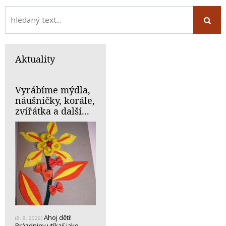
Aktuality
Vyrábíme mýdla,
náušničky, korále,
zvířátka a další...
Ahoj děti!
(8. 8. 2026)
Prázdniny utíkají jako