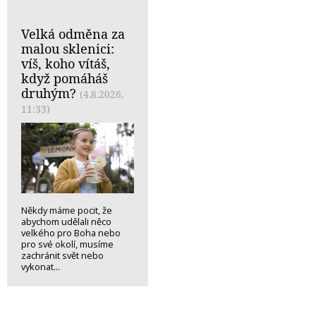
Velká odměna za
malou sklenici:
víš, koho vítáš,
když pomáháš
druhým?
(4.8.2026,
11:33)
Někdy máme pocit, že
abychom udělali něco
velkého pro Boha nebo
pro své okolí, musíme
zachránit svět nebo
vykonat...