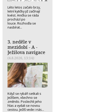
Léto letos začalo brzy,
letní kytičky již začínají
kvést. Anička se ráda
prochází po
louce. Rozhodla se
nasbírat...
3. neděle v
mezidobí - A -
Ježíšova navigace
(4.8.2026, 13:14)
Když se rybáři setkali s
Ježíšem, všechno se
změnilo. Poslechli jeho
hlas a vydali se novou
cestou. Ježíš vede i nás...