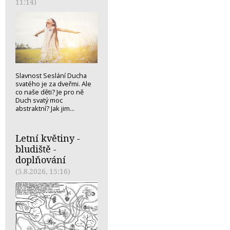
11:14)
Slavnost Seslání Ducha
svatého je za dveřmi. Ale
co naše děti? Je pro ně
Duch svatý moc
abstraktní? Jak jim...
Letní květiny -
bludiště -
doplňování
(5.8.2026, 15:16)