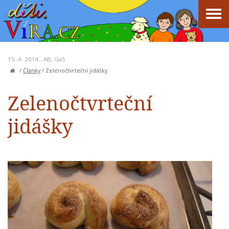
15. 4. 2014 ,
AB
,
GaS
/
Články
/
Zelenočtvrteční jidášky
Zelenočtvrteční
jidášky