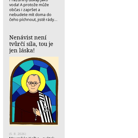
voda! A protože může
občas i zapršet a
nebudete mít doma do
čeho píchnout, jistě rády…
Nenávist není
tvůrčí síla, tou je
jen láska!
(5. 8. 2026)