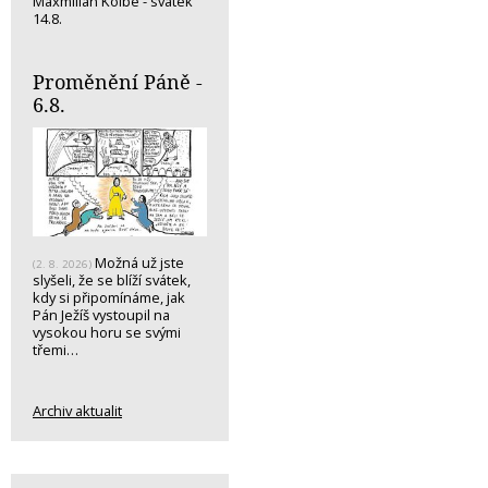
Maxmilián Kolbe - svátek
14.8.
Proměnění Páně -
6.8.
Možná už jste
(2. 8. 2026)
slyšeli, že se blíží svátek,
kdy si připomínáme, jak
Pán Ježíš vystoupil na
vysokou horu se svými
třemi…
Archiv aktualit