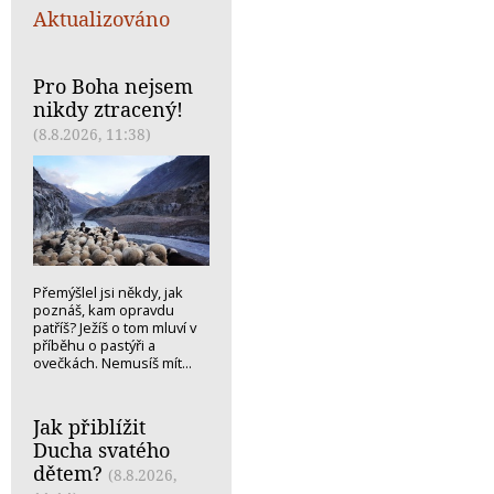
Aktualizováno
Pro Boha nejsem
nikdy ztracený!
(8.8.2026, 11:38)
Přemýšlel jsi někdy, jak
poznáš, kam opravdu
patříš? Ježíš o tom mluví v
příběhu o pastýři a
ovečkách. Nemusíš mít...
Jak přiblížit
Ducha svatého
dětem?
(8.8.2026,