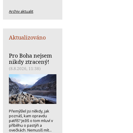
Archiv aktualit
Aktualizováno
Pro Boha nejsem
nikdy ztracený!
(8.8.2026, 11:38)
Přemýšlel jsi někdy, jak
poznáš, kam opravdu
patříš? Ježíš o tom mluví v
příběhu o pastýři a
ovečkách. Nemusíš mít...