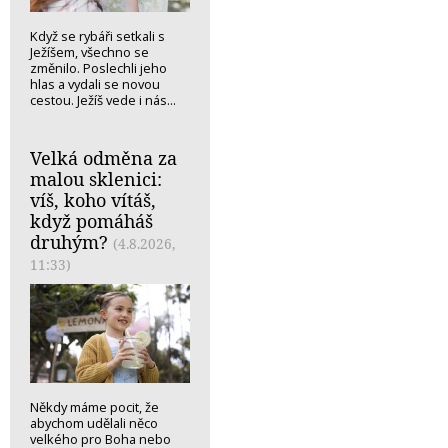
Když se rybáři setkali s
Ježíšem, všechno se
změnilo. Poslechli jeho
hlas a vydali se novou
cestou. Ježíš vede i nás...
Velká odměna za
malou sklenici:
víš, koho vítáš,
když pomáháš
druhým?
(4.8.2026,
11:33)
Někdy máme pocit, že
abychom udělali něco
velkého pro Boha nebo