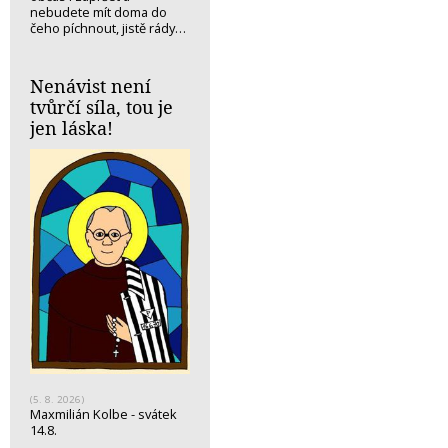
nebudete mít doma do
čeho píchnout, jistě rády…
Nenávist není
tvůrčí síla, tou je
jen láska!
(5. 8. 2026)
Maxmilián Kolbe - svátek
14.8.