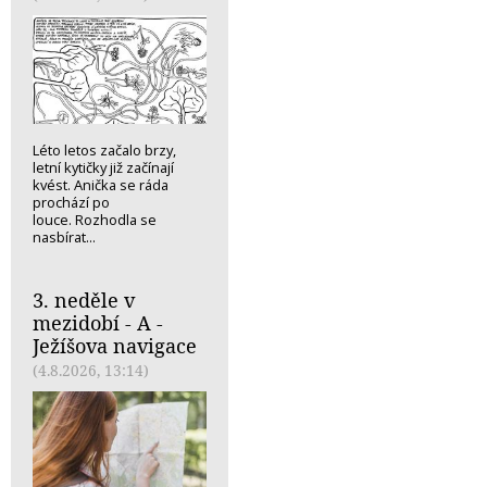
Léto letos začalo brzy,
letní kytičky již začínají
kvést. Anička se ráda
prochází po
louce. Rozhodla se
nasbírat...
3. neděle v
mezidobí - A -
Ježíšova navigace
(4.8.2026, 13:14)