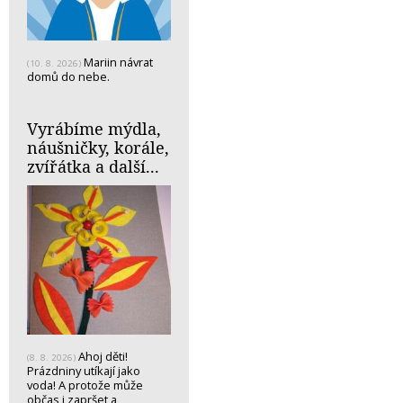
Mariin návrat
(10. 8. 2026)
domů do nebe.
Vyrábíme mýdla,
náušničky, korále,
zvířátka a další...
Ahoj děti!
(8. 8. 2026)
Prázdniny utíkají jako
voda! A protože může
občas i zapršet a