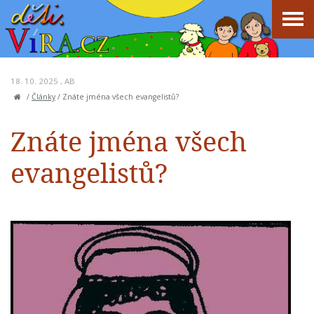
18. 10. 2025 ,
AB
/
Články
/
Znáte jména všech evangelistů?
Znáte jména všech
evangelistů?