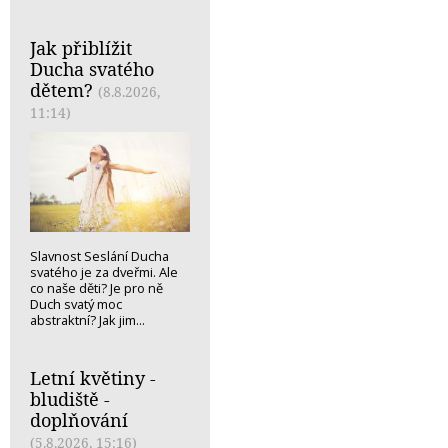
Jak přiblížit
Ducha svatého
dětem?
(8.8.2026,
11:14)
Slavnost Seslání Ducha
svatého je za dveřmi. Ale
co naše děti? Je pro ně
Duch svatý moc
abstraktní? Jak jim...
Letní květiny -
bludiště -
doplňování
(5.8.2026, 15:16)