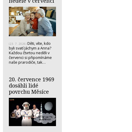
neděle v červenci
Děti, víte, kdo
(23. 7. 2026)
byli svatí Jáchym a Anna?
Každou čtvrtou neděli v
červenci si připomínáme
naše prarodiče, tak…
20. července 1969
dosáhli lidé
povrchu Měsíce