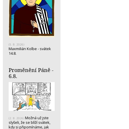
(5. 8. 2026)
Maxmilián Kolbe - svátek
14.8.
Proměnění Páně -
6.8.
Možná už jste
(2. 8. 2026)
slyšeli, že se blíží svátek,
kdy si připomínáme, jak