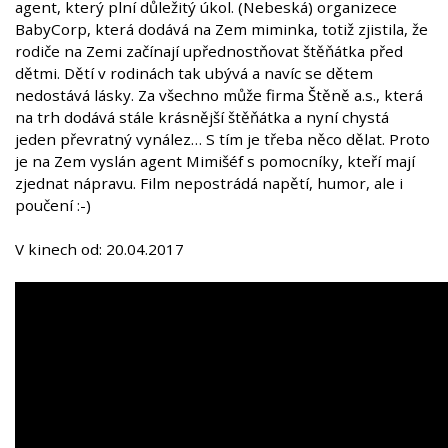
agent, který plní důležitý úkol. (Nebeská) organizece
BabyCorp, která dodává na Zem miminka, totiž zjistila, že
rodiče na Zemi začínají upřednostňovat štěňátka před
dětmi. Dětí v rodinách tak ubývá a navíc se dětem
nedostává lásky. Za všechno může firma Štěně a.s., která
na trh dodává stále krásnější štěňátka a nyní chystá
jeden převratný vynález… S tím je třeba něco dělat. Proto
je na Zem vyslán agent Mimišéf s pomocníky, kteří mají
zjednat nápravu. Film nepostrádá napětí, humor, ale i
poučení :-)
V kinech od: 20.04.2017