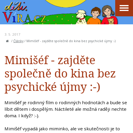
3. 5. 2017
/
Články
/
Mimišéf - zajděte společně do kina bez psychické újmy :-)
Mimišéf - zajděte
společně do kina bez
psychické újmy :-)
Mimišéf je rodinný film o rodinných hodnotách a bude se
líbit dětem i dospělým. Náctileté ale možná raději nechte
doma. I když? :-).
Mimišéf vypadá jako miminko, ale ve skutečnosti je to