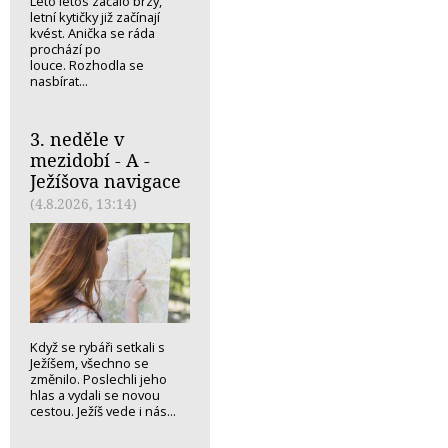
Léto letos začalo brzy,
letní kytičky již začínají
kvést. Anička se ráda
prochází po
louce. Rozhodla se
nasbírat...
3. neděle v
mezidobí - A -
Ježíšova navigace
(4.8.2026, 13:14)
Když se rybáři setkali s
Ježíšem, všechno se
změnilo. Poslechli jeho
hlas a vydali se novou
cestou. Ježíš vede i nás...