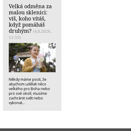
Velká odměna za
malou sklenici:
víš, koho vítáš,
když pomáháš
druhým?
(4.8.2026,
11:33)
Někdy máme pocit, že
abychom udělali něco
velkého pro Boha nebo
pro své okolí, musíme
zachránit svět nebo
vykonat...