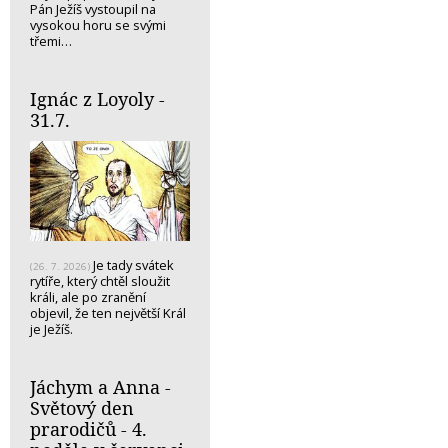
Pán Ježíš vystoupil na
vysokou horu se svými
třemi…
Ignác z Loyoly -
31.7.
Je tady svátek
(26. 7. 2026)
rytíře, který chtěl sloužit
králi, ale po zranění
objevil, že ten největší Král
je Ježíš.
Jáchym a Anna -
Světový den
prarodičů - 4.