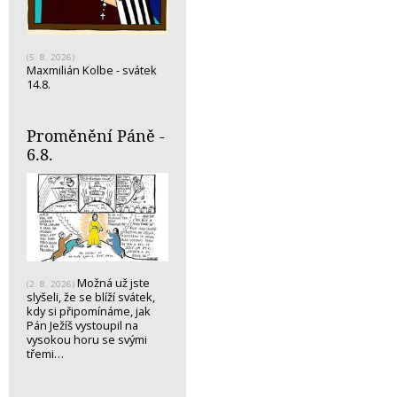
(5. 8. 2026)
Maxmilián Kolbe - svátek
14.8.
Proměnění Páně -
6.8.
Možná už jste
(2. 8. 2026)
slyšeli, že se blíží svátek,
kdy si připomínáme, jak
Pán Ježíš vystoupil na
vysokou horu se svými
třemi…