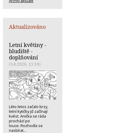
Archiv aktualit
Aktualizováno
Letní květiny -
bludiště -
doplňování
(5.8.2026, 15:16)
Léto letos začalo brzy,
letní kytičky již začínají
kvést. Anička se ráda
prochází po
louce. Rozhodla se
nasbírat...