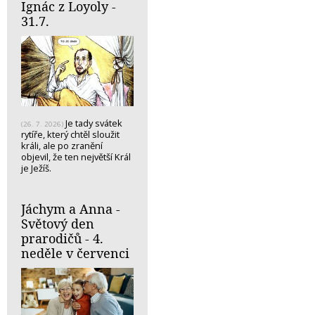
Ignác z Loyoly -
31.7.
Je tady svátek
(26. 7. 2026)
rytíře, který chtěl sloužit
králi, ale po zranění
objevil, že ten největší Král
je Ježíš.
Jáchym a Anna -
Světový den
prarodičů - 4.
neděle v červenci