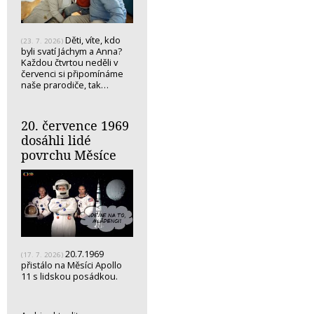
Děti, víte, kdo
(23. 7. 2026)
byli svatí Jáchym a Anna?
Každou čtvrtou neděli v
červenci si připomínáme
naše prarodiče, tak…
20. července 1969
dosáhli lidé
povrchu Měsíce
20.7.1969
(17. 7. 2026)
přistálo na Měsíci Apollo
11 s lidskou posádkou.