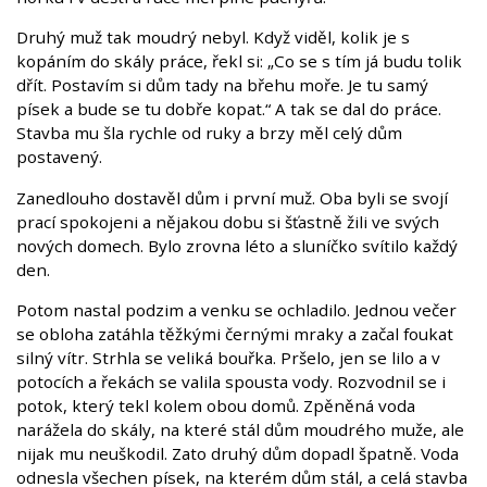
Druhý muž tak moudrý nebyl. Když viděl, kolik je s
kopáním do skály práce, řekl si: „Co se s tím já budu tolik
dřít. Postavím si dům tady na břehu moře. Je tu samý
písek a bude se tu dobře kopat.“ A tak se dal do práce.
Stavba mu šla rychle od ruky a brzy měl celý dům
postavený.
Zanedlouho dostavěl dům i první muž. Oba byli se svojí
prací spokojeni a nějakou dobu si šťastně žili ve svých
nových domech. Bylo zrovna léto a sluníčko svítilo každý
den.
Potom nastal podzim a venku se ochladilo. Jednou večer
se obloha zatáhla těžkými černými mraky a začal foukat
silný vítr. Strhla se veliká bouřka. Pršelo, jen se lilo a v
potocích a řekách se valila spousta vody. Rozvodnil se i
potok, který tekl kolem obou domů. Zpěněná voda
narážela do skály, na které stál dům moudrého muže, ale
nijak mu neuškodil. Zato druhý dům dopadl špatně. Voda
odnesla všechen písek, na kterém dům stál, a celá stavba