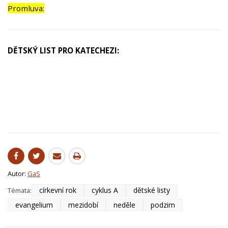
Promluva:
DĚTSKÝ LIST PRO KATECHEZI:
Autor:
GaS
církevní rok
cyklus A
dětské listy
Témata:
evangelium
mezidobí
neděle
podzim