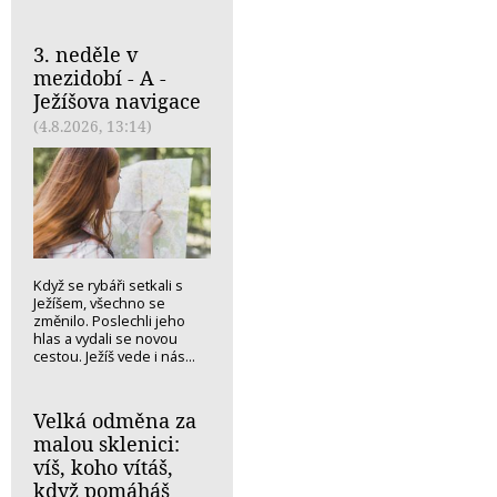
3. neděle v
mezidobí - A -
Ježíšova navigace
(4.8.2026, 13:14)
Když se rybáři setkali s
Ježíšem, všechno se
změnilo. Poslechli jeho
hlas a vydali se novou
cestou. Ježíš vede i nás...
Velká odměna za
malou sklenici:
víš, koho vítáš,
když pomáháš