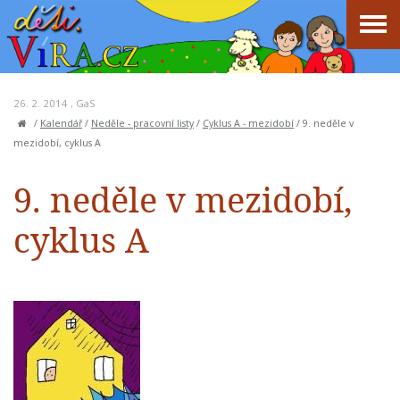
26. 2. 2014 ,
GaS
/
Kalendář
/
Neděle - pracovní listy
/
Cyklus A - mezidobí
/
9. neděle v
mezidobí, cyklus A
9. neděle v mezidobí,
cyklus A